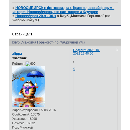
»
НОВОСИБИРСК в фотозагадках. Краеведческий форум -
история Новосибирска, его настоящее и будущее
»
Новосибирск 20-х - 30-х
»
Клуб „Максима Горького" (по
Фабричной ул.)
Страница:
1
Клуб „Максима Горького" (по Фабричной ул.)
Поделиться
28-10-
1
alippa
2022 12:40:30
Участник
/
Рейтинг:
0
Зарегистрирован
: 05-08-2016
Сообщений:
13375
Уважение:
+8098
Позитив:
+6632
Пол:
Мужской