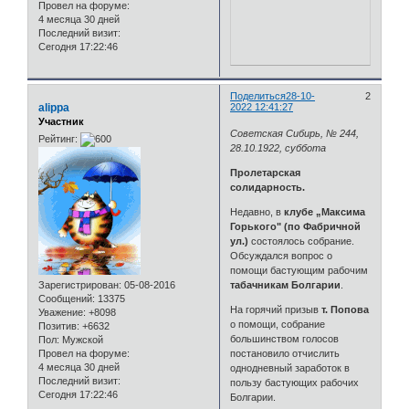
Провел на форуме:
4 месяца 30 дней
Последний визит:
Сегодня 17:22:46
Поделиться
28-10-
2
alippa
2022 12:41:27
Участник
Советская Сибирь, № 244,
Рейтинг:
28.10.1922, суббота
Пролетарская
солидарность.
Недавно, в
клубе „Максима
Горького" (по Фабричной
ул.)
состоялось собрание.
Обсуждался вопрос о
помощи бастующим рабочим
Зарегистрирован
: 05-08-2016
табачникам Болгарии
.
Сообщений:
13375
На горячий призыв
т. Попова
Уважение:
+8098
о помощи, собрание
Позитив:
+6632
большинством голосов
Пол:
Мужской
Провел на форуме:
постановило отчислить
4 месяца 30 дней
однодневный заработок в
Последний визит:
пользу бастующих рабочих
Сегодня 17:22:46
Болгарии.