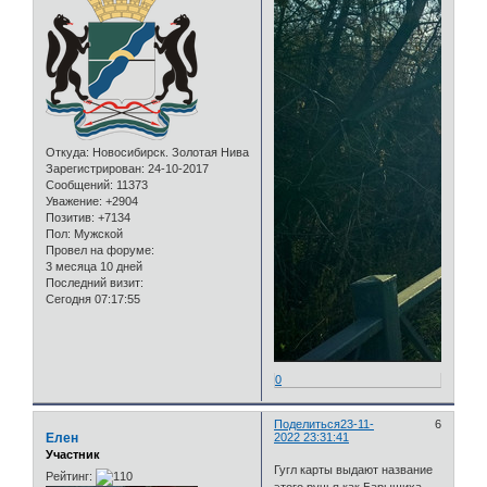
Откуда:
Новосибирск. Золотая Нива
Зарегистрирован
: 24-10-2017
Сообщений:
11373
Уважение:
+2904
Позитив:
+7134
Пол:
Мужской
Провел на форуме:
3 месяца 10 дней
Последний визит:
Сегодня 07:17:55
0
Поделиться
23-11-
6
Елен
2022 23:31:41
Участник
Гугл карты выдают название
Рейтинг:
этого ручья как Барышиха.