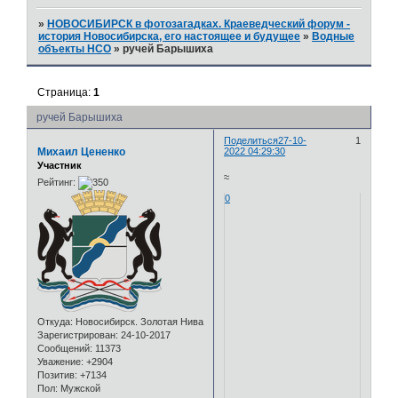
»
НОВОСИБИРСК в фотозагадках. Краеведческий форум -
история Новосибирска, его настоящее и будущее
»
Водные
объекты НСО
»
ручей Барышиха
Страница:
1
ручей Барышиха
Поделиться
27-10-
1
Михаил Цененко
2022 04:29:30
Участник
≈
Рейтинг:
0
Откуда:
Новосибирск. Золотая Нива
Зарегистрирован
: 24-10-2017
Сообщений:
11373
Уважение:
+2904
Позитив:
+7134
Пол:
Мужской