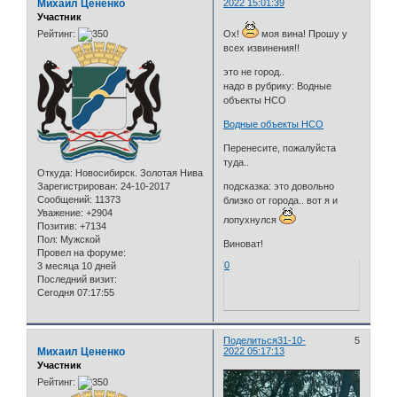
Михаил Цененко
2022 15:01:39
Участник
Рейтинг:
Ох!
моя вина! Прошу у
всех извинения!!
это не город..
надо в рубрику: Водные
объекты НСО
Водные объекты НСО
Перенесите, пожалуйста
туда..
Откуда:
Новосибирск. Золотая Нива
Зарегистрирован
: 24-10-2017
подсказка: это довольно
Сообщений:
11373
близко от города.. вот я и
Уважение:
+2904
лопухнулся
Позитив:
+7134
Пол:
Мужской
Виноват!
Провел на форуме:
0
3 месяца 10 дней
Последний визит:
Сегодня 07:17:55
Поделиться
31-10-
5
Михаил Цененко
2022 05:17:13
Участник
Рейтинг: