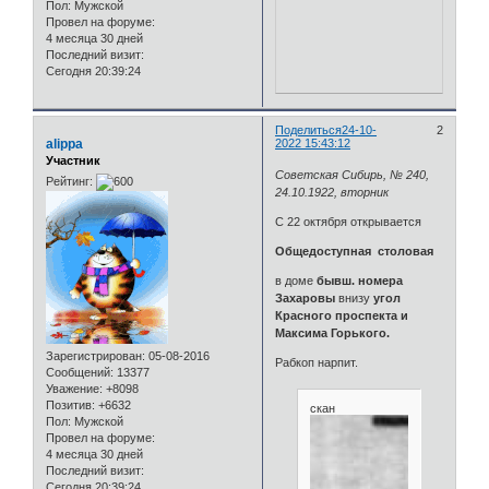
Пол:
Мужской
Провел на форуме:
4 месяца 30 дней
Последний визит:
Сегодня 20:39:24
Поделиться
24-10-
2
alippa
2022 15:43:12
Участник
Советская Сибирь, № 240,
Рейтинг:
24.10.1922, вторник
С 22 октября открывается
Общедоступная столовая
в доме
бывш. номера
Захаровы
внизу
угол
Красного проспекта и
Максима Горького.
Зарегистрирован
: 05-08-2016
Рабкоп нарпит.
Сообщений:
13377
Уважение:
+8098
Позитив:
+6632
скан
Пол:
Мужской
Провел на форуме:
4 месяца 30 дней
Последний визит:
Сегодня 20:39:24