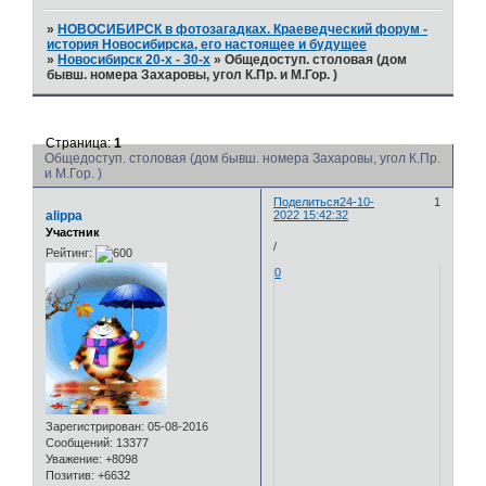
»
НОВОСИБИРСК в фотозагадках. Краеведческий форум -
история Новосибирска, его настоящее и будущее
»
Новосибирск 20-х - 30-х
»
Общедоступ. столовая (дом
бывш. номера Захаровы, угол К.Пр. и М.Гор. )
Страница:
1
Общедоступ. столовая (дом бывш. номера Захаровы, угол К.Пр.
и М.Гор. )
Поделиться
24-10-
1
alippa
2022 15:42:32
Участник
/
Рейтинг:
0
Зарегистрирован
: 05-08-2016
Сообщений:
13377
Уважение:
+8098
Позитив:
+6632