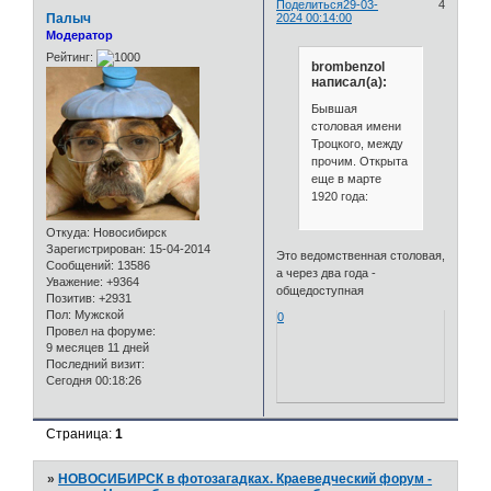
Поделиться
29-03-
4
Палыч
2024 00:14:00
Модератор
Рейтинг:
brombenzol
написал(а):
Бывшая
столовая имени
Троцкого, между
прочим. Открыта
еще в марте
1920 года:
Откуда:
Новосибирск
Зарегистрирован
: 15-04-2014
Это ведомственная столовая,
Сообщений:
13586
а через два года -
Уважение:
+9364
общедоступная
Позитив:
+2931
Пол:
Мужской
0
Провел на форуме:
9 месяцев 11 дней
Последний визит:
Сегодня 00:18:26
Страница:
1
»
НОВОСИБИРСК в фотозагадках. Краеведческий форум -