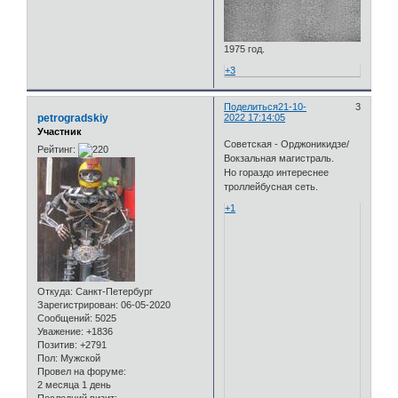
1975 год.
+3
Поделиться
21-10-
3
petrogradskiy
2022 17:14:05
Участник
Cоветская - Орджоникидзе/
Рейтинг:
Вокзальная магистраль.
Но гораздо интереснее
троллейбусная сеть.
+1
Откуда:
Санкт-Петербург
Зарегистрирован
: 06-05-2020
Сообщений:
5025
Уважение:
+1836
Позитив:
+2791
Пол:
Мужской
Провел на форуме:
2 месяца 1 день
Последний визит: