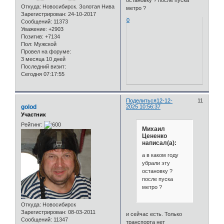
Откуда:
Новосибирск. Золотая Нива
метро ?
Зарегистрирован
: 24-10-2017
0
Сообщений:
11373
Уважение:
+2903
Позитив:
+7134
Пол:
Мужской
Провел на форуме:
3 месяца 10 дней
Последний визит:
Сегодня 07:17:55
Поделиться
12-12-
11
golod
2025 10:56:37
Участник
Рейтинг:
Михаил
Цененко
написал(а):
а в каком году
убрали эту
остановку ?
после пуска
метро ?
Откуда:
Новосибирск
Зарегистрирован
: 08-03-2011
и сейчас есть. Только
Сообщений:
11347
транспорта нет