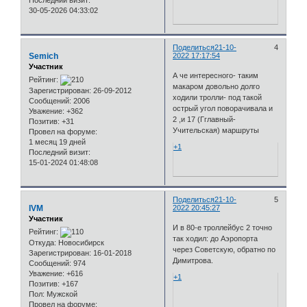
30-05-2026 04:33:02
Поделиться
21-10-
4
Semich
2022 17:17:54
Участник
А че интересного- таким
Рейтинг:
макаром довольно долго
Зарегистрирован
: 26-09-2012
ходили тролли- под такой
Сообщений:
2006
острый угол поворачивала и
Уважение:
+362
2 ,и 17 (Гглавный-
Позитив:
+31
Учительская) маршруты
Провел на форуме:
1 месяц 19 дней
+1
Последний визит:
15-01-2024 01:48:08
Поделиться
21-10-
5
IVM
2022 20:45:27
Участник
И в 80-е троллейбус 2 точно
Рейтинг:
так ходил: до Аэропорта
Откуда:
Новосибирск
через Советскую, обратно по
Зарегистрирован
: 16-01-2018
Димитрова.
Сообщений:
974
Уважение:
+616
+1
Позитив:
+167
Пол:
Мужской
Провел на форуме: