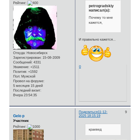
Рейтинг:
petrogradskiy
написал(а):
Почему то мне
кажется,
И правильно кажется...
Откуда:
Новосибирск
Зарегистрирован
: 15-08-2009
Сообщений:
4331
0
Уважение:
+1511
Позитив:
+1592
Пол:
Мужской
Провел на форуме:
5 месяцев 15 дней
Последний визит:
Вчера 23:54:35
Поделиться
11-12-
9
Gelo p
2025 18:15:19
Участник
Рейтинг:
краевед