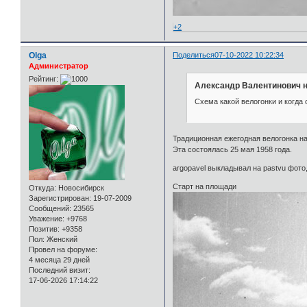
+2
Olga
Поделиться
07-10-2022 10:22:34
Администратор
Рейтинг:
Александр Валентинович н
Схема какой велогонки и когда
Традиционная ежегодная велогонка на
Эта состоялась 25 мая 1958 года.
argopavel выкладывал на pastvu фото
Старт на площади
Откуда:
Новосибирск
Зарегистрирован
: 19-07-2009
Сообщений:
23565
Уважение:
+9768
Позитив:
+9358
Пол:
Женский
Провел на форуме:
4 месяца 29 дней
Последний визит:
17-06-2026 17:14:22