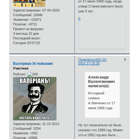
от 17 июня 1958 года, когда
улице Станиславского было
Зарегистрирован
: 07-04-2020
уже 5 лет.
Сообщений:
10046
0
Уважение:
+10071
Позитив:
+8711
Провел на форуме:
3 месяца 22 дня
Последний визит:
Сегодня 20:07:02
Поделиться
02-10-
9
Валериан Устюжанин
2022 17:15:25
Участник
Рейтинг:
Александр
Валентинович
написал(а):
Исходный
снимок
А.Левченко от 17
июня 1958 года
Зарегистрирован
: 11-10-2012
Ну тут изначально не было
Сообщений:
3254
указано что 1958 год. Может
Уважение:
+942
это и 1952 год мог быть...
Позитив:
+5969