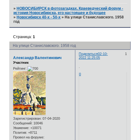
»
НОВОСИБИРСК в фотозагадках. Краеведческий форум -
история Новосибирска, его настоящее и будущее
»
Новосибирск 40-х - 50-х
»
На улице Станиславского. 1958
год
Страница:
1
На улице Станиславского. 1958 год
Поделиться
02-10-
1
Александр Валентинович
2022 11:25:05
Участник
.
Рейтинг:
0
Зарегистрирован
: 07-04-2020
Сообщений:
10046
Уважение:
+10071
Позитив:
+8711
Провел на форуме: