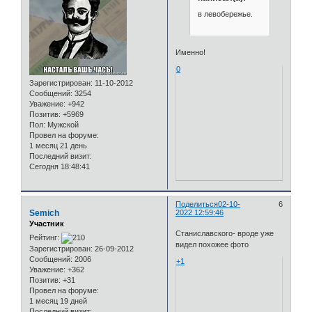
в левобережье.
Именно!
0
Зарегистрирован
: 11-10-2012
Сообщений:
3254
Уважение:
+942
Позитив:
+5969
Пол:
Мужской
Провел на форуме:
1 месяц 21 день
Последний визит:
Сегодня 18:48:41
Поделиться
02-10-
6
Semich
2022 12:59:46
Участник
Станиславского- вроде уже
Рейтинг:
видел похожее фото
Зарегистрирован
: 26-09-2012
Сообщений:
2006
+1
Уважение:
+362
Позитив:
+31
Провел на форуме:
1 месяц 19 дней
Последний визит: