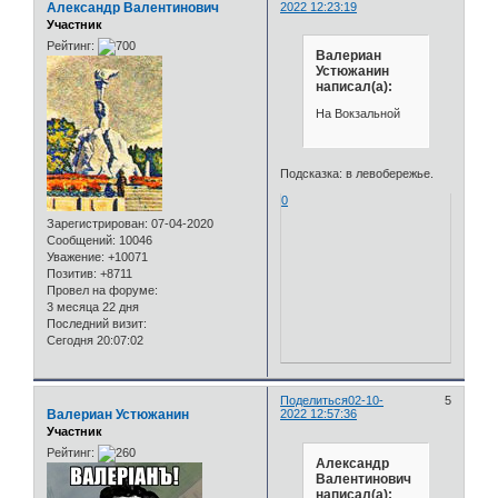
Александр Валентинович
2022 12:23:19
Участник
Рейтинг:
Валериан
Устюжанин
написал(а):
На Вокзальной
Подсказка: в левобережье.
0
Зарегистрирован
: 07-04-2020
Сообщений:
10046
Уважение:
+10071
Позитив:
+8711
Провел на форуме:
3 месяца 22 дня
Последний визит:
Сегодня 20:07:02
Поделиться
02-10-
5
Валериан Устюжанин
2022 12:57:36
Участник
Рейтинг:
Александр
Валентинович
написал(а):