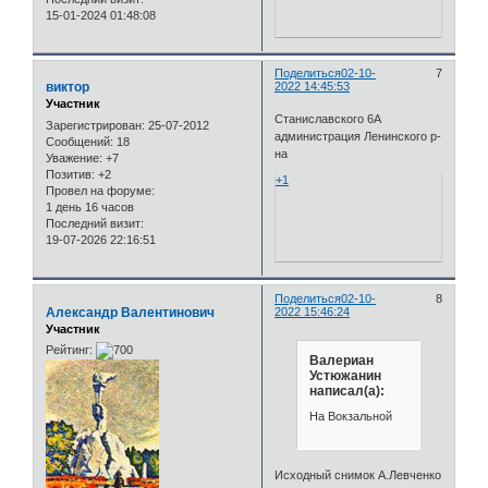
15-01-2024 01:48:08
Поделиться
02-10-
7
виктор
2022 14:45:53
Участник
Станиславского 6А
Зарегистрирован
: 25-07-2012
администрация Ленинского р-
Сообщений:
18
на
Уважение:
+7
Позитив:
+2
+1
Провел на форуме:
1 день 16 часов
Последний визит:
19-07-2026 22:16:51
Поделиться
02-10-
8
Александр Валентинович
2022 15:46:24
Участник
Рейтинг:
Валериан
Устюжанин
написал(а):
На Вокзальной
Исходный снимок А.Левченко