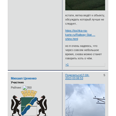
кстати, ветка ведёт к объекту,
обсуждать который лучше не
следует..
https://tochka-na-
karte.ru/Railway-Stat …
shino.html
но я очень надеюсь, что
через совсем небольшое
время, снова можно станет
говорить хоть о чём.
+1
Поделиться
17-04-
5
Михаил Цененко
2023 03:08:53
Участник
Рейтинг: