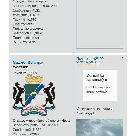
Откуда:
Новосибирск
Зарегистрирован
: 15-08-2009
Сообщений:
4331
Уважение:
+1510
Позитив:
+1592
Пол:
Мужской
Провел на форуме:
5 месяцев 15 дней
Последний визит:
Вчера 23:54:35
Поделиться
25-09-
4
Михаил Цененко
2022 02:59:06
Участник
Рейтинг:
Morozi1ka
написал(а):
На Пашинскую
ветку похоже
Отличный ответ, браво,
Александр!
Откуда:
Новосибирск. Золотая Нива
Зарегистрирован
: 24-10-2017
Сообщений:
11364
Уважение:
+2903