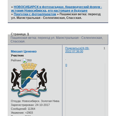
»
НОВОСИБИРСК в фотозагадках. Краеведческий форум -
история Новосибирска, его настоящее и будущее
»
Прогулки с фотоаппаратом
»
Пашинская ветка: переезд
ул. Магистральная - Селенгинская, Спасская.
Страница:
1
Пашинская ветка: переезд ул. Магистральная - Селенгинская,
Спасская.
Поделиться
24-09-
1
Михаил Цененко
2022 07:36:00
Участник
.
Рейтинг:
0
Откуда:
Новосибирск. Золотая Нива
Зарегистрирован
: 24-10-2017
Сообщений:
11364
Уважение:
+2903