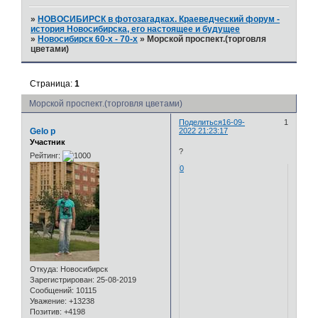
»
НОВОСИБИРСК в фотозагадках. Краеведческий форум -
история Новосибирска, его настоящее и будущее
»
Новосибирск 60-х - 70-х
»
Морской проспект.(торговля
цветами)
Страница:
1
Морской проспект.(торговля цветами)
Поделиться
16-09-
1
Gelo p
2022 21:23:17
Участник
?
Рейтинг:
0
Откуда:
Новосибирск
Зарегистрирован
: 25-08-2019
Сообщений:
10115
Уважение:
+13238
Позитив:
+4198