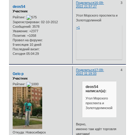
Поделиться
16-09-
3
deos54
2022 21:57:27
Участник
Угол Морского проспекта и
Рейтинг:
Золотодолинной
Зарегистрирован
: 02-10-2012
Сообщений:
3578
+1
Уважение:
+2377
Позитив:
+1058
Провел на форуме:
9 месяцев 10 дней
Последний визит:
Сегодня 05:04:29
Поделиться
17-09-
4
Gelo p
2022 11:19:33
Участник
Рейтинг:
deos54
написал(а):
Угол Морского
проспекта и
Золотодолинской
Верно,
именно там идёт торговля
Откуда:
Новосибирск
цветами!