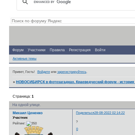
Форум
Участники
Правила
Регистрация
Войти
Активные темы
Привет, Гость!
Войдите
или
зарегистрируйтесь
.
»
НОВОСИБИРСК в фотозагадках. Краеведческий форум - история 
Страница:
1
На одной улице.
Михаил Цененко
Поделиться
28-08-2022 02:14:22
Участник
?
Рейтинг:
0