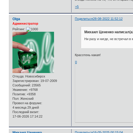
+5
Olga
Поделиться
28-08-2022 11:52:12
Администратор
Рейтинг:
Михаил Цененко написал(а
Ни разу и нигде, не встречал в
Красотень какая!
0
Откуда:
Новосибирск
Зарегистрирован
: 19-07-2009
Сообщений:
23565
Уважение:
+9768
Позитив:
+9358
Пол:
Женский
Провел на форуме:
4 месяца 29 дней
Последний визит:
17-06-2026 17:14:22
Михаил Цененко
Поделиться
16-05-2025 00:15:04