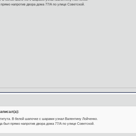
 прямо напротив двора дома 77/А по улице Советской.
аписал(а):
титута. В белой шапочке с шарами узнал Валентину Лойченко.
да был прямо напротив двора дома 77/А по улице Советской.