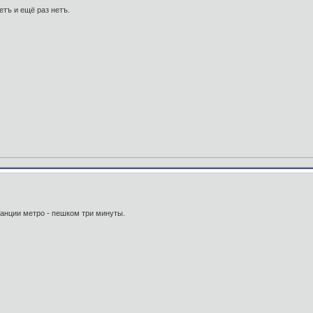
тъ и ещё раз нетъ.
анции метро - пешком три минуты.