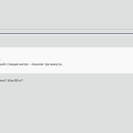
:
шей станции метро - пешком три минуты.
лено? Или 80-е?