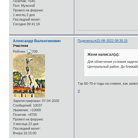
Позитив:
+545
Пол:
Мужской
Провел на форуме:
1 месяц 2 дня
Последний визит:
Сегодня 09:41:19
Александр Валентинович
Поделиться
22-08-2022 08:35:15
Участник
Рейтинг:
Женя написал(а):
Для облегчения условия задачи
Центральный район. До ближай
Так 60-70-е годы на снимке, как заяв
0
Зарегистрирован
: 07-04-2020
Сообщений:
10037
Уважение:
+10065
Позитив:
+8705
Провел на форуме:
3 месяца 22 дня
Последний визит:
Вчера 16:15:00