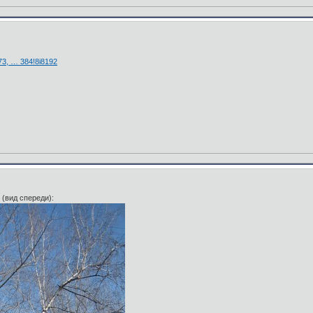
73, … 384!8i8192
 (вид спереди):