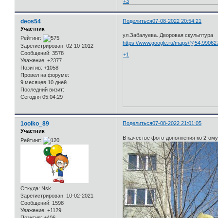
+3
deos54
Поделиться
07-08-2022 20:54:21
Участник
ул.Забалуева. Дворовая скульптура
Рейтинг:
https://www.google.ru/maps/@54.99062
Зарегистрирован
: 02-10-2012
Сообщений:
3578
+1
Уважение:
+2377
Позитив:
+1058
Провел на форуме:
9 месяцев 10 дней
Последний визит:
Сегодня 05:04:29
1ooiko_89
Поделиться
07-08-2022 21:01:05
Участник
В качестве фото-дополнения ко 2-ому
Рейтинг:
Откуда:
Nsk
Зарегистрирован
: 10-02-2021
Сообщений:
1598
Уважение:
+1129
Позитив:
+406