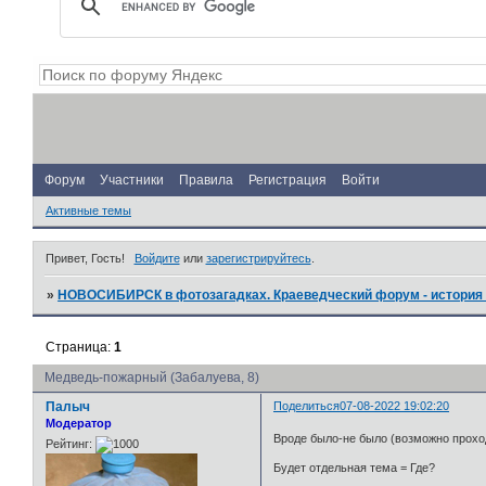
Форум
Участники
Правила
Регистрация
Войти
Активные темы
Привет, Гость!
Войдите
или
зарегистрируйтесь
.
»
НОВОСИБИРСК в фотозагадках. Краеведческий форум - история 
Страница:
1
Медведь-пожарный (Забалуева, 8)
Палыч
Поделиться
07-08-2022 19:02:20
Модератор
Вроде было-не было (возможно прохо
Рейтинг:
Будет отдельная тема = Где?