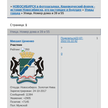
»
НОВОСИБИРСК в фотозагадках. Краеведческий форум -
история Новосибирска, его настоящее и будущее
»
Улицы
города
»
Улица. Номер дома и 39 и 55
Страница:
1
Улица. Номер дома и 39 и 55
Поделиться
22-07-
1
Михаил Цененко
2022 01:22:42
Участник
?
Рейтинг:
0
Откуда:
Новосибирск. Золотая Нива
Зарегистрирован
: 24-10-2017
Сообщений:
11384
Уважение:
+2905
Позитив:
+7145
Пол:
Мужской