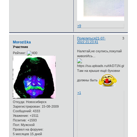
+9
Поделиться
21-07-
3
Morozi1ka
2022 21:23:41
Участник
Налетай,не скупись,покупай
Рейтинг:
живопИсь...
Там на крыше ещё буковки
должны быть
+1
Откуда:
Новосибирск
Зарегистрирован
: 15-08-2009
Сообщений:
4333
Уважение:
+1511
Позитив:
+1593
Пол:
Мужской
Провел на форуме:
5 месяцев 15 дней