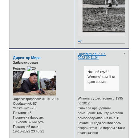
+7
Поделиться
22-07-
7
Директор Мира
2022 09:11:04
Заблокирован
Рейтинг:
Ночной клуб "
Winners" там был
одно время.
Winners существовал с 1995
Зарегистрирован
: 01-01-2020
по 2012 г.
Сообщений:
87
Сначала арендовали
Уважение:
+75
Позитив:
+5
помещение там, где магазин
Провел на форуме:
самообслуживания был. В
19 часов 32 минуты
начале 97 года заняли весь
Последний визит:
второй этаж, на первом этаже
19-10-2022 23:43:21
стало казино.