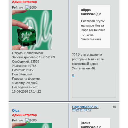
Администратор
Рейтинг:
alippa
написал(а):
Ресторан "Русь"
на улице Новая
Заря (остановка
тр-та ул.
Учительская)
Откуда:
Новосибирск
??? У этого здания и
Зарегистрирован
: 19-07-2009
ресторана был и есть
Сообщений:
23565
конкретный адрес -
Уважение:
+9768
Учительская 46.
Позитив:
+9358
Пол:
Женский
0
Провел на форуме:
4 месяца 29 дней
Последний визит:
17-06-2026 17:14:22
Поделиться
22-07-
10
Olga
2022 11:07:12
Администратор
Рейтинг:
Женя
написал(а):