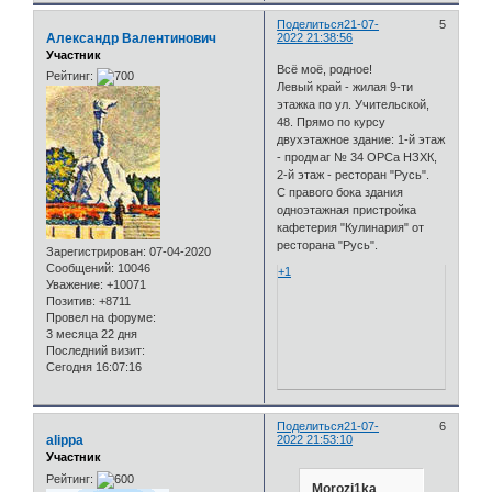
Поделиться
21-07-
5
Александр Валентинович
2022 21:38:56
Участник
Всё моё, родное!
Рейтинг:
Левый край - жилая 9-ти
этажка по ул. Учительской,
48. Прямо по курсу
двухэтажное здание: 1-й этаж
- продмаг № 34 ОРСа НЗХК,
2-й этаж - ресторан "Русь".
С правого бока здания
одноэтажная пристройка
кафетерия "Кулинария" от
ресторана "Русь".
Зарегистрирован
: 07-04-2020
Сообщений:
10046
+1
Уважение:
+10071
Позитив:
+8711
Провел на форуме:
3 месяца 22 дня
Последний визит:
Сегодня 16:07:16
Поделиться
21-07-
6
alippa
2022 21:53:10
Участник
Рейтинг:
Morozi1ka