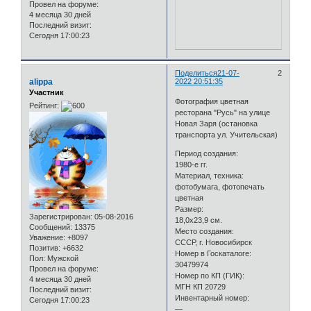
Провел на форуме:
4 месяца 30 дней
Последний визит:
Сегодня 17:00:23
Поделиться
21-07-
2
alippa
2022 20:51:35
Участник
Фотография цветная
Рейтинг:
ресторана "Русь" на улице
Новая Заря (остановка
транспорта ул. Учительская)
Период создания:
1980-е гг.
Материал, техника:
фотобумага, фотопечать
цветная
Размер:
Зарегистрирован
: 05-08-2016
18,0х23,9 см.
Сообщений:
13375
Место создания:
Уважение:
+8097
СССР, г. Новосибирск
Позитив:
+6632
Номер в Госкаталоге:
Пол:
Мужской
30479974
Провел на форуме:
Номер по КП (ГИК):
4 месяца 30 дней
МГН КП 20729
Последний визит:
Инвентарный номер:
Сегодня 17:00:23
—