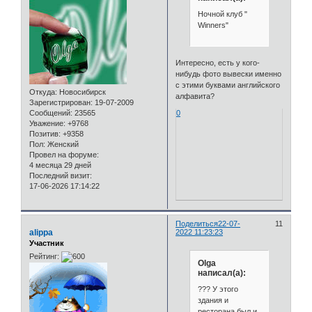
Ночной клуб "
Winners"
Интересно, есть у кого-
нибудь фото вывески именно
с этими буквами английского
Откуда:
Новосибирск
алфавита?
Зарегистрирован
: 19-07-2009
Сообщений:
23565
0
Уважение:
+9768
Позитив:
+9358
Пол:
Женский
Провел на форуме:
4 месяца 29 дней
Последний визит:
17-06-2026 17:14:22
Поделиться
22-07-
11
alippa
2022 11:23:23
Участник
Рейтинг:
Olga
написал(а):
??? У этого
здания и
ресторана был и