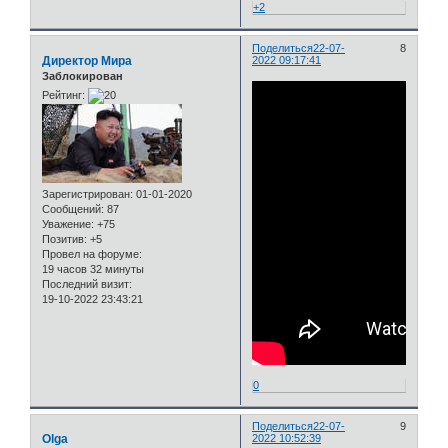
+2
Поделиться
22-07-
8
Директор Мира
2022 09:17:41
Заблокирован
Рейтинг:
Зарегистрирован
: 01-01-2020
Сообщений:
87
Уважение:
+75
Позитив:
+5
Провел на форуме:
19 часов 32 минуты
Последний визит:
19-10-2022 23:43:21
0
Поделиться
22-07-
9
Olga
2022 10:52:39