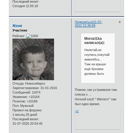
Последний визит:
Сегодня 11:55:18
Поделиться
21-07-
4
Женя
2022 21:36:09
Участник
Рейтинг:
Morozi1ka
написал(а):
Налетай,не
скупись,покупай
живопИсь...
Там на крыше
ещё буковки
должны быть
Откуда:
Новосибирск
Зарегистрирован
: 31-01-2016
Помню, как устраивали там
Сообщений:
11874
пляски с ...
Уважение:
+10164
Ночной клуб " Winners" там
Позитив:
+10168
был одно время.
Пол:
Мужской
Провел на форуме:
+1
1 месяц 29 дней
Последний визит:
31-07-2026 20:54:45