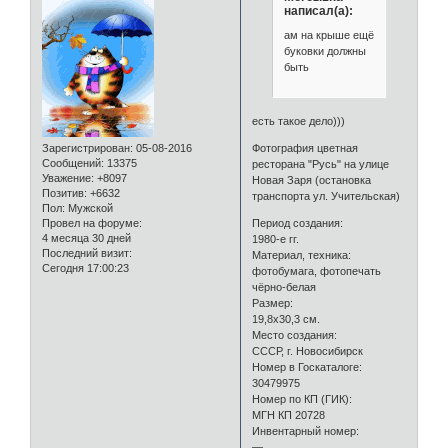
написал(а):
ам на крыше ещё
буковки должны
быть
есть такое дело)))
Зарегистрирован
: 05-08-2016
Фотография цветная
Сообщений:
13375
ресторана "Русь" на улице
Уважение:
+8097
Новая Заря (остановка
Позитив:
+6632
транспорта ул. Учительская)
Пол:
Мужской
Провел на форуме:
Период создания:
4 месяца 30 дней
1980-е гг.
Последний визит:
Материал, техника:
Сегодня 17:00:23
фотобумага, фотопечать
чёрно-белая
Размер:
19,8х30,3 см.
Место создания:
СССР, г. Новосибирск
Номер в Госкаталоге:
30479975
Номер по КП (ГИК):
МГН КП 20728
Инвентарный номер:
—