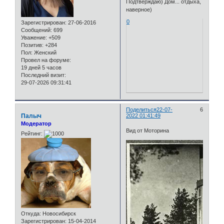
Подтверждаю) Дом... отдыха,
наверное)
0
Зарегистрирован
: 27-06-2016
Сообщений:
699
Уважение:
+509
Позитив:
+284
Пол:
Женский
Провел на форуме:
19 дней 5 часов
Последний визит:
29-07-2026 09:31:41
Поделиться
22-07-
6
Палыч
2022 01:41:49
Модератор
Вид от Моторина
Рейтинг:
Откуда:
Новосибирск
Зарегистрирован
: 15-04-2014