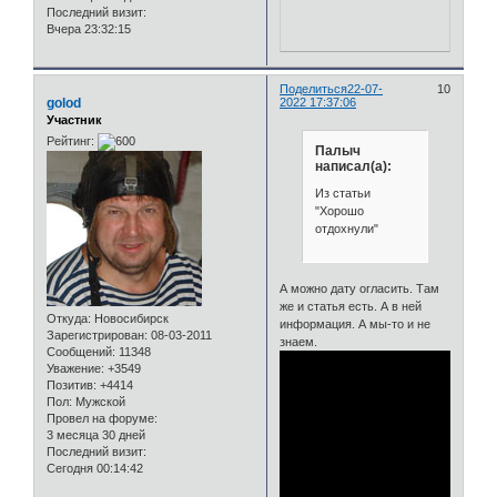
Последний визит:
Вчера 23:32:15
Поделиться
22-07-
10
golod
2022 17:37:06
Участник
Рейтинг:
Палыч
написал(а):
Из статьи
"Хорошо
отдохнули"
А можно дату огласить. Там
же и статья есть. А в ней
Откуда:
Новосибирск
информация. А мы-то и не
Зарегистрирован
: 08-03-2011
знаем.
Сообщений:
11348
Уважение:
+3549
Позитив:
+4414
Пол:
Мужской
Провел на форуме:
3 месяца 30 дней
Последний визит:
Сегодня 00:14:42