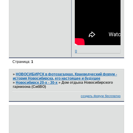
0
Страница:
1
»
НОВОСИБИРСК в фотозагадках. Краеведческий форум -
история Новосибирска, его настоящее и будущее
»
Новосибирск 20-х - 30-х
»
Дом отдыха Новосибирского
гарнизона (СибВО)
создать форум бесплатно