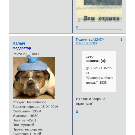
0
Поделиться
22-07-
9
Палыч
2022 15:39:03
Модератор
Рейтинг:
avro
написал(а):
Да, СибВО. Фото
из
"Красноармейской
звезды", 1938.
Из статьи "Хорошо
Откуда:
Новосибирск
отдохнули"
Зарегистрирован
: 15-04-2014
0
Сообщений:
13584
Уважение:
+9360
Позитив:
+2931
Пол:
Мужской
Провел на форуме:
9 месяцев 11 дней