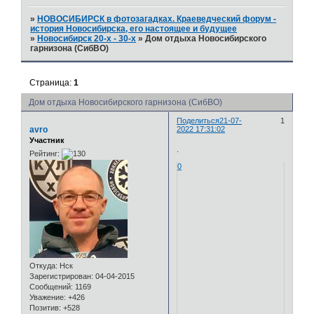
»
НОВОСИБИРСК в фотозагадках. Краеведческий форум -
история Новосибирска, его настоящее и будущее
»
Новосибирск 20-х - 30-х
»
Дом отдыха Новосибирского
гарнизона (СибВО)
Страница:
1
Дом отдыха Новосибирского гарнизона (СибВО)
Поделиться
21-07-
1
avro
2022 17:31:02
Участник
.
Рейтинг:
0
Откуда:
Нск
Зарегистрирован
: 04-04-2015
Сообщений:
1169
Уважение:
+426
Позитив:
+528