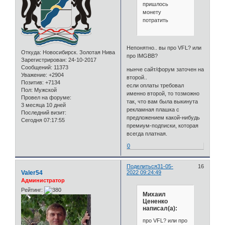
пришлось
монету
потратить
Непонятно.. вы про VFL? или
Откуда:
Новосибирск. Золотая Нива
про IMGBB?
Зарегистрирован
: 24-10-2017
Сообщений:
11373
нынче сайт/форум заточен на
Уважение:
+2904
второй..
Позитив:
+7134
если оплаты требовал
Пол:
Мужской
именно второй, то тозможно
Провел на форуме:
так, что вам была выкинута
3 месяца 10 дней
рекламная плашка с
Последний визит:
предложением какой-нибудь
Сегодня 07:17:55
премиум-подписки, которая
всегда платная.
0
Поделиться
31-05-
16
Valer54
2022 09:24:49
Администратор
Рейтинг:
Михаил
Цененко
написал(а):
про VFL? или про