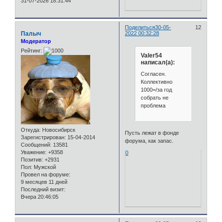
31-07-2026 18:31:44
Поделиться
30-05-
12
Палыч
2022 00:32:28
Модератор
Рейтинг:
Valer54
написал(а):
Согласен.
Коллективно
1000=/за год
собрать не
проблема
Откуда:
Новосибирск
Пусть лежат в фонде
Зарегистрирован
: 15-04-2014
форума, как запас.
Сообщений:
13581
Уважение:
+9358
0
Позитив:
+2931
Пол:
Мужской
Провел на форуме:
9 месяцев 11 дней
Последний визит:
Вчера 20:46:05