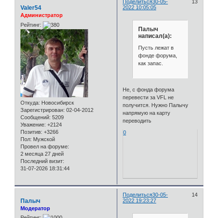
Поделиться
30-05-
13
Valer54
2022 10:05:05
Администратор
Рейтинг:
Палыч
написал(а):
Пусть лежат в
фонде форума,
как запас.
Не, с фонда форума
перевести за VFL не
Откуда:
Новосибирск
получится. Нужно Палычу
Зарегистрирован
: 02-04-2012
напрямую на карту
Сообщений:
5209
переводить
Уважение:
+2124
Позитив:
+3266
0
Пол:
Мужской
Провел на форуме:
2 месяца 27 дней
Последний визит:
31-07-2026 18:31:44
Поделиться
30-05-
14
Палыч
2022 19:23:27
Модератор
Рейтинг: