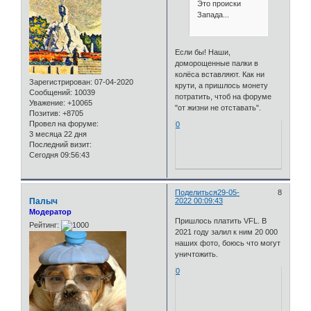
Это происки
Запада...
Если бы! Наши,
доморощенные палки в
колёса вставляют. Как ни
Зарегистрирован
: 07-04-2020
крути, а пришлось монету
Сообщений:
10039
потратить, чтоб на форуме
Уважение:
+10065
"от жизни не отставать".
Позитив:
+8705
Провел на форуме:
0
3 месяца 22 дня
Последний визит:
Сегодня 09:56:43
Поделиться
29-05-
8
Палыч
2022 00:09:43
Модератор
Пришлось платить VFL. В
Рейтинг:
2021 году залил к ним 20 000
наших фото, боюсь что могут
уничтожить.
0