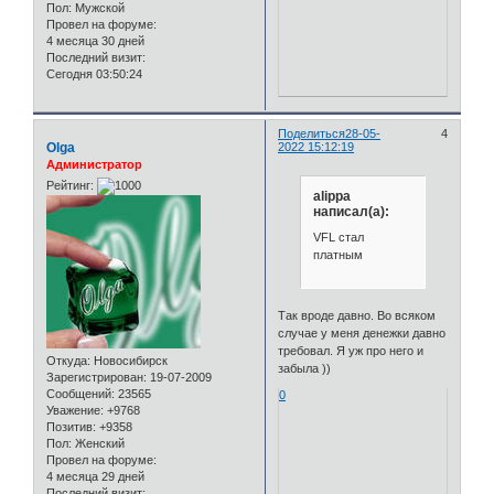
Пол:
Мужской
Провел на форуме:
4 месяца 30 дней
Последний визит:
Сегодня 03:50:24
Поделиться
28-05-
4
Olga
2022 15:12:19
Администратор
Рейтинг:
alippa
написал(а):
VFL стал
платным
Так вроде давно. Во всяком
случае у меня денежки давно
требовал. Я уж про него и
Откуда:
Новосибирск
забыла ))
Зарегистрирован
: 19-07-2009
Сообщений:
23565
0
Уважение:
+9768
Позитив:
+9358
Пол:
Женский
Провел на форуме:
4 месяца 29 дней
Последний визит: