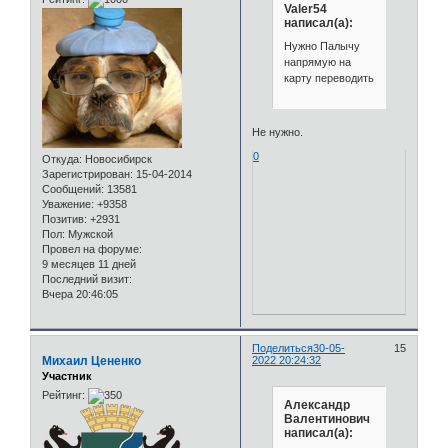
Valer54
написал(а):
Нужно Палычу
напрямую на
карту переводить
Не нужно.
0
Откуда:
Новосибирск
Зарегистрирован
: 15-04-2014
Сообщений:
13581
Уважение:
+9358
Позитив:
+2931
Пол:
Мужской
Провел на форуме:
9 месяцев 11 дней
Последний визит:
Вчера 20:46:05
Поделиться
30-05-
15
Михаил Цененко
2022 20:24:32
Участник
Рейтинг:
Александр
Валентинович
написал(а):