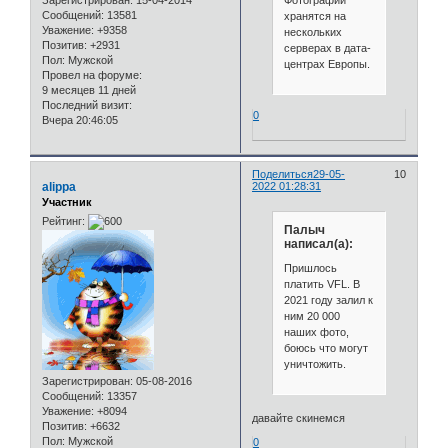
Фотографии
Сообщений:
13581
хранятся на
Уважение:
+9358
нескольких
Позитив:
+2931
серверах в дата-
Пол:
Мужской
центрах Европы.
Провел на форуме:
9 месяцев 11 дней
Последний визит:
0
Вчера 20:46:05
Поделиться
29-05-
10
alippa
2022 01:28:31
Участник
Рейтинг:
Палыч
написал(а):
Пришлось
платить VFL. В
2021 году залил к
ним 20 000
наших фото,
боюсь что могут
уничтожить.
Зарегистрирован
: 05-08-2016
Сообщений:
13357
Уважение:
+8094
давайте скинемся
Позитив:
+6632
Пол:
Мужской
0