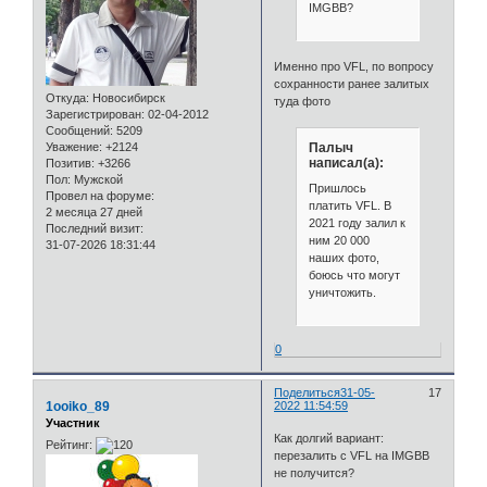
IMGBB?
Именно про VFL, по вопросу
сохранности ранее залитых
Откуда:
Новосибирск
туда фото
Зарегистрирован
: 02-04-2012
Сообщений:
5209
Палыч
Уважение:
+2124
написал(а):
Позитив:
+3266
Пол:
Мужской
Пришлось
Провел на форуме:
платить VFL. В
2 месяца 27 дней
2021 году залил к
Последний визит:
ним 20 000
31-07-2026 18:31:44
наших фото,
боюсь что могут
уничтожить.
0
Поделиться
31-05-
17
1ooiko_89
2022 11:54:59
Участник
Как долгий вариант:
Рейтинг:
перезалить с VFL на IMGBB
не получится?