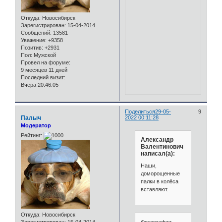
Откуда:
Новосибирск
Зарегистрирован
: 15-04-2014
Сообщений:
13581
Уважение:
+9358
Позитив:
+2931
Пол:
Мужской
Провел на форуме:
9 месяцев 11 дней
Последний визит:
Вчера 20:46:05
Поделиться
29-05-
9
Палыч
2022 00:11:28
Модератор
Рейтинг:
Александр
Валентинович
написал(а):
Наши,
доморощенные
палки в колёса
вставляют.
Откуда:
Новосибирск
Зарегистрирован
: 15-04-2014