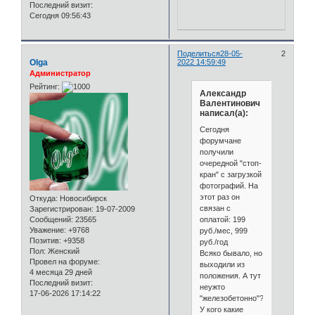
Последний визит:
Сегодня 09:56:43
Поделиться
28-05-
2
Olga
2022 14:59:49
Администратор
Рейтинг:
Александр
Валентинович
написал(а):
Сегодня
форумчане
получили
очередной "стоп-
кран" с загрузкой
фотографий. На
этот раз он
Откуда:
Новосибирск
связан с
Зарегистрирован
: 19-07-2009
оплатой: 199
Сообщений:
23565
Уважение:
+9768
руб./мес, 999
Позитив:
+9358
руб./год
Пол:
Женский
Всяко бывало, но
Провел на форуме:
выходили из
4 месяца 29 дней
положения. А тут
Последний визит:
неужто
17-06-2026 17:14:22
"железобетонно"?
У кого какие