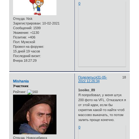
0
Откуда:
Nsk
Зарегистрирован
: 10-02-2021
Сообщений:
1599
Уважение:
+1130
Позитив:
+406
Пол:
Мужской
Провел на форуме:
15 дней 19 часов
Последний визит:
Вчера 18:27:29
Поделиться
31-05-
18
Mishania
2022 12:26:34
Участник
1ooiko_89
Рейтинг:
Я попробовал, у меня штук
200 фото на VFL. Отказался я
от этой идеи, если бы
скриптик какой-то найти чтоб
массово выкачать, то потом
залить проще конечно.
0
Откуда:
Новосибирск