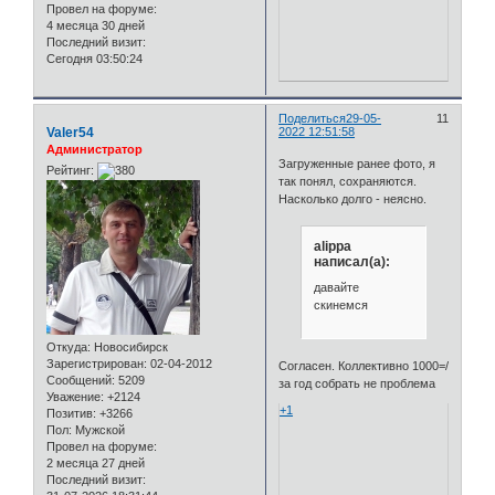
Провел на форуме:
4 месяца 30 дней
Последний визит:
Сегодня 03:50:24
Поделиться
29-05-
11
Valer54
2022 12:51:58
Администратор
Загруженные ранее фото, я
Рейтинг:
так понял, сохраняются.
Насколько долго - неясно.
alippa
написал(а):
давайте
скинемся
Откуда:
Новосибирск
Зарегистрирован
: 02-04-2012
Согласен. Коллективно 1000=/
Сообщений:
5209
за год собрать не проблема
Уважение:
+2124
+1
Позитив:
+3266
Пол:
Мужской
Провел на форуме:
2 месяца 27 дней
Последний визит: