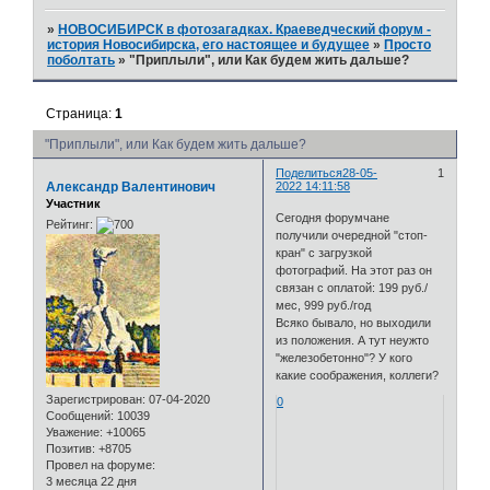
»
НОВОСИБИРСК в фотозагадках. Краеведческий форум -
история Новосибирска, его настоящее и будущее
»
Просто
поболтать
»
"Приплыли", или Как будем жить дальше?
Страница:
1
"Приплыли", или Как будем жить дальше?
Поделиться
28-05-
1
Александр Валентинович
2022 14:11:58
Участник
Сегодня форумчане
Рейтинг:
получили очередной "стоп-
кран" с загрузкой
фотографий. На этот раз он
связан с оплатой: 199 руб./
мес, 999 руб./год
Всяко бывало, но выходили
из положения. А тут неужто
"железобетонно"? У кого
какие соображения, коллеги?
Зарегистрирован
: 07-04-2020
0
Сообщений:
10039
Уважение:
+10065
Позитив:
+8705
Провел на форуме:
3 месяца 22 дня