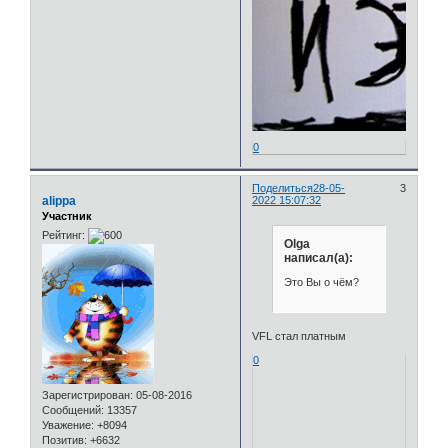
0
Поделиться
28-05-
3
alippa
2022 15:07:32
Участник
Рейтинг:
Olga
написал(а):
Это Вы о чём?
VFL стал платным
0
Зарегистрирован
: 05-08-2016
Сообщений:
13357
Уважение:
+8094
Позитив:
+6632