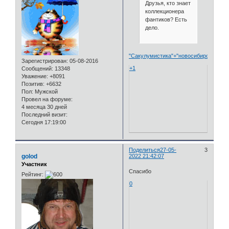
Друзья, кто знает
коллекционера
фантиков? Есть
дело.
"Сакулумистика"+"новосибирск"
Зарегистрирован
: 05-08-2016
+1
Сообщений:
13348
Уважение:
+8091
Позитив:
+6632
Пол:
Мужской
Провел на форуме:
4 месяца 30 дней
Последний визит:
Сегодня 17:19:00
Поделиться
27-05-
3
golod
2022 21:42:07
Участник
Спасибо
Рейтинг:
0