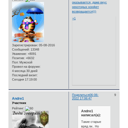
оказывается, даже вкус
некоторых конфет
возвращается)))
+1
Зарегистрирован
: 05-08-2016
Сообщений:
13348
Уважение:
+8091
Позитив:
+6632
Пол:
Мужской
Провел на форуме:
4 месяца 30 дней
Последний визит:
Сегодня 17:19:00
Поделиться
06-06-
9
Andre1
2022 17:06:47
Участник
Рейтинг:
Andre1
написал(а):
Такие старые
вряд ли.. Но