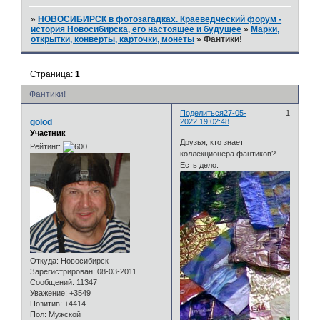
»
НОВОСИБИРСК в фотозагадках. Краеведческий форум -
история Новосибирска, его настоящее и будущее
»
Марки,
открытки, конверты, карточки, монеты
»
Фантики!
Страница:
1
Фантики!
Поделиться
27-05-
1
golod
2022 19:02:48
Участник
Друзья, кто знает
Рейтинг:
коллекционера фантиков?
Есть дело.
Откуда:
Новосибирск
Зарегистрирован
: 08-03-2011
Сообщений:
11347
Уважение:
+3549
Позитив:
+4414
Пол:
Мужской