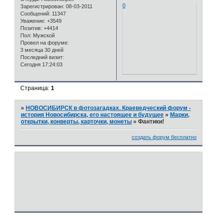
0
Зарегистрирован
: 08-03-2011
Сообщений:
11347
Уважение:
+3549
Позитив:
+4414
Пол:
Мужской
Провел на форуме:
3 месяца 30 дней
Последний визит:
Сегодня 17:24:03
Страница:
1
»
НОВОСИБИРСК в фотозагадках. Краеведческий форум -
история Новосибирска, его настоящее и будущее
»
Марки,
открытки, конверты, карточки, монеты
»
Фантики!
создать форум бесплатно