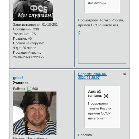
посмотрим
Посмотрели. Только Россия,
Зарегистрирован
: 01-10-2014
времен СССР ничего нет...
Сообщений:
238
0
Уважение:
+75
Позитив:
+0
Провел на форуме:
4 дня 20 часов
Последний визит:
26-04-2024 09:29:27
Поделиться
06-06-
10
golod
2022 21:26:07
Участник
Рейтинг:
Andre1
написал(а):
Посмотрели.
Только Россия,
времен СССР
ничего нет...
Спасибо
Откуда:
Новосибирск