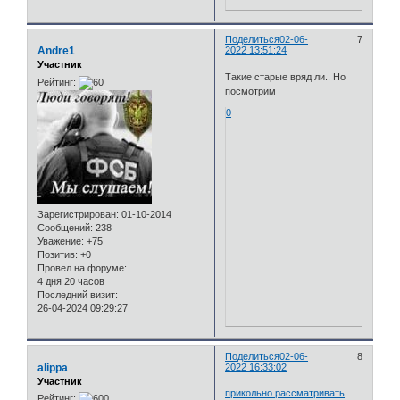
Поделиться
02-06-
7
Andre1
2022 13:51:24
Участник
Такие старые вряд ли.. Но
Рейтинг:
посмотрим
0
Зарегистрирован
: 01-10-2014
Сообщений:
238
Уважение:
+75
Позитив:
+0
Провел на форуме:
4 дня 20 часов
Последний визит:
26-04-2024 09:29:27
Поделиться
02-06-
8
alippa
2022 16:33:02
Участник
прикольно рассматривать
Рейтинг: