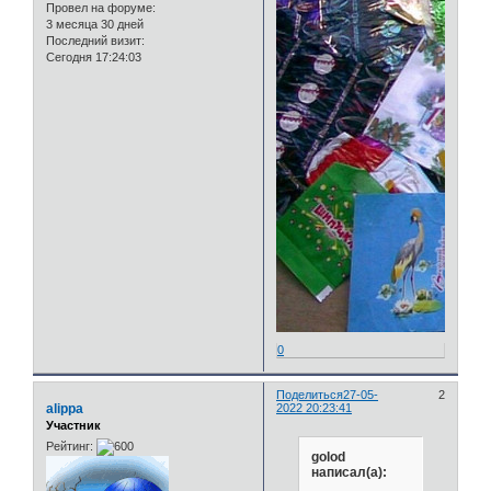
Провел на форуме:
3 месяца 30 дней
Последний визит:
Сегодня 17:24:03
0
Поделиться
27-05-
2
alippa
2022 20:23:41
Участник
Рейтинг:
golod
написал(а):