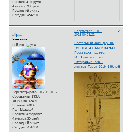
Провел на форуме:
4 месяца 30 дней
Последний визит:
Сегодня 04:42:50
Поделиться
17-05-
2
alippa
2022 00:59:22
Участник
Настольный календарь на
Рейтинг:
1919 год_Изд.Мини-ва Народ.
Просвещ-я_под ред
М.Н.Пинегина_Типо-
Литография Томск.
жел.дор_Томск_1919_189с.pdf
Зарегистрирован
: 05-08-2016
Сообщений:
13338
Уважение:
+8091
Позитив:
+6632
Пол:
Мужской
Провел на форуме:
4 месяца 30 дней
Последний визит:
Сегодня 04:42:50