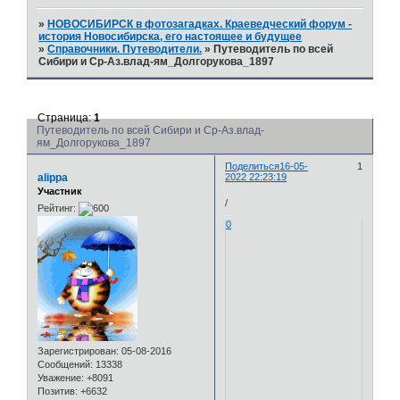
»
НОВОСИБИРСК в фотозагадках. Краеведческий форум -
история Новосибирска, его настоящее и будущее
»
Справочники. Путеводители.
»
Путеводитель по всей
Сибири и Ср-Аз.влад-ям_Долгорукова_1897
Страница:
1
Путеводитель по всей Сибири и Ср-Аз.влад-
ям_Долгорукова_1897
Поделиться
16-05-
1
alippa
2022 22:23:19
Участник
/
Рейтинг:
0
Зарегистрирован
: 05-08-2016
Сообщений:
13338
Уважение:
+8091
Позитив:
+6632