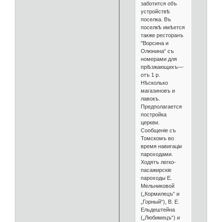
заботится объ
устройствѣ
поселка. Въ
поселкѣ имѣется
также ресторанъ
"Ворсина и
Олюнина“ съ
номерами для
пріѣзжающихъ—
отъ 1 р.
Нѣсколько
магазиновъ и
лавокъ.
Предполагается
постройка
церкви.
Сообщеніе съ
Томскомъ во
время навигаціи
пароходами.
Ходятъ легко-
пасажирскіе
пароходы Е.
Мельниковой
(„Кормилецъ“ и
„Горный“), В. Е.
Ельдештейна
(„Любимецъ“) и