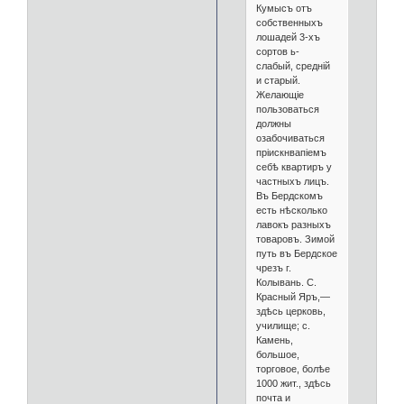
Кумысъ отъ
собственныхъ
лошадей 3-хъ
сортов ь-
слабый, средній
и старый.
Желающіе
пользоваться
должны
озабочиваться
пріискнвапіемъ
себѣ квартиръ у
частныхъ лицъ.
Въ Бердскомъ
есть нѣсколько
лавокъ разныхъ
товаровъ. Зимой
путь въ Бердское
чрезъ г.
Колывань. С.
Красный Яръ,—
здѣсь церковь,
училище; с.
Камень,
большое,
торговое, болѣе
1000 жит., здѣсь
почта и