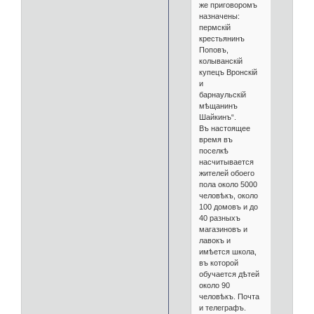
же приговоромъ
назначены:
пермскій
крестьянинъ
Поповъ,
колыванскій
купецъ Вронскій
и
барнаульскій
мѣщанинъ
Шайкинъ“.
Въ настоящее
время въ
поселкѣ
насчитывается
жителей обоего
пола около 5000
человѣкъ, около
100 домовъ и до
40 разныхъ
магазиновъ и
лавокъ и
имѣется школа,
въ которой
обучается дѣтей
около 90
человѣкъ. Почта
и телеграфъ.