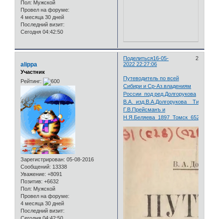
Пол:
Мужской
Провел на форуме:
4 месяца 30 дней
Последний визит:
Сегодня 04:42:50
Поделиться
16-05-
2
alippa
2022 22:27:06
Участник
Путеводитель по всей
Рейтинг:
Сибири и Ср-Аз.владениям
России_под ред.Долгорукова
В.А._изд.В.А.Долгорукова__Типографі
Г.В.Прейсманъ и
Н.Я.Беляева_1897_Томск_652с.pdf
Зарегистрирован
: 05-08-2016
Сообщений:
13338
Уважение:
+8091
Позитив:
+6632
Пол:
Мужской
Провел на форуме:
4 месяца 30 дней
Последний визит:
Сегодня 04:42:50