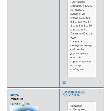
Плотникова
(„Борисъ“). Цѣны
за провозъ
колеблятсн
между (1 р. 50 к.
и 3 р. за I кл., 5 и
2 р. за II и 2 р. 50
к. и 1 р. за III.
Грузы по 40 к. съ
пуда.
На всѣхъ
станціяхъ запад.-
сиб. желѣз.
дороги пріемъ
простой
корреспонденціи
и телегр.
сообщеній.
+2
Поделиться
16-05-
4
alippa
2022 22:38:16
Участник
Рейтинг:
Бердское
с. Бердское,