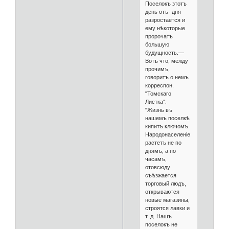
Поселокъ зтотъ
день отъ- дня
разростается и
ему нѣкоторые
пророчатъ
большую
будущность.—
Вотъ что, между
прочимъ,
говоритъ о немъ
корреспон.
"Томскаго
Листка“:
"Жизнь въ
нашемъ поселкѣ
кипитъ ключомъ.
Народонаселеніе
растетъ не по
днямъ, а по
часамъ,
отовсюду
съѣзжается
торговый людъ,
открываются
новые магазины,
строятся лавки и
т. д. Нашъ
поселокъ не