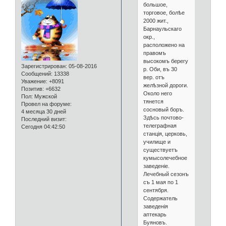
большое,
торговое, болѣе
2000 жит.,
Барнаульскаго
окр.,
расположено на
правомъ
высокомъ берегу
Зарегистрирован
: 05-08-2016
р. Оби, въ 30
Сообщений:
13338
вер. отъ
Уважение:
+8091
желѣзной дороги.
Позитив:
+6632
Около него
Пол:
Мужской
тянется
Провел на форуме:
сосновый боръ.
4 месяца 30 дней
Здѣсь почтово-
Последний визит:
телеграфная
Сегодня 04:42:50
станція, церковь,
училище и
существуетъ
кумысолечебное
заведеніе.
Лечебный сезонъ
съ 1 мая по 1
сентября.
Содержатель
заведенія
аптекарь
Буяновъ.