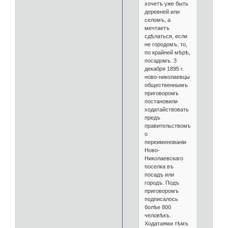
хочетъ уже быть
деревней или
селомъ, а
мечтаетъ
сдѣлаться, если
не городомъ, то,
по крайней мѣрѣ,
посадомъ. 3
декабря 1895 г.
ново-николаевцы
общественнымъ
приговоромъ
постановили
ходатайствовать
предъ
правительствомъ
о
переименованіи
Ново-
Николаевскаго
поселка въ
посадъ или
городъ. Подъ
приговоромъ
подписалось
болѣе 800
человѣкъ.
Ходатаями тѣмъ