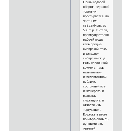
Общій годовой
оборотъ здѣшней
торговли
простирается, по
частнымъ
свѣдѣніямъ, до
500 т. р. Жители,
преимущественно,
рабочій людъ
какъ средне-
сибирской, такъ
и западно-
сибирской ж. д.
Есть небольшой
кружокъ, такъ
называемой,
интеллигентной
публики,
состоящей изъ
инженеровъ и
разныхъ
служащихъ, а
отчасти изъ
торгующихъ.
Кружокъ в итоге
по мѣрѣ силъ съ
лучшими изъ
жителей