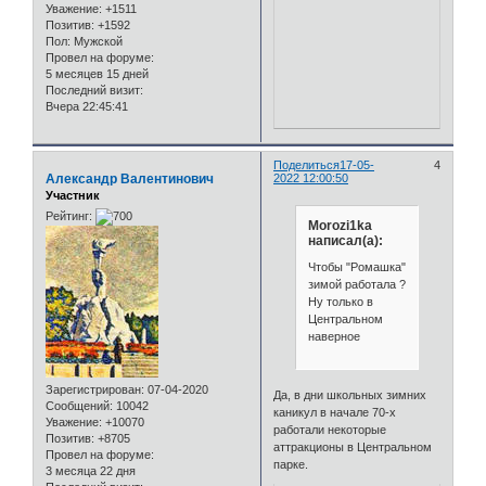
Уважение:
+1511
Позитив:
+1592
Пол:
Мужской
Провел на форуме:
5 месяцев 15 дней
Последний визит:
Вчера 22:45:41
Поделиться
17-05-
4
Александр Валентинович
2022 12:00:50
Участник
Рейтинг:
Morozi1ka
написал(а):
Чтобы "Ромашка"
зимой работала ?
Ну только в
Центральном
наверное
Зарегистрирован
: 07-04-2020
Да, в дни школьных зимних
Сообщений:
10042
каникул в начале 70-х
Уважение:
+10070
работали некоторые
Позитив:
+8705
аттракционы в Центральном
Провел на форуме:
парке.
3 месяца 22 дня