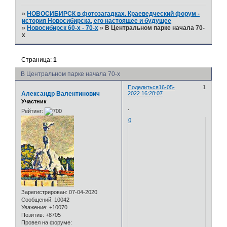
»
НОВОСИБИРСК в фотозагадках. Краеведческий форум -
история Новосибирска, его настоящее и будущее
»
Новосибирск 60-х - 70-х
»
В Центральном парке начала 70-
х
Страница:
1
В Центральном парке начала 70-х
Поделиться
16-05-
1
Александр Валентинович
2022 16:28:07
Участник
.
Рейтинг:
0
Зарегистрирован
: 07-04-2020
Сообщений:
10042
Уважение:
+10070
Позитив:
+8705
Провел на форуме: