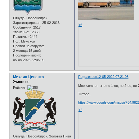
Откуда:
Новосибирск
Зарегистрирован
: 25-02-2013
+6
Сообщений:
2517
Уважение:
+2368
Позитив:
+2444
Пол:
Мужской
Провел на форуме:
2 месяца 15 дней
Последний визит:
05-08-2026 22:45:00
Михаил Цененко
Поделиться
12-05-2022 07:21:08
Участник
Мне кажется, это не 1-ое, не 2-ое, не 
Рейтинг:
Титова..
https://www.google.com/maps/@54.982
+2
Откуда:
Новосибирск. Золотая Нива