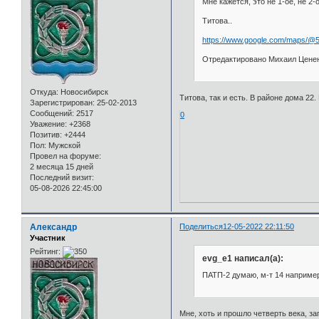
Мне кажется, это не 1-ое, не 2-
Титова..
https://www.google.com/maps/@
Отредактировано Михаил Цененк
Откуда:
Новосибирск
Титова, так и есть. В районе дома 22
Зарегистрирован
: 25-02-2013
Сообщений:
2517
0
Уважение:
+2368
Позитив:
+2444
Пол:
Мужской
Провел на форуме:
2 месяца 15 дней
Последний визит:
05-08-2026 22:45:00
Александр
Поделиться
12-05-2022 22:11:50
Участник
Рейтинг:
evg_e1 написал(а):
ПАТП-2 думаю, м-т 14 например
Мне, хоть и прошло четверть века, за