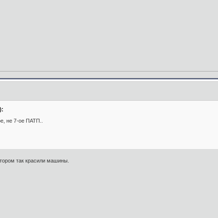
):
ое, не 7-ое ПАТП..
втором так красили машины.