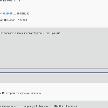
ое, не 7-ое ПАТП..
54.9821865
… 384!8i8192
о (Сегодня 07:36:38)
. На ларьках была вывеска "Торговый ряд Гранит".
. Во втором так красили машины.
помнилось, что это маршрут 1. Так что, это ПАТП-2. Правильно.