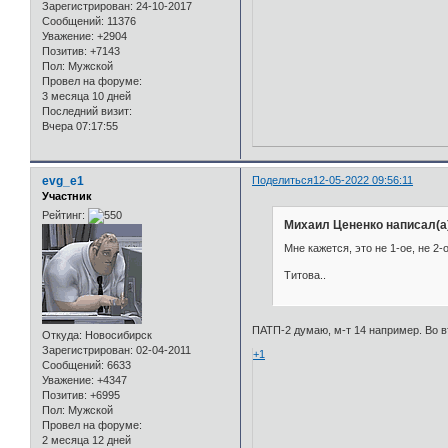
Зарегистрирован
: 24-10-2017
Сообщений:
11376
Уважение:
+2904
Позитив:
+7143
Пол:
Мужской
Провел на форуме:
3 месяца 10 дней
Последний визит:
Вчера 07:17:55
evg_e1
Поделиться
12-05-2022 09:56:11
Участник
Рейтинг:
Михаил Цененко написал(а
Мне кажется, это не 1-ое, не 2-
Титова..
ПАТП-2 думаю, м-т 14 например. Во 
Откуда:
Новосибирск
Зарегистрирован
: 02-04-2011
+1
Сообщений:
6633
Уважение:
+4347
Позитив:
+6995
Пол:
Мужской
Провел на форуме:
2 месяца 12 дней