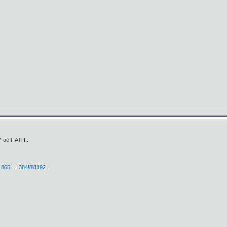
7-ое ПАТП..
1865 … 384!8i8192