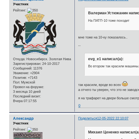
Участник
Рейтинг:
Валериан Устюжанин напис
На ПАТП-10 тоже походит
мне тоже на 10-ку показалось..
--
evg_e1 написал(а):
Откуда:
Новосибирск. Золотая Нива
Зарегистрирован
: 24-10-2017
Во втором так красили машины
Сообщений:
11376
Уважение:
+2904
Позитив:
+7143
Пол:
Мужской
так красили, вроде во всех
Провел на форуме:
а отчего ты уверен, что это не заводс
3 месяца 10 дней
Последний визит:
я на трафарет на двери больше смот
Вчера 07:17:55
0
Александр
Поделиться
12-05-2022 22:10:07
Участник
Рейтинг:
Михаил Цененко написал(а