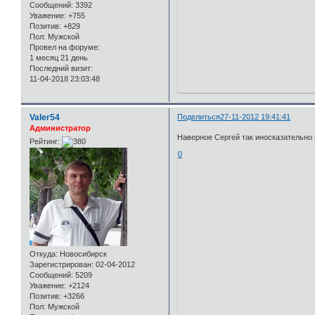
Сообщений:
3392
Уважение:
+755
Позитив:
+829
Пол:
Мужской
Провел на форуме:
1 месяц 21 день
Последний визит:
11-04-2018 23:03:48
Valer54
Поделиться
27-11-2012 19:41:41
Администратор
Наверное Сергей так иносказательно 
Рейтинг:
0
Откуда:
Новосибирск
Зарегистрирован
: 02-04-2012
Сообщений:
5209
Уважение:
+2124
Позитив:
+3266
Пол:
Мужской