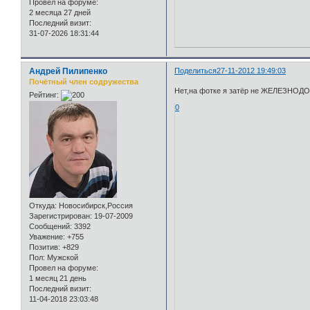
Провел на форуме:
2 месяца 27 дней
Последний визит:
31-07-2026 18:31:44
Андрей Пилипенко
Поделиться
27-11-2012 19:49:03
Почётный член содружества
Нет,на фотке я затёр не ЖЕЛЕЗНО
Рейтинг:
0
Откуда:
Новосибирск,Россия
Зарегистрирован
: 19-07-2009
Сообщений:
3392
Уважение:
+755
Позитив:
+829
Пол:
Мужской
Провел на форуме:
1 месяц 21 день
Последний визит:
11-04-2018 23:03:48