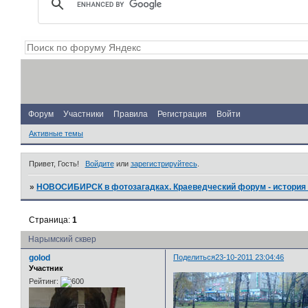
Форум
Участники
Правила
Регистрация
Войти
Активные темы
Привет, Гость!
Войдите
или
зарегистрируйтесь
.
»
НОВОСИБИРСК в фотозагадках. Краеведческий форум - история 
Страница:
1
Нарымский сквер
golod
Поделиться
23-10-2011 23:04:46
Участник
Рейтинг: