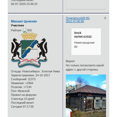
06-07-2026 23:36:23
Поделиться
09-05-
5
Михаил Цененко
2022 07:06:58
Участник
Рейтинг:
itnsk
написал(а):
Нижегородская
89
Верно!
Но только посмотрите какой
адрес с другой стороны:
Откуда:
Новосибирск. Золотая Нива
Зарегистрирован
: 24-10-2017
Сообщений:
11373
Уважение:
+2904
Позитив:
+7134
Пол:
Мужской
Провел на форуме:
3 месяца 10 дней
Последний визит:
Сегодня 07:17:55