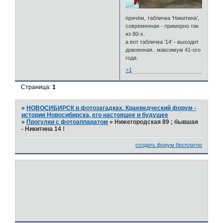
причём, табличка ’Никитина’,
современная - примерно так
из 80-х.
а вот табличка ’14’ - выходит
довоенная.. максимум 41-ого
года.
+1
Страница:
1
»
НОВОСИБИРСК в фотозагадках. Краеведческий форум -
история Новосибирска, его настоящее и будущее
»
Прогулки с фотоаппаратом
»
Нижегородская 89 ; бывшая
- Никитина 14 !
создать форум бесплатно