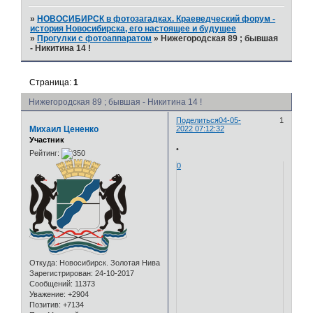
»
НОВОСИБИРСК в фотозагадках. Краеведческий форум -
история Новосибирска, его настоящее и будущее
»
Прогулки с фотоаппаратом
»
Нижегородская 89 ; бывшая
- Никитина 14 !
Страница:
1
Нижегородская 89 ; бывшая - Никитина 14 !
Поделиться
04-05-
1
Михаил Цененко
2022 07:12:32
Участник
•
Рейтинг:
0
Откуда:
Новосибирск. Золотая Нива
Зарегистрирован
: 24-10-2017
Сообщений:
11373
Уважение:
+2904
Позитив:
+7134