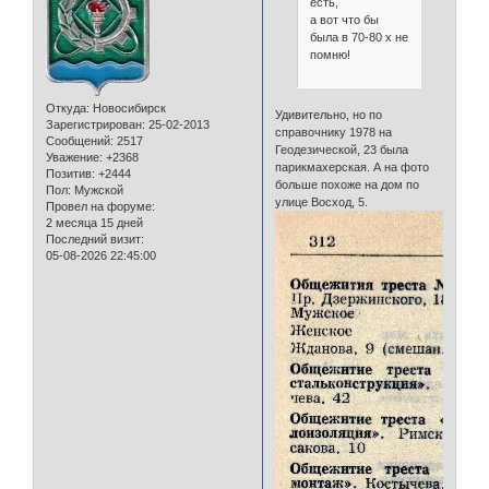
есть,
а вот что бы
была в 70-80 х не
помню!
Откуда:
Новосибирск
Удивительно, но по
Зарегистрирован
: 25-02-2013
справочнику 1978 на
Сообщений:
2517
Геодезической, 23 была
Уважение:
+2368
парикмахерская. А на фото
Позитив:
+2444
больше похоже на дом по
Пол:
Мужской
улице Восход, 5.
Провел на форуме:
2 месяца 15 дней
Последний визит:
05-08-2026 22:45:00