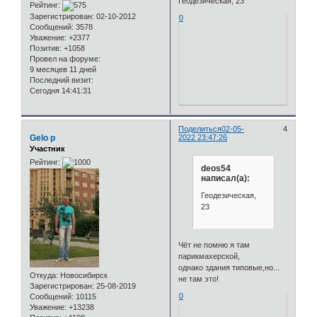
Геодезическая, 23
Рейтинг:
Зарегистрирован
: 02-10-2012
0
Сообщений:
3578
Уважение:
+2377
Позитив:
+1058
Провел на форуме:
9 месяцев 11 дней
Последний визит:
Сегодня 14:41:31
Поделиться
02-05-
4
Gelo p
2022 23:47:26
Участник
Рейтинг:
deos54
написал(а):
Геодезическая,
23
Чёт не помню я там
парикмахерской,
однако здания типовые,но...
Откуда:
Новосибирск
не там это!
Зарегистрирован
: 25-08-2019
0
Сообщений:
10115
Уважение:
+13238