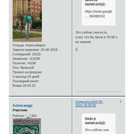
deos54
написал(а):
https://www.google.com/maps/@
… 384!8i8192
Это сейчас она есть,
а вот что бы была в 70-80 х
не помню!
Откуда:
Новосибирск
0
Зарегистрирован
: 25-08-2019
Сообщений:
10115
Уважение:
+13238
Позитив:
+4198
Пол:
Мужской
Провел на форуме:
3 месяца 29 дней
Последний визит:
Вчера 20:45:23
Поделиться
03-05-
7
Александр
2022 10:58:32
Участник
Рейтинг:
Gelo p
написал(а):
Это сейчас она