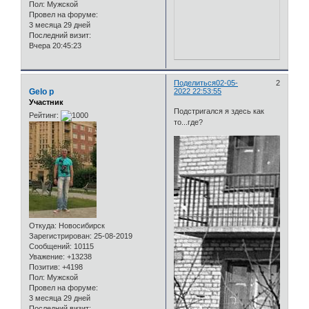
Пол:
Мужской
Провел на форуме:
3 месяца 29 дней
Последний визит:
Вчера 20:45:23
Поделиться
02-05-
2
Gelo p
2022 22:53:55
Участник
Подстригался я здесь как
Рейтинг:
то...где?
Откуда:
Новосибирск
Зарегистрирован
: 25-08-2019
Сообщений:
10115
Уважение:
+13238
Позитив:
+4198
Пол:
Мужской
Провел на форуме:
3 месяца 29 дней
Последний визит: