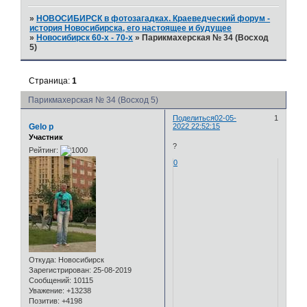
»
НОВОСИБИРСК в фотозагадках. Краеведческий форум -
история Новосибирска, его настоящее и будущее
»
Новосибирск 60-х - 70-х
»
Парикмахерская № 34 (Восход
5)
Страница:
1
Парикмахерская № 34 (Восход 5)
Поделиться
02-05-
1
Gelo p
2022 22:52:15
Участник
?
Рейтинг:
0
Откуда:
Новосибирск
Зарегистрирован
: 25-08-2019
Сообщений:
10115
Уважение:
+13238
Позитив:
+4198