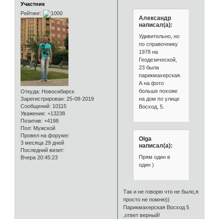
Участник
Рейтинг:
Александр
написал(а):
Удивительно, но
по справочнику
1978 на
Геодезической,
23 была
парикмахерская.
А на фото
больше похоже
Откуда:
Новосибирск
на дом по улице
Зарегистрирован
: 25-08-2019
Сообщений:
10115
Восход, 5.
Уважение:
+13238
Позитив:
+4198
Пол:
Мужской
Провел на форуме:
Olga
3 месяца 29 дней
написал(а):
Последний визит:
Прям один в
Вчера 20:45:23
один )
Так и не говорю что не было,я
просто не помню))
Парикмахерская Восход 5
,ответ верный!