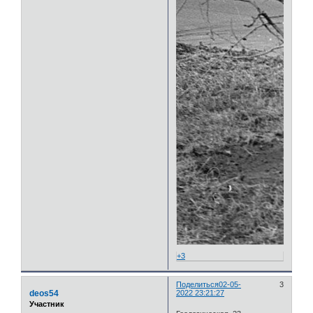
+3
Поделиться
02-05-
3
deos54
2022 23:21:27
Участник