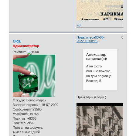
+3
Поделиться
03-05-
8
Olga
2022 16:08:15
Администратор
Рейтинг:
Александр
написал(а):
А на фото
больше похоже
на дом по улице
Восход, 5.
Прям один в один )
Откуда:
Новосибирск
Зарегистрирован
: 19-07-2009
Сообщений:
23565
Уважение:
+9768
Позитив:
+9358
Пол:
Женский
Провел на форуме:
4 месяца 29 дней