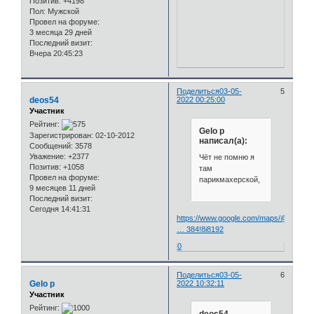
Позитив:
+4198
Пол:
Мужской
Провел на форуме:
3 месяца 29 дней
Последний визит:
Вчера 20:45:23
Поделиться
03-05-
5
deos54
2022 00:25:00
Участник
Рейтинг:
Gelo p
Зарегистрирован
: 02-10-2012
написал(а):
Сообщений:
3578
Уважение:
+2377
Чёт не помню я
Позитив:
+1058
там
Провел на форуме:
парикмахерской,
9 месяцев 11 дней
Последний визит:
Сегодня 14:41:31
https://www.google.com/maps/@54.986
… 384!8i8192
0
Поделиться
03-05-
6
Gelo p
2022 10:32:11
Участник
Рейтинг: