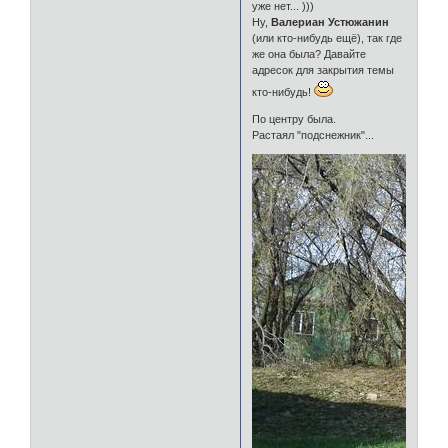
уже нет... )))
Ну,
Валериан Устюжанин
(или кто-нибудь ещё), так где
же она была? Давайте
адресок для закрытия темы
кто-нибудь!
По центру была.
Растаял "подснежник"...