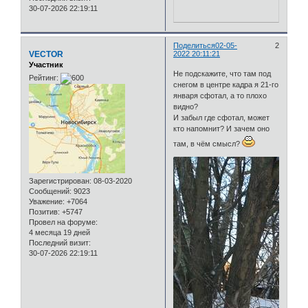
30-07-2026 22:19:11
Поделиться
02-05-
2
VECTOR
2022 20:11:21
Участник
Не подскажите, что там под
Рейтинг:
снегом в центре кадра я 21-го
января сфотал, а то плохо
видно?
И забыл где сфотал, может
кто напомнит? И зачем оно
там, в чём смысл?
Зарегистрирован
: 08-03-2020
Сообщений:
9023
Уважение:
+7064
Позитив:
+5747
Провел на форуме:
4 месяца 19 дней
Последний визит:
30-07-2026 22:19:11