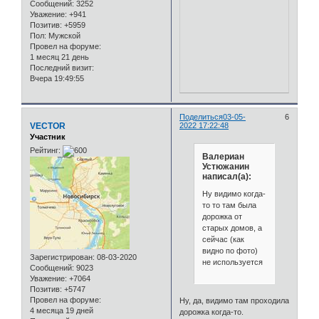
Сообщений:
3252
Уважение:
+941
Позитив:
+5959
Пол:
Мужской
Провел на форуме:
1 месяц 21 день
Последний визит:
Вчера 19:49:55
Поделиться
03-05-
6
VECTOR
2022 17:22:48
Участник
Рейтинг:
Валериан
Устюжанин
написал(а):
Ну видимо когда-
то то там была
дорожка от
старых домов, а
сейчас (как
видно по фото)
Зарегистрирован
: 08-03-2020
не используется
Сообщений:
9023
Уважение:
+7064
Позитив:
+5747
Провел на форуме:
Ну, да, видимо там проходила
4 месяца 19 дней
дорожка когда-то.