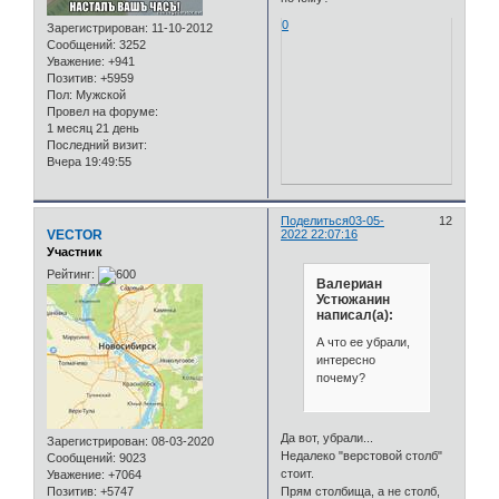
0
Зарегистрирован
: 11-10-2012
Сообщений:
3252
Уважение:
+941
Позитив:
+5959
Пол:
Мужской
Провел на форуме:
1 месяц 21 день
Последний визит:
Вчера 19:49:55
Поделиться
03-05-
12
VECTOR
2022 22:07:16
Участник
Рейтинг:
Валериан
Устюжанин
написал(а):
А что ее убрали,
интересно
почему?
Да вот, убрали...
Зарегистрирован
: 08-03-2020
Недалеко "верстовой столб"
Сообщений:
9023
стоит.
Уважение:
+7064
Позитив:
+5747
Прям столбища, а не столб,