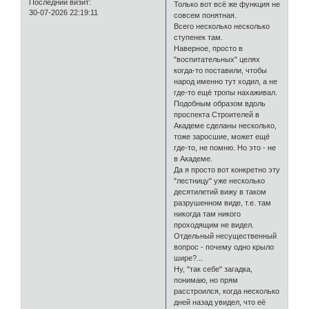
Последний визит:
Только вот всё же функция не
30-07-2026 22:19:11
совсем понятная.
Всего несколько несколько
ступенек там.
Наверное, просто в
"воспитательных" целях
когда-то поставили, чтобы
народ именно тут ходил, а не
где-то ещё тропы нахаживал.
Подобным образом вдоль
проспекта Строителей в
Академе сделаны несколько,
тоже заросшие, может ещё
где-то, не помню. Но это - не
в Академе.
Да я просто вот конкретно эту
"лестницу" уже несколько
десятилетий вижу в таком
разрушенном виде, т.е. там
никогда там никого
проходящим не видел.
Отдельный несущественный
вопрос - почему одно крыло
шире?...
Ну, "так себе" загадка,
понимаю, но прям
расстроился, когда несколько
дней назад увидел, что её