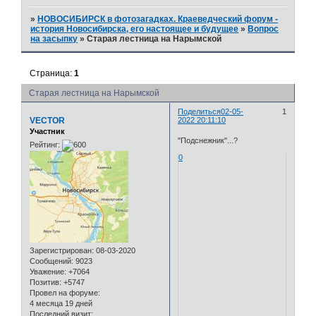
»
НОВОСИБИРСК в фотозагадках. Краеведческий форум -
история Новосибирска, его настоящее и будущее
»
Вопрос
на засыпку
»
Старая лестница на Нарымской
Страница:
1
Старая лестница на Нарымской
Поделиться
02-05-
1
VECTOR
2022 20:11:10
Участник
"Подснежник"...?
Рейтинг:
0
Зарегистрирован
: 08-03-2020
Сообщений:
9023
Уважение:
+7064
Позитив:
+5747
Провел на форуме:
4 месяца 19 дней
Последний визит: