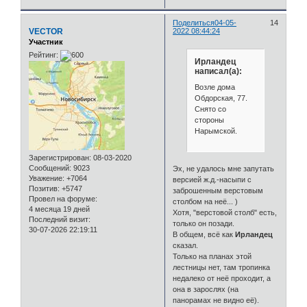
Поделиться
04-05-
14
VECTOR
2022 08:44:24
Участник
Рейтинг:
Ирландец
написал(а):
Возле дома
Обдорская, 77.
Снято со
стороны
Нарымской.
Зарегистрирован
: 08-03-2020
Сообщений:
9023
Эх, не удалось мне запутать
Уважение:
+7064
версией ж.д.-насыпи с
Позитив:
+5747
заброшенным верстовым
Провел на форуме:
столбом на неё... )
4 месяца 19 дней
Хотя, "верстовой столб" есть,
Последний визит:
только он позади.
30-07-2026 22:19:11
В общем, всё как
Ирландец
сказал.
Только на планах этой
лестницы нет, там тропинка
недалеко от неё проходит, а
она в зарослях (на
панорамах не видно её).