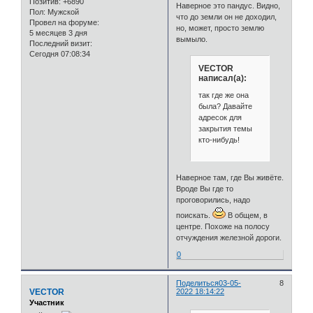
Позитив:
+6890
Наверное это пандус. Видно,
Пол:
Мужской
что до земли он не доходил,
Провел на форуме:
но, может, просто землю
5 месяцев 3 дня
вымыло.
Последний визит:
Сегодня 07:08:34
VECTOR
написал(а):
так где же она
была? Давайте
адресок для
закрытия темы
кто-нибудь!
Наверное там, где Вы живёте.
Вроде Вы где то
проговорились, надо
поискать.
В общем, в
центре. Похоже на полосу
отчуждения железной дороги.
0
Поделиться
03-05-
8
VECTOR
2022 18:14:22
Участник