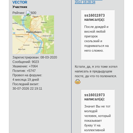
VECTOR
2022 18:28:34
Участник
Рейтинг:
ss16011973
написал(а):
После дождей и
весной любой
пригорок
скользкий и
подниматься на
него сложно.
Зарегистрирован
: 08-03-2020
Сообщений:
9023
Уважение:
+7064
Кстати, да, я это тоже хотел
Позитив:
+5747
написать в предыдущем
Провел на форуме:
посте, да что-то поленился.
4 месяца 19 дней
Последний визит:
30-07-2026 22:19:11
ss16011973
написал(а):
Значит Вы не тот
молодой
человек, который
показывает
букву V на
коллективной