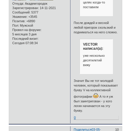
целях когда-то
Откуда:
Академгородок
поставили
Зарегистрирован
: 14-11-2021
Сообщений:
5377
Уважение:
+3545
Позитив:
+6890
После дождей и весной
Пол:
Мужской
любой пригорок скользкий и
Провел на форуме:
подниматься на него сложно.
5 месяцев 3 дня
Последний визит:
Сегодня 07:08:34
VECTOR
написал(а):
уже несколько
десятилетий
вижу
Значит Вы не тот молодой
человек, который показывает
букву V на коллективной
фотографии
А то я уж
был заинтригован - у кого
логин начинается на эту
букву.
0
Поделиться
03-05-
10