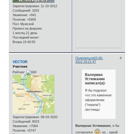
Зарегистрирован
: 11-10-2012
Сообщений:
3252
Уважение:
+941
Позитив:
+5959
Пол:
Мужской
Провел на форуме:
1 месяц 21 день
Последний визит:
Вчера 19:49:55
Поделиться
03-05-
4
VECTOR
2022 16:21:47
Участник
Рейтинг:
Валериан
Устюжанин
написал(а):
Я бы подумал
что это каменное
оформление
("перила")
лестницы
Зарегистрирован
: 08-03-2020
Сообщений:
9023
Валериан Устюжанин
, я бы
Уважение:
+7064
Позитив:
+5747
согласился
, но... какой