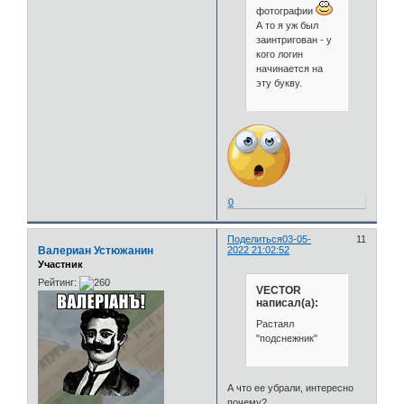
фотографии
А то я уж был
заинтригован - у
кого логин
начинается на
эту букву.
0
Поделиться
03-05-
11
Валериан Устюжанин
2022 21:02:52
Участник
Рейтинг:
VECTOR
написал(а):
Растаял
"подснежник"
А что ее убрали, интересно
почему?