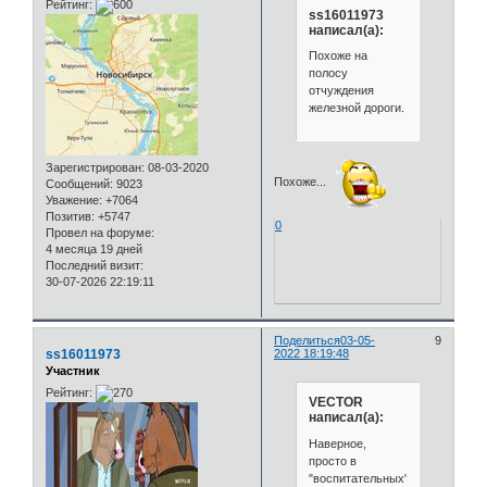
Рейтинг:
ss16011973
написал(а):
Похоже на
полосу
отчуждения
железной дороги.
Зарегистрирован
: 08-03-2020
Похоже...
Сообщений:
9023
Уважение:
+7064
Позитив:
+5747
0
Провел на форуме:
4 месяца 19 дней
Последний визит:
30-07-2026 22:19:11
Поделиться
03-05-
9
ss16011973
2022 18:19:48
Участник
Рейтинг:
VECTOR
написал(а):
Наверное,
просто в
"воспитательных"