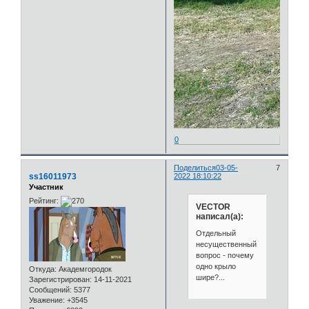
0
Поделиться
03-05-
7
ss16011973
2022 18:10:22
Участник
Рейтинг:
VECTOR
написал(а):
Отдельный
несущественный
вопрос - почему
одно крыло
Откуда:
Академгородок
шире?...
Зарегистрирован
: 14-11-2021
Сообщений:
5377
Уважение:
+3545