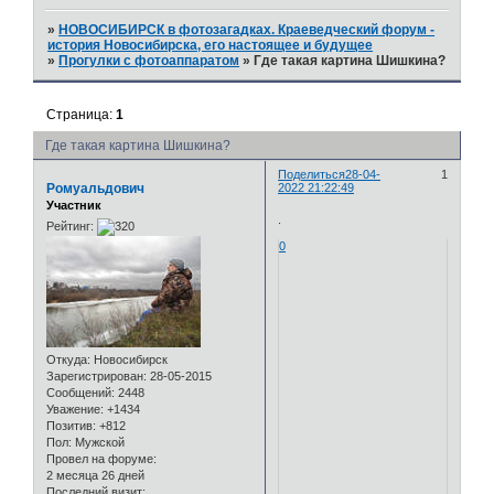
»
НОВОСИБИРСК в фотозагадках. Краеведческий форум -
история Новосибирска, его настоящее и будущее
»
Прогулки с фотоаппаратом
»
Где такая картина Шишкина?
Страница:
1
Где такая картина Шишкина?
Поделиться
28-04-
1
Ромуальдович
2022 21:22:49
Участник
.
Рейтинг:
0
Откуда:
Новосибирск
Зарегистрирован
: 28-05-2015
Сообщений:
2448
Уважение:
+1434
Позитив:
+812
Пол:
Мужской
Провел на форуме:
2 месяца 26 дней
Последний визит: