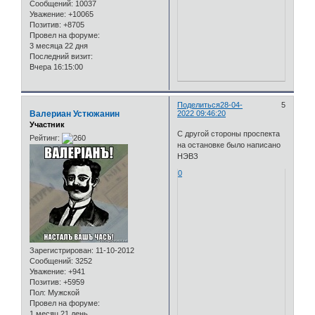
Сообщений:
10037
Уважение:
+10065
Позитив:
+8705
Провел на форуме:
3 месяца 22 дня
Последний визит:
Вчера 16:15:00
Поделиться
28-04-
5
Валериан Устюжанин
2022 09:46:20
Участник
С другой стороны проспекта
Рейтинг:
на остановке было написано
НЭВЗ
0
Зарегистрирован
: 11-10-2012
Сообщений:
3252
Уважение:
+941
Позитив:
+5959
Пол:
Мужской
Провел на форуме:
1 месяц 21 день