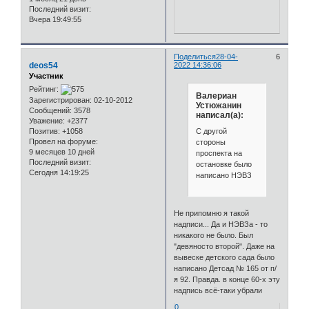
Последний визит:
Вчера 19:49:55
Поделиться
28-04-
6
deos54
2022 14:36:06
Участник
Рейтинг:
Валериан
Зарегистрирован
: 02-10-2012
Устюжанин
Сообщений:
3578
написал(а):
Уважение:
+2377
С другой
Позитив:
+1058
Провел на форуме:
стороны
9 месяцев 10 дней
проспекта на
Последний визит:
остановке было
Сегодня 14:19:25
написано НЭВЗ
Не припомню я такой
надписи... Да и НЭВЗа - то
никакого не было. Был
"девяносто второй". Даже на
вывеске детского сада было
написано Детсад № 165 от п/
я 92. Правда. в конце 60-х эту
надпись всё-таки убрали
0