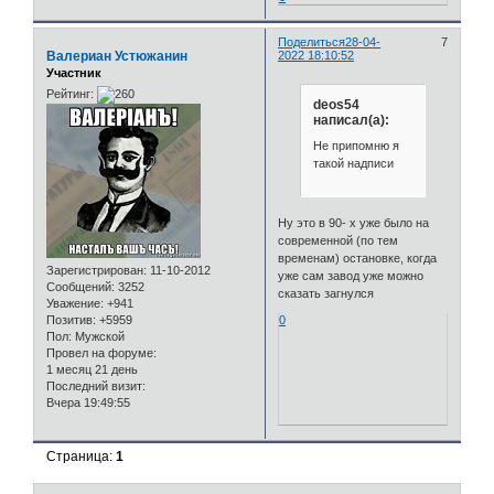
Поделиться
28-04-
7
Валериан Устюжанин
2022 18:10:52
Участник
Рейтинг:
deos54
написал(а):
Не припомню я
такой надписи
Ну это в 90- х уже было на
современной (по тем
временам) остановке, когда
Зарегистрирован
: 11-10-2012
уже сам завод уже можно
Сообщений:
3252
сказать загнулся
Уважение:
+941
Позитив:
+5959
0
Пол:
Мужской
Провел на форуме:
1 месяц 21 день
Последний визит:
Вчера 19:49:55
Страница:
1