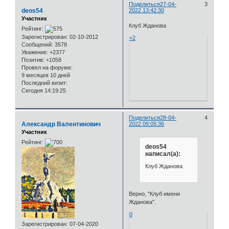
Поделиться
27-04-
3
deos54
2022 13:42:30
Участник
Клуб Жданова
Рейтинг:
Зарегистрирован
: 02-10-2012
+2
Сообщений:
3578
Уважение:
+2377
Позитив:
+1058
Провел на форуме:
9 месяцев 10 дней
Последний визит:
Сегодня 14:19:25
Поделиться
28-04-
4
Александр Валентинович
2022 09:05:36
Участник
Рейтинг:
deos54
написал(а):
Клуб Жданова
Верно, "Клуб имени
Жданова".
0
Зарегистрирован
: 07-04-2020