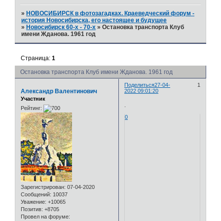
»
НОВОСИБИРСК в фотозагадках. Краеведческий форум -
история Новосибирска, его настоящее и будущее
»
Новосибирск 60-х - 70-х
»
Остановка транспорта Клуб
имени Жданова. 1961 год
Страница:
1
Остановка транспорта Клуб имени Жданова. 1961 год
Поделиться
27-04-
1
Александр Валентинович
2022 09:01:20
Участник
.
Рейтинг:
0
Зарегистрирован
: 07-04-2020
Сообщений:
10037
Уважение:
+10065
Позитив:
+8705
Провел на форуме: