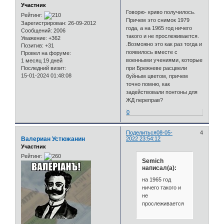
Участник
Говорю- криво получилось.
Рейтинг:
Причем это снимок 1979
Зарегистрирован
: 26-09-2012
года, а на 1965 год ничего
Сообщений:
2006
такого и не прослеживается.
Уважение:
+362
.Возможно это как раз тогда и
Позитив:
+31
появилось вместе с
Провел на форуме:
военными учениями, которые
1 месяц 19 дней
Последний визит:
при Брежневе расцвели
15-01-2024 01:48:08
буйным цветом, причем
точно помню, как
задействовали понтоны для
ЖД переправ?
0
Поделиться
08-05-
4
Валериан Устюжанин
2022 23:54:12
Участник
Рейтинг:
Semich
написал(а):
на 1965 год
ничего такого и
не
прослеживается