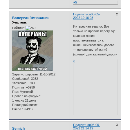
+5
Поделиться
08-05-
2
Валериан Устюжанин
2022 19:16:08
Участник
Интересная версия. Вот
Рейтинг:
только на правом берегу где
красная линия
подстыковывается к
нынешней железной дороге
— сильно крутой изгиб
(кривая) для железной дороги
0
Зарегистрирован
: 11-10-2012
Сообщений:
3252
Уважение:
+941
Позитив:
+5959
Пол:
Мужской
Провел на форуме:
1 месяц 21 день
Последний визит:
Вчера 19:49:55
Поделиться
08-05-
3
Semich
2022 21:14:19