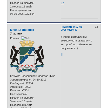
Провел на форуме:
+2
2 месяца 12 дней
Последний визит:
04-05-2026 12:23:54
Поделиться
17-01-
13
Михаил Цененко
2025 03:30:39
Участник
У Администрации нет
Рейтинг:
возможности связаться с
автором? по фб никак не
получается.. (
0
Откуда:
Новосибирск. Золотая Нива
Зарегистрирован
: 24-10-2017
Сообщений:
11364
Уважение:
+2903
Позитив:
+7131
Пол:
Мужской
Провел на форуме:
3 месяца 10 дней
Последний визит: