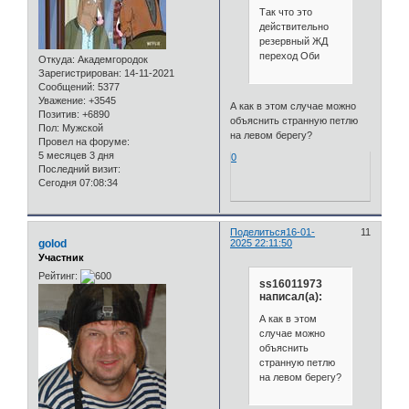
Так что это
действительно
резервный ЖД
переход Оби
Откуда:
Академгородок
Зарегистрирован
: 14-11-2021
Сообщений:
5377
Уважение:
+3545
А как в этом случае можно
Позитив:
+6890
объяснить странную петлю
Пол:
Мужской
на левом берегу?
Провел на форуме:
5 месяцев 3 дня
0
Последний визит:
Сегодня 07:08:34
Поделиться
16-01-
11
golod
2025 22:11:50
Участник
Рейтинг:
ss16011973
написал(а):
А как в этом
случае можно
объяснить
странную петлю
на левом берегу?