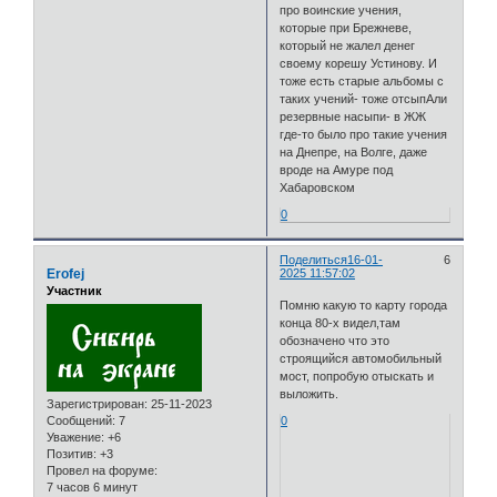
про воинские учения,
которые при Брежневе,
который не жалел денег
своему корешу Устинову. И
тоже есть старые альбомы с
таких учений- тоже отсыпАли
резервные насыпи- в ЖЖ
где-то было про такие учения
на Днепре, на Волге, даже
вроде на Амуре под
Хабаровском
0
Поделиться
16-01-
6
Erofej
2025 11:57:02
Участник
Помню какую то карту города
конца 80-х видел,там
обозначено что это
строящийся автомобильный
мост, попробую отыскать и
выложить.
Зарегистрирован
: 25-11-2023
Сообщений:
7
0
Уважение:
+6
Позитив:
+3
Провел на форуме:
7 часов 6 минут