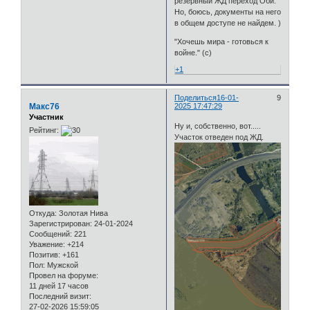
резервный ЖД переход Оби.
Но, боюсь, документы на него
в общем доступе не найдем. )
"Хочешь мира - готовься к
войне." (с)
+1
Поделиться
16-01-
9
Макс76
2025 17:47:29
Участник
Ну и, собственно, вот.....
Рейтинг:
Участок отведен под ЖД.
Откуда:
Золотая Нива
Зарегистрирован
: 24-01-2024
Сообщений:
221
Уважение:
+214
Позитив:
+161
Пол:
Мужской
Провел на форуме:
11 дней 17 часов
Последний визит:
27-02-2026 15:59:05