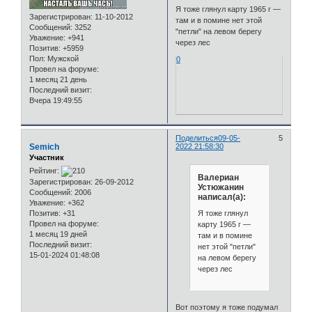
Я тоже глянул карту 1965 г —
Зарегистрирован
: 11-10-2012
там и в помине нет этой
Сообщений:
3252
"петли" на левом берегу
Уважение:
+941
через лес
Позитив:
+5959
Пол:
Мужской
0
Провел на форуме:
1 месяц 21 день
Последний визит:
Вчера 19:49:55
Поделиться
09-05-
5
Semich
2022 21:58:30
Участник
Рейтинг:
Валериан
Зарегистрирован
: 26-09-2012
Устюжанин
Сообщений:
2006
написал(а):
Уважение:
+362
Я тоже глянул
Позитив:
+31
Провел на форуме:
карту 1965 г —
1 месяц 19 дней
там и в помине
Последний визит:
нет этой "петли"
15-01-2024 01:48:08
на левом берегу
через лес
Вот поэтому я тоже подумал