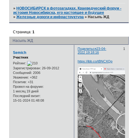
»
НОВОСИБИРСК в фотозагадках. Краеведческий форум -
история Новосибирска, его настоящее и будущее
»
Железные дороги и инфраструктура
»
Насыпь ЖД
Страница:
1
Насыпь ЖД
Поделиться
23-04-
1
Semich
2022 19:18:16
Участник
https://ibb.co/tBNCXQp
Рейтинг:
Зарегистрирован
: 26-09-2012
Сообщений:
2006
Уважение:
+362
Позитив:
+31
Провел на форуме:
1 месяц 19 дней
Последний визит:
15-01-2024 01:48:08