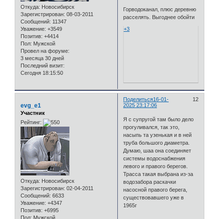
Откуда:
Новосибирск
Горводоканал, плюс деревню
Зарегистрирован
: 08-03-2011
расселять. Выгоднее обойти
Сообщений:
11347
Уважение:
+3549
+3
Позитив:
+4414
Пол:
Мужской
Провел на форуме:
3 месяца 30 дней
Последний визит:
Сегодня 18:15:50
Поделиться
16-01-
12
evg_e1
2025 23:17:06
Участник
Я с супругой там было дело
Рейтинг:
прогуливался, так это,
насыпь та узенькая и в ней
труба большого диаметра.
Думаю, шаа она соединяет
системы водоснабжения
левого и правого берегов.
Трасса такая выбрана из-за
Откуда:
Новосибирск
водозабора раскачки
Зарегистрирован
: 02-04-2011
насосной правого берега,
Сообщений:
6633
существовавшего уже в
Уважение:
+4347
1965г
Позитив:
+6995
Пол:
Мужской