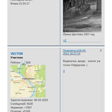
Вчера 21:54:17
Ирина Щеглова 1957 год.
+2
Поделиться
18-04-
3
VECTOR
2022 16:27:14
Участник
Водокачка, вроде - значит уж
Рейтинг:
точно Обдорская. )
0
Зарегистрирован
: 08-03-2020
Сообщений:
9028
Уважение:
+7067
Позитив:
+5749