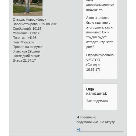
дореволюционную
водокачку.
А вот это фото
Откуда:
Новосибирск
было сделано с
Зарегистрирован
: 25-08-2019
этого дома, как я
Сообщений:
10115
понимаю: Ох и
Уважение:
+13238
трудно будет
Позитив:
+4198
отгадать где этот
Пол:
Мужской
дом?
Провел на форуме:
3 месяца 29 дней
Отредактировано
Последний визит:
VECTOR
Вчера 21:54:17
(Сегодня
16:56:17)
Olga
написал(а):
Так подумала.
И правильно
подумали,именно оттуда!
+1