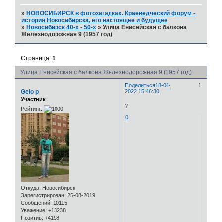
»
НОВОСИБИРСК в фотозагадках. Краеведческий форум -
история Новосибирска, его настоящее и будущее
»
Новосибирск 40-х - 50-х
»
Улица Енисейская с балкона
Железнодорожная 9 (1957 год)
Страница:
1
Улица Енисейская с балкона Железнодорожная 9 (1957 год)
Поделиться
18-04-
1
Gelo p
2022 15:46:30
Участник
?
Рейтинг:
0
Откуда:
Новосибирск
Зарегистрирован
: 25-08-2019
Сообщений:
10115
Уважение:
+13238
Позитив:
+4198