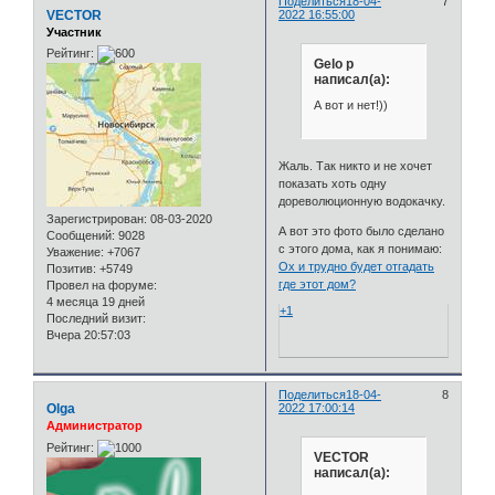
Поделиться
18-04-
7
VECTOR
2022 16:55:00
Участник
Рейтинг:
Gelo p
написал(а):
А вот и нет!))
Жаль. Так никто и не хочет
показать хоть одну
дореволюционную водокачку.
Зарегистрирован
: 08-03-2020
А вот это фото было сделано
Сообщений:
9028
с этого дома, как я понимаю:
Уважение:
+7067
Ох и трудно будет отгадать
Позитив:
+5749
где этот дом?
Провел на форуме:
4 месяца 19 дней
+1
Последний визит:
Вчера 20:57:03
Поделиться
18-04-
8
Olga
2022 17:00:14
Администратор
Рейтинг:
VECTOR
написал(а):