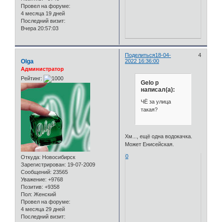
Провел на форуме:
4 месяца 19 дней
Последний визит:
Вчера 20:57:03
Поделиться
18-04-
4
Olga
2022 16:36:00
Администратор
Рейтинг:
Gelo p
написал(а):
ЧЁ за улица
такая?
Хм..., ещё одна водокачка.
Может Енисейская.
0
Откуда:
Новосибирск
Зарегистрирован
: 19-07-2009
Сообщений:
23565
Уважение:
+9768
Позитив:
+9358
Пол:
Женский
Провел на форуме:
4 месяца 29 дней
Последний визит: