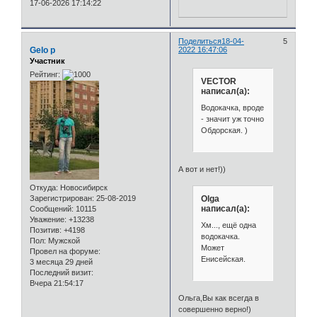
17-06-2026 17:14:22
Поделиться
18-04-
5
Gelo p
2022 16:47:06
Участник
Рейтинг:
VECTOR
написал(а):
Водокачка, вроде
- значит уж точно
Обдорская. )
А вот и нет!))
Откуда:
Новосибирск
Olga
Зарегистрирован
: 25-08-2019
написал(а):
Сообщений:
10115
Уважение:
+13238
Хм..., ещё одна
Позитив:
+4198
водокачка.
Пол:
Мужской
Может
Провел на форуме:
Енисейская.
3 месяца 29 дней
Последний визит:
Вчера 21:54:17
Ольга,Вы как всегда в
совершенно верно!)