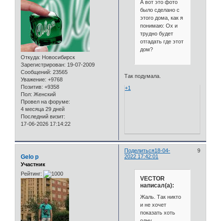
А вот это фото
было сделано с
этого дома, как я
понимаю: Ох и
трудно будет
отгадать где этот
дом?
Откуда:
Новосибирск
Зарегистрирован
: 19-07-2009
Сообщений:
23565
Так подумала.
Уважение:
+9768
Позитив:
+9358
+1
Пол:
Женский
Провел на форуме:
4 месяца 29 дней
Последний визит:
17-06-2026 17:14:22
Поделиться
18-04-
9
Gelo p
2022 17:42:01
Участник
Рейтинг:
VECTOR
написал(а):
Жаль. Так никто
и не хочет
показать хоть
одну