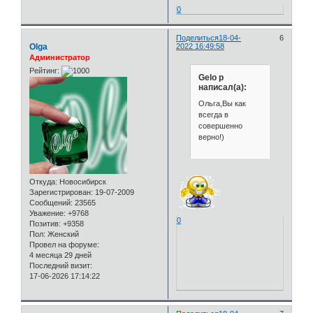
0
Поделиться
18-04-
6
Olga
2022 16:49:58
Администратор
Рейтинг:
Gelo p
написал(а):
Ольга,Вы как
всегда в
совершенно
верно!)
Откуда:
Новосибирск
Зарегистрирован
: 19-07-2009
Сообщений:
23565
Уважение:
+9768
0
Позитив:
+9358
Пол:
Женский
Провел на форуме:
4 месяца 29 дней
Последний визит:
17-06-2026 17:14:22