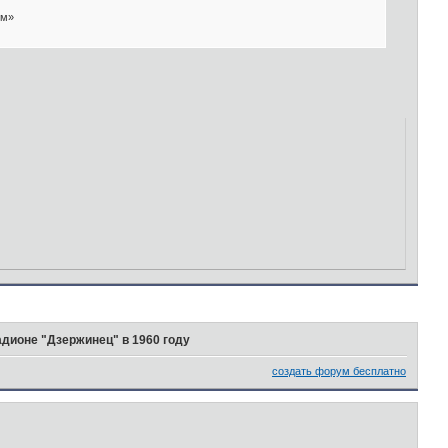
ем»
адионе "Дзержинец" в 1960 году
создать форум бесплатно