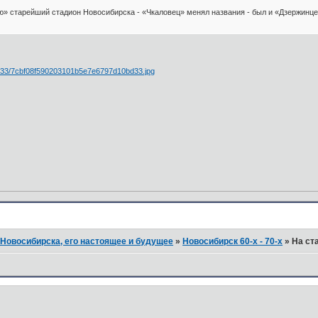
ю» старейший стадион Новосибирска - «Чкаловец» менял названия - был и «Дзержинц
Новосибирска, его настоящее и будущее
»
Новосибирск 60-х - 70-х
»
На ст