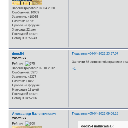
Зарегистрирован
: 07-04-2020
Сообщений:
10039
Уважение:
+10065
Позитив:
+8705
Провел на форуме:
3 месяца 22 дня
Последний визит:
Сегодня 09:56:43
deos54
Поделиться
04-04-2022 23:37:07
Участник
За почти 65-летнюю «биографию» ста
Рейтинг:
Зарегистрирован
: 02-10-2012
+1
Сообщений:
3578
Уважение:
+2377
Позитив:
+1058
Провел на форуме:
9 месяцев 11 дней
Последний визит:
Сегодня 04:52:06
Александр Валентинович
Поделиться
05-04-2022 09:06:18
Участник
Рейтинг:
deos54 написал(а):