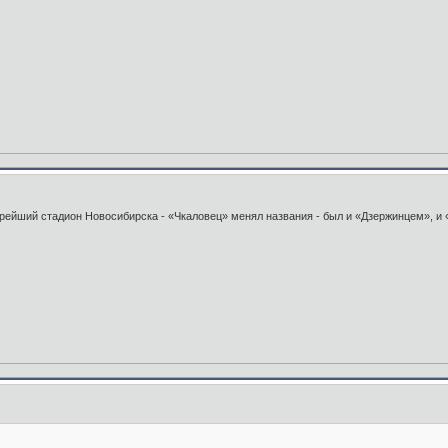
рейший стадион Новосибирска - «Чкаловец» менял названия - был и «Дзержинцем», и