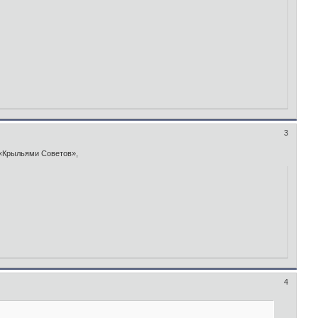
3
 «Крыльями Советов»,
4