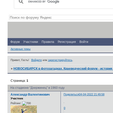
Форум
Участники
Правила
Регистрация
Войти
Активные темы
Привет, Гость!
Войдите
или
зарегистрируйтесь
.
»
НОВОСИБИРСК в фотозагадках. Краеведческий форум - история 
Страница:
1
На стадионе "Дзержинец" в 1960 году
Александр Валентинович
Поделиться
04-04-2022 21:49:58
Участник
.
Рейтинг:
0