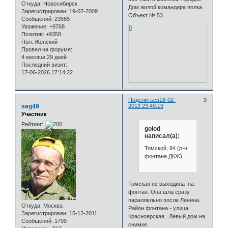
Откуда:
Новосибирск
Дом жилой командира полка.
Зарегистрирован
: 19-07-2009
Объект № 53.
Сообщений:
23565
Уважение:
+9768
0
Позитив:
+9358
Пол:
Женский
Провел на форуме:
4 месяца 29 дней
Последний визит:
17-06-2026 17:14:22
Поделиться
18-02-
9
seg49
2013 23:49:19
Участник
Рейтинг:
golod
написал(а):
Томской, 94 (р-н
фонтана ДКЖ)
Томская не выходила на
фонтан. Она шла сразу
параллельно после Ленина.
Откуда:
Москва
Район фонтана - улица
Зарегистрирован
: 15-12-2011
Красноярская. Левый дом на
Сообщений:
1799
снимке.