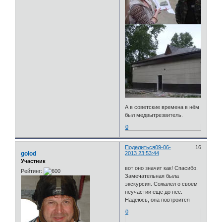
А в советские времена в нём
был медвытрезвитель.
0
Поделиться
09-06-
16
golod
2013 23:53:44
Участник
вот оно значит как! Спасибо.
Рейтинг:
Замечательная была
экскурсия. Сожалел о своем
неучастии еще до нее.
Надеюсь, она повтроится
0