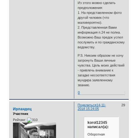
Из этого можно сделать
предположения:
1. На представленном фото
другой человек (что
маловероятно).
2. Представленная Вами
информация п.24 не полна.
Возможно Ваш предок успел
послужить и по гражданскому
ведомству.
P.S. Никоим образом не хочу
затронуть Ваши личные
чувства. Цель моих действий
- привлечь внимание к
загадке несоответствия
мундира заявленному
званию.
0
Поделиться
14-11-
29
Ирландец
2018 15:24:05
Участник
Рейтинг:
korol12345
написал(а):
Оборотная