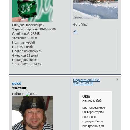
Фото Vlad
Откуда:
Новосибирск
Зарегистрирован
: 19-07-2009
+1
Сообщений:
23565
Уважение:
+9768
Позитив:
+9358
Пол:
Женский
Провел на форуме:
4 месяца 29 дней
Последний визит:
17-06-2026 17:14:22
Поделиться
18-02-
7
golod
2013 23:03:28
Участник
Рейтинг:
Olga
написал(а):
расположенное
на территории
военного
городка, было
построено для