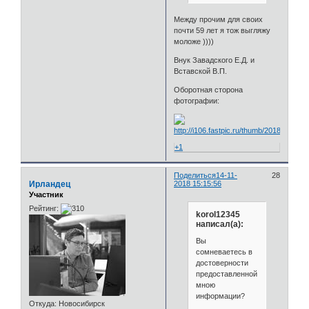
Между прочим для своих
почти 59 лет я тож выгляжу
моложе ))))
Внук Завадского Е.Д. и
Вставской В.П.
Оборотная сторона
фотографии:
+1
Поделиться
14-11-
28
Ирландец
2018 15:15:56
Участник
Рейтинг:
korol12345
написал(а):
Вы
сомневаетесь в
достоверности
предоставленной
мною
информации?
Откуда:
Новосибирск