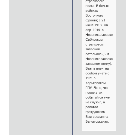
стрелкового
полка. В белых
войсках
Восточного
фронта; с 21
июня 1918, на
апр. 1919 в
Новониколаевском
Сибирском
стрелковом
запасном
батальоне (5-м
Новониколаевском
запасном полку).
Взят в плен, на
особом учете с
1921 в
Харьковском
ГПУ. Ясно, что
после этих
событий он уже
не служил, а
работал
гражданским.
Был сослан на
Беломорканал.