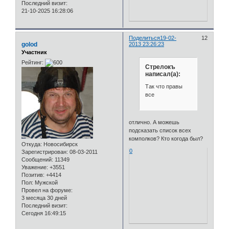
Последний визит:
21-10-2025 16:28:06
Поделиться
19-02-
12
golod
2013 23:26:23
Участник
Рейтинг:
Стрелокъ
написал(а):
Так что правы
все
отлично. А можешь
подсказать список всех
комполков? Кто когода был?
Откуда:
Новосибирск
0
Зарегистрирован
: 08-03-2011
Сообщений:
11349
Уважение:
+3551
Позитив:
+4414
Пол:
Мужской
Провел на форуме:
3 месяца 30 дней
Последний визит:
Сегодня 16:49:15