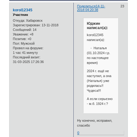
Поделиться
14-11-
23
korol12345
2018 04:20:38
Участник
Откуда:
Хабаровск
Юджин
Зарегистрирован
: 13-11-2018
написал(а):
Сообщений:
14
Уважение:
+8
korol12345
Позитив:
+0
написал(а):
Пол:
Мужской
- Наталья
Провел на форуме:
1 час 41 минуту
(01.10.2024 г.р.
Последний визит:
по настоящее
31-03-2025 17:26:36
время)
2024 г. ещё не
наступил, а она
(Наталья) уже
родилась!!
Чудеса!!!
А если серьезно
- м.б. 1924 г.?
Ну конечно, исправил,
спасибо
0