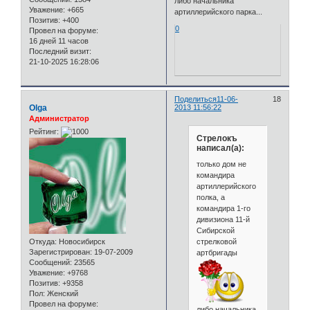
либо начальника
Уважение:
+665
артиллерийского парка...
Позитив:
+400
0
Провел на форуме:
16 дней 11 часов
Последний визит:
21-10-2025 16:28:06
Поделиться
11-06-
18
Olga
2013 11:56:22
Администратор
Рейтинг:
Стрелокъ
написал(а):
только дом не
командира
артиллерийского
полка, а
командира 1-го
дивизиона 11-й
Сибирской
стрелковой
Откуда:
Новосибирск
Зарегистрирован
: 19-07-2009
артбригады
Сообщений:
23565
Уважение:
+9768
Позитив:
+9358
Пол:
Женский
Провел на форуме:
либо начальника