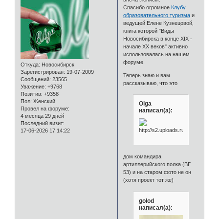
Спасибо огромное
Клубу
образовательного туризма
и
ведущей Елене Кузнецовой,
книга которой "Виды
Новосибирска в конце XIX -
начале XX веков" активно
использовалась на нашем
форуме.
Откуда:
Новосибирск
Зарегистрирован
: 19-07-2009
Теперь знаю и вам
Сообщений:
23565
рассказываю, что это
Уважение:
+9768
Позитив:
+9358
Пол:
Женский
Olga
Провел на форуме:
написал(а):
4 месяца 29 дней
Последний визит:
17-06-2026 17:14:22
дом командира
артиллерийского полка (ВГ
53) и на старом фото не он
(хотя проект тот же)
golod
написал(а):