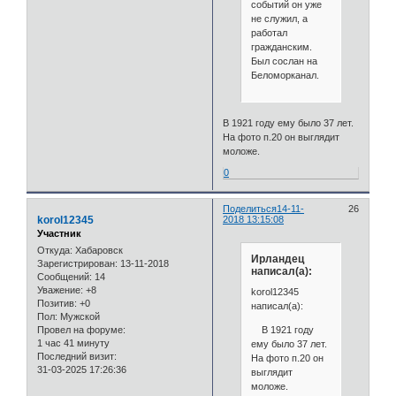
событий он уже
не служил, а
работал
гражданским.
Был сослан на
Беломорканал.
В 1921 году ему было 37 лет.
На фото п.20 он выглядит
моложе.
0
Поделиться
14-11-
26
korol12345
2018 13:15:08
Участник
Откуда:
Хабаровск
Ирландец
Зарегистрирован
: 13-11-2018
написал(а):
Сообщений:
14
Уважение:
+8
korol12345
Позитив:
+0
написал(а):
Пол:
Мужской
В 1921 году
Провел на форуме:
1 час 41 минуту
ему было 37 лет.
Последний визит:
На фото п.20 он
31-03-2025 17:26:36
выглядит
моложе.