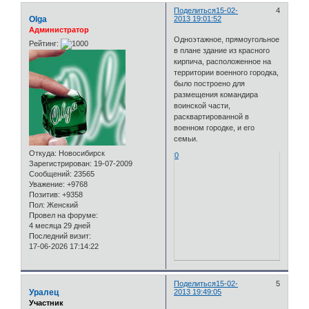
Поделиться
15-02-
4
Olga
2013 19:01:52
Администратор
Одноэтажное, прямоугольное
Рейтинг:
в плане здание из красного
кирпича, расположенное на
территории военного городка,
было построено для
размещения командира
воинской части,
расквартированной в
военном городке, и его
семьи.
Откуда:
Новосибирск
0
Зарегистрирован
: 19-07-2009
Сообщений:
23565
Уважение:
+9768
Позитив:
+9358
Пол:
Женский
Провел на форуме:
4 месяца 29 дней
Последний визит:
17-06-2026 17:14:22
Поделиться
15-02-
5
Уралец
2013 19:49:05
Участник