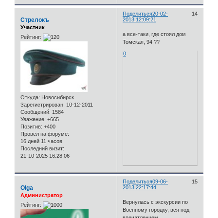
Поделиться
20-02-
14
Стрелокъ
2013 12:09:21
Участник
а все-таки, где стоял дом
Рейтинг:
Томская, 94 ??
0
Откуда:
Новосибирск
Зарегистрирован
: 10-12-2011
Сообщений:
1584
Уважение:
+665
Позитив:
+400
Провел на форуме:
16 дней 11 часов
Последний визит:
21-10-2025 16:28:06
Поделиться
09-06-
15
Olga
2013 22:17:44
Администратор
Вернулась с экскурсии по
Рейтинг:
Военному городку, вся под
впечатлением.