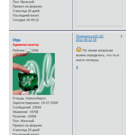
Пол:
Мужской
Провел на форуме:
3 месяца 30 дней
Последний визит:
Сегодня 16:49:15
Поделиться
15-10-
2
Olga
2011 00:12:16
Администратор
Рейтинг:
По твоим вопросам
можно определить, что ты в
инете читаешь.
0
Откуда:
Новосибирск
Зарегистрирован
: 19-07-2009
Сообщений:
23565
Уважение:
+9768
Позитив:
+9358
Пол:
Женский
Провел на форуме:
4 месяца 29 дней
Последний визит: