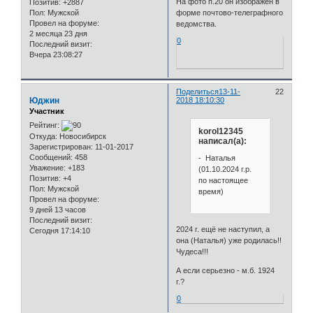
На фото п.20 он изображён в
Позитив:
+2887
Пол:
Мужской
форме почтово-телеграфного
Провел на форуме:
ведомства.
2 месяца 23 дня
0
Последний визит:
Вчера 23:08:27
Поделиться
13-11-
22
Юджин
2018 18:10:30
Участник
Рейтинг:
korol12345
Откуда:
Новосибирск
написал(а):
Зарегистрирован
: 11-01-2017
Сообщений:
458
- Наталья
Уважение:
+183
(01.10.2024 г.р.
Позитив:
+4
по настоящее
Пол:
Мужской
время)
Провел на форуме:
9 дней 13 часов
Последний визит:
2024 г. ещё не наступил, а
Сегодня 17:14:10
она (Наталья) уже родилась!!
Чудеса!!!
А если серьезно - м.б. 1924
г.?
0