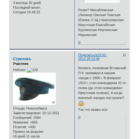
3 месяца 30 дней
Последний визит:
Разве? Михайловская
Сегодня 16:49:15
(Ленина)-Омская-Томская
(Ежова, С-Щ.)-Красноярская-
Иркутская-Енисейская-
Бурлинская-Нерчинская-
Нарымская
0
Поделиться
19-02-
11
Стрелокъ
2013 20:14:46
Участник
Коллеги, полковник Вставский
Рейтинг:
П.К. проживал в нашем
городе с 1906 г. В феврале
1910 г. стал командиром 41-го
полка (до этого командовал
Иркутским полком). А когда
военный городок построили?
Откуда:
Новосибирск
Так что правы все.
Зарегистрирован
: 10-12-2011
0
Сообщений:
1584
Уважение:
+665
Позитив:
+400
Провел на форуме:
16 дней 11 часов