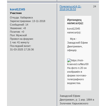
Поделиться
14-11-
24
korol12345
2018 04:26:53
Участник
Откуда:
Хабаровск
Ирландец
Зарегистрирован
: 13-11-2018
написал(а):
Сообщений:
14
Уважение:
+8
korol12345
Позитив:
+0
написал(а):
Пол:
Мужской
Муж -
Провел на форуме:
1 час 41 минуту
Завадский Ефим
Последний визит:
Дмитриевич,
31-03-2025 17:26:36
офицер.
На фото п.20 он
изображён в
форме почтово-
телеграфного
ведомства.
Завадский Ефим
Дмитриевич, р. 1 апр. 1884 в
Золочеве Харьковского