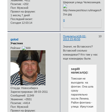
Уважение:
+812
Широкая улица Челюскинцев.
Позитив:
+202
Пол:
Мужской
Провел на форуме:
1 месяц 7 дней
Последний визит:
0
Сегодня 12:03:14
Поделиться
18-02-
10
golod
2013 23:49:55
Участник
Значит, не Вставского?
Рейтинг:
Вставский сколько
командовал? Кто там у нас
еще командиры были.
seg49
написал(а):
Томская не
выходила на
фонтан. Она шла
Откуда:
Новосибирск
сразу
Зарегистрирован
: 08-03-2011
параллельно
Сообщений:
11349
после Ленина.
Уважение:
+3551
Район фонтана -
Позитив:
+4414
улица Иркутская
Пол:
Мужской
Провел на форуме: