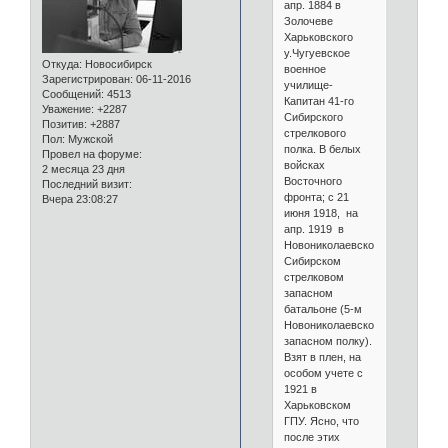
апр. 1884 в
Золочеве
Харьковского
у.Чугуевское
Откуда:
Новосибирск
военное
Зарегистрирован
: 06-11-2016
училище-
Сообщений:
4513
Капитан 41-го
Уважение:
+2287
Сибирского
Позитив:
+2887
стрелкового
Пол:
Мужской
полка. В белых
Провел на форуме:
войсках
2 месяца 23 дня
Восточного
Последний визит:
фронта; с 21
Вчера 23:08:27
июня 1918, на
апр. 1919 в
Новониколаевском
Сибирском
стрелковом
запасном
батальоне (5-м
Новониколаевском
запасном полку).
Взят в плен, на
особом учете с
1921 в
Харьковском
ГПУ. Ясно, что
после этих