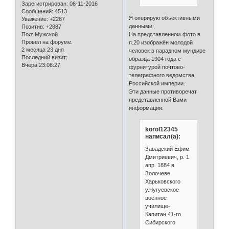
Зарегистрирован
: 06-11-2016
Сообщений:
4513
Я оперирую объективными
Уважение:
+2287
данными:
Позитив:
+2887
Пол:
Мужской
На представленном фото в
Провел на форуме:
п.20 изображён молодой
2 месяца 23 дня
человек в парадном мундире
Последний визит:
образца 1904 года с
Вчера 23:08:27
фурнитурой почтово-
телеграфного ведомства
Российской империи.
Эти данные противоречат
представленной Вами
информации:
korol12345
написал(а):
Завадский Ефим
Дмитриевич, р. 1
апр. 1884 в
Золочеве
Харьковского
у.Чугуевское
военное
училище-
Капитан 41-го
Сибирского