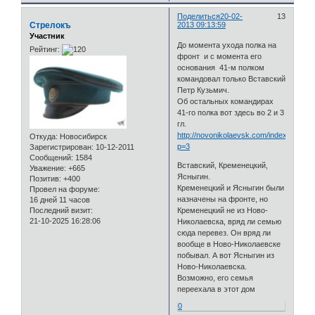
Поделиться
20-02-
13
Стрелокъ
2013 09:13:59
Участник
До момента ухода полка на
Рейтинг:
фронт и с момента его
основания 41-м полком
командовал только Вставский
Петр Кузьмич.
Об остальных командирах
41-го полка вот здесь во 2 и 3
гл.
http://novonikolaevsk.com/index.php?
Откуда:
Новосибирск
p=3
Зарегистрирован
: 10-12-2011
Сообщений:
1584
Вставский, Кременецкий,
Уважение:
+665
Ясныгин.
Позитив:
+400
Кременецкий и Ясныгин были
Провел на форуме:
назначены на фронте, но
16 дней 11 часов
Последний визит:
Кременецкий не из Ново-
21-10-2025 16:28:06
Николаевска, вряд ли семью
сюда перевез. Он вряд ли
вообще в Ново-Николаевске
побывал. А вот Ясныгин из
Ново-Николаевска.
Возможно, его семья
переехала в этот дом
0