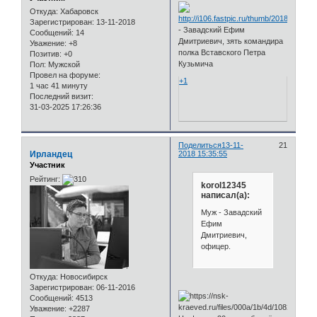
Откуда:
Хабаровск
Зарегистрирован
: 13-11-2018
- Завадский Ефим
Сообщений:
14
Дмитриевич, зять командира
Уважение:
+8
полка Вставского Петра
Позитив:
+0
Кузьмича
Пол:
Мужской
Провел на форуме:
+1
1 час 41 минуту
Последний визит:
31-03-2025 17:26:36
Поделиться
13-11-
21
Ирландец
2018 15:35:55
Участник
Рейтинг:
korol12345
написал(а):
Муж - Завадский
Ефим
Дмитриевич,
офицер.
Откуда:
Новосибирск
Зарегистрирован
: 06-11-2016
Сообщений:
4513
Уважение:
+2287