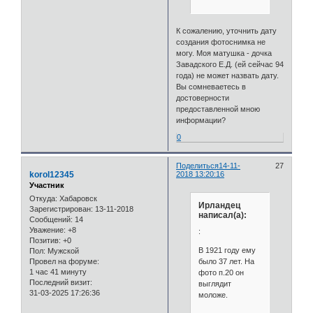
К сожалению, уточнить дату
создания фотоснимка не
могу. Моя матушка - дочка
Завадского Е.Д. (ей сейчас 94
года) не может назвать дату.
Вы сомневаетесь в
достоверности
предоставленной мною
информации?
0
Поделиться
14-11-
27
korol12345
2018 13:20:16
Участник
Откуда:
Хабаровск
Ирландец
Зарегистрирован
: 13-11-2018
написал(а):
Сообщений:
14
Уважение:
+8
:
Позитив:
+0
В 1921 году ему
Пол:
Мужской
было 37 лет. На
Провел на форуме:
1 час 41 минуту
фото п.20 он
Последний визит:
выглядит
31-03-2025 17:26:36
моложе.