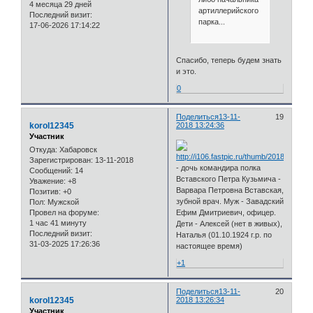
4 месяца 29 дней
артиллерийского
Последний визит:
парка...
17-06-2026 17:14:22
Спасибо, теперь будем знать
и это.
0
Поделиться
13-11-
19
korol12345
2018 13:24:36
Участник
Откуда:
Хабаровск
Зарегистрирован
: 13-11-2018
- дочь командира полка
Сообщений:
14
Вставского Петра Кузьмича -
Уважение:
+8
Варвара Петровна Вставская,
Позитив:
+0
зубной врач. Муж - Завадский
Пол:
Мужской
Провел на форуме:
Ефим Дмитриевич, офицер.
1 час 41 минуту
Дети - Алексей (нет в живых),
Последний визит:
Наталья (01.10.1924 г.р. по
31-03-2025 17:26:36
настоящее время)
+1
Поделиться
13-11-
20
korol12345
2018 13:26:34
Участник