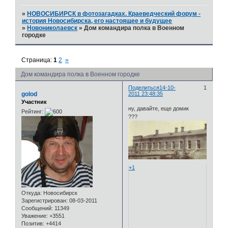
»
НОВОСИБИРСК в фотозагадках. Краеведческий форум -
история Новосибирска, его настоящее и будущее
»
Новониколаевск
»
Дом командира полка в Военном
городке
Страница:
1
2
»
Дом командира полка в Военном городке
Поделиться
14-10-
1
golod
2011 23:48:35
Участник
ну, давайте, еще домик
Рейтинг:
???
+1
Откуда:
Новосибирск
Зарегистрирован
: 08-03-2011
Сообщений:
11349
Уважение:
+3551
Позитив:
+4414