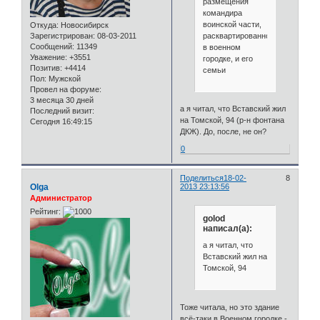
размещения
командира
воинской части,
Откуда:
Новосибирск
расквартированной
Зарегистрирован
: 08-03-2011
Сообщений:
11349
в военном
Уважение:
+3551
городке, и его
Позитив:
+4414
семьи
Пол:
Мужской
Провел на форуме:
3 месяца 30 дней
а я читал, что Вставский жил
Последний визит:
на Томской, 94 (р-н фонтана
Сегодня 16:49:15
ДКЖ). До, после, не он?
0
Поделиться
18-02-
8
Olga
2013 23:13:56
Администратор
Рейтинг:
golod
написал(а):
а я читал, что
Вставский жил на
Томской, 94
Тоже читала, но это здание
всё-таки в Военном городке -