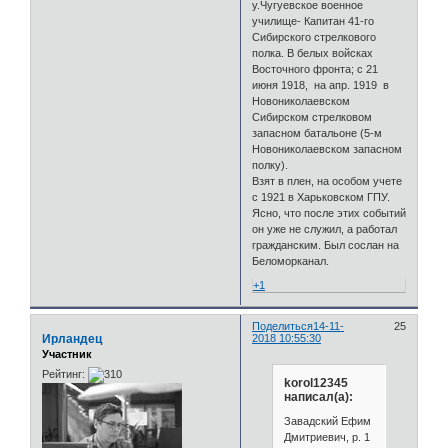
у.Чугуевское военное
училище- Капитан 41-го
Сибирского стрелкового
полка. В белых войсках
Восточного фронта; с 21
июня 1918, на апр. 1919 в
Новониколаевском
Сибирском стрелковом
запасном батальоне (5-м
Новониколаевском запасном
полку).
Взят в плен, на особом учете
с 1921 в Харьковском ГПУ.
Ясно, что после этих событий
он уже не служил, а работал
гражданским. Был сослан на
Беломорканал.
+1
Поделиться
14-11-
25
Ирландец
2018 10:55:30
Участник
Рейтинг:
korol12345
написал(а):
Завадский Ефим
Дмитриевич, р. 1