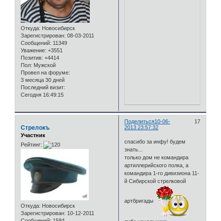
Откуда:
Новосибирск
Зарегистрирован
: 08-03-2011
Сообщений:
11349
Уважение:
+3551
Позитив:
+4414
Пол:
Мужской
Провел на форуме:
3 месяца 30 дней
Последний визит:
Сегодня 16:49:15
Поделиться
10-06-
17
Стрелокъ
2013 23:57:32
Участник
спасибо за инфу! будем
Рейтинг:
знать...
только дом не командира
артиллерийского полка, а
командира 1-го дивизиона 11-
й Сибирской стрелковой
артбригады
Откуда:
Новосибирск
Зарегистрирован
: 10-12-2011
Сообщений:
1584