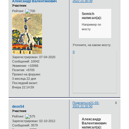
Александр Валентинович
2022 21:30:39
Участник
Рейтинг:
Semich
написал(а):
Например по
мосту
Уточните, на каком мосту.
0
Зарегистрирован
: 07-04-2020
Сообщений:
10042
Уважение:
+10066
Позитив:
+8705
Провел на форуме:
3 месяца 22 дня
Последний визит:
Вчера 22:14:59
Поделиться
21-03-
6
deos54
2022 21:32:50
Участник
Рейтинг:
Александр
Зарегистрирован
: 02-10-2012
Валентинович
Сообщений:
3579
написал(а):