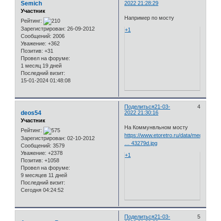
Semich
2022 21:28:29
Участник
Например по мосту
Рейтинг:
Зарегистрирован
: 26-09-2012
+1
Сообщений:
2006
Уважение:
+362
Позитив:
+31
Провел на форуме:
1 месяц 19 дней
Последний визит:
15-01-2024 01:48:08
Поделиться
21-03-
4
deos54
2022 21:30:16
Участник
На Коммунвльном мосту
Рейтинг:
https://www.etoretro.ru/data/media/1304
Зарегистрирован
: 02-10-2012
… 43279d.jpg
Сообщений:
3579
Уважение:
+2378
+1
Позитив:
+1058
Провел на форуме:
9 месяцев 11 дней
Последний визит:
Сегодня 04:24:52
Поделиться
21-03-
5