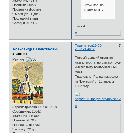
Уважение:
+2378
Уточните, на
Позитив:
+1058
Провел на форуме:
каком мосту.
9 месяцев 11 дней
Последний визит:
Сегодня 04:24:52
Пост 4
0
Поделиться
21-03-
7
Александр Валентинович
2022 21:40:33
Участник
Первый давший ответ не
Рейтинг:
назвал моста, но думаю, тоже
имел в виду Коммунальный
мост.
Правильно. Полная вырезка
из "Вечерки" от 10 апреля
1962 года:
0
Зарегистрирован
: 07-04-2020
Сообщений:
10042
Уважение:
+10066
Позитив:
+8705
Провел на форуме:
3 месяца 22 дня