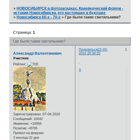
»
НОВОСИБИРСК в фотозагадках. Краеведческий форум -
история Новосибирска, его настоящее и будущее
»
Новосибирск 60-х - 70-х
»
Где были такие светильники?
Страница:
1
Где были такие светильники?
Поделиться
21-03-
1
Александр Валентинович
2022 20:34:20
Участник
.
Рейтинг:
0
Зарегистрирован
: 07-04-2020
Сообщений:
10042
Уважение:
+10066
Позитив:
+8705
Провел на форуме:
3 месяца 22 дня