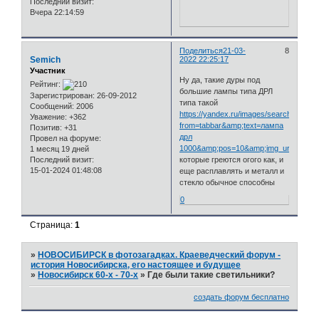
Последний визит:
Вчера 22:14:59
Поделиться
21-03-
8
Semich
2022 22:25:17
Участник
Ну да, такие дуры под
Рейтинг:
большие лампы типа ДРЛ
Зарегистрирован
: 26-09-2012
типа такой
Сообщений:
2006
https://yandex.ru/images/search?
Уважение:
+362
from=tabbar&amp;text=лампа
Позитив:
+31
дрл
Провел на форуме:
1000&amp;pos=10&amp;img_url=http://i
1 месяц 19 дней
Последний визит:
которые греются огого как, и
15-01-2024 01:48:08
еще расплавлять и металл и
стекло обычное способны
0
Страница:
1
»
НОВОСИБИРСК в фотозагадках. Краеведческий форум -
история Новосибирска, его настоящее и будущее
»
Новосибирск 60-х - 70-х
»
Где были такие светильники?
создать форум бесплатно