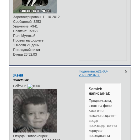
Зарегистрирован
: 11-10-2012
Сообщений:
3253
Уважение:
+941
Позитив:
+5963
Пол:
Мужской
Провел на форуме:
1 месяц 21 день
Последний визит:
Вчера 23:32:03
Поделиться
21-03-
5
Женя
2022 20:34:36
Участник
Рейтинг:
Semich
написал(а):
Предположим,
стоят на фоне
какого-то
нежилого здания-
вроде
производственного
корпуса-
проходная за
Откуда:
Новосибирск