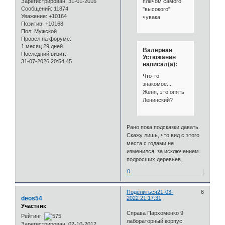
плечом самого
Зарегистрирован
: 31-01-2016
Сообщений:
11874
"высокого"
Уважение:
+10164
чувака
Позитив:
+10168
Пол:
Мужской
Провел на форуме:
1 месяц 29 дней
Валериан
Последний визит:
Устюжанин
31-07-2026 20:54:45
написал(а):
Что-то
знакомое...
Женя, это опять
Ленинский?
Рано пока подсказки давать.
Скажу лишь, что вид с этого
места с годами не
изменился, за исключением
подросших деревьев.
0
Поделиться
21-03-
6
deos54
2022 21:17:31
Участник
Справа Пархоменко 9
Рейтинг:
лабораторный корпус
Зарегистрирован
: 02-10-2012