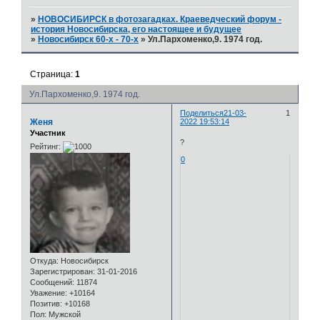
»
НОВОСИБИРСК в фотозагадках. Краеведческий форум -
история Новосибирска, его настоящее и будущее
»
Новосибирск 60-х - 70-х
»
Ул.Пархоменко,9. 1974 год.
Страница:
1
Ул.Пархоменко,9. 1974 год.
Поделиться
21-03-
1
Женя
2022 19:53:14
Участник
?
Рейтинг:
0
Откуда:
Новосибирск
Зарегистрирован
: 31-01-2016
Сообщений:
11874
Уважение:
+10164
Позитив:
+10168
Пол:
Мужской