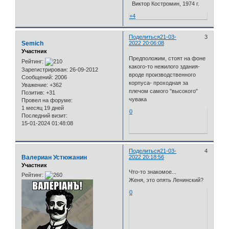
Виктор Костромин, 1974 г.
+4
Поделиться
21-03-
3
Semich
2022 20:06:08
Участник
Предположим, стоят на фоне
Рейтинг:
какого-то нежилого здания-
Зарегистрирован
: 26-09-2012
вроде производственного
Сообщений:
2006
корпуса- проходная за
Уважение:
+362
плечом самого "высокого"
Позитив:
+31
чувака
Провел на форуме:
1 месяц 19 дней
0
Последний визит:
15-01-2024 01:48:08
Поделиться
21-03-
4
Валериан Устюжанин
2022 20:18:56
Участник
Что-то знакомое...
Рейтинг:
Женя, это опять Ленинский?
0