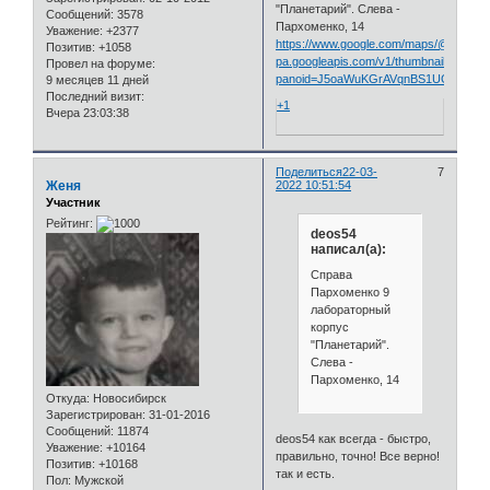
"Планетарий". Слева -
Сообщений:
3578
Пархоменко, 14
Уважение:
+2377
https://www.google.com/maps/@54.987
Позитив:
+1058
pa.googleapis.com/v1/thumbnail?
Провел на форуме:
panoid=J5oaWuKGrAVqnBS1UGPGuA&cb_c
9 месяцев 11 дней
Последний визит:
+1
Вчера 23:03:38
Поделиться
22-03-
7
Женя
2022 10:51:54
Участник
Рейтинг:
deos54
написал(а):
Справа
Пархоменко 9
лабораторный
корпус
"Планетарий".
Слева -
Пархоменко, 14
Откуда:
Новосибирск
Зарегистрирован
: 31-01-2016
Сообщений:
11874
deos54 как всегда - быстро,
Уважение:
+10164
правильно, точно! Все верно!
Позитив:
+10168
так и есть.
Пол:
Мужской