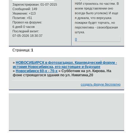
НИИ строилось по частям. В
Зарегистрирован
: 01-07-2015
моем представлении оно
Сообщений:
149
всегда было уголком) И еще
Уважение:
+113
я думала, что верхушка
Позитив:
+51
Провел на форуме:
пожарки будет торчать, но
6 дней 0 часов
перспектива - своеобразная
Последний визит:
штука.
07-05-2026 18:30:37
0
Страница:
1
»
НОВОСИБИРСК в фотозагадках. Краеведческий форум -
история Новосибирска, его настоящее и будущее
»
Новосибирск 60-х - 70-х
»
Субботник на ул. Кирова. На
фоне строящегося здания по ул. Никитина,20
создать форум бесплатно