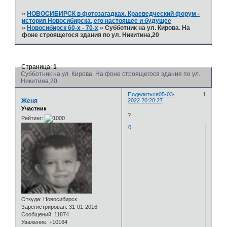
»
НОВОСИБИРСК в фотозагадках. Краеведческий форум -
история Новосибирска, его настоящее и будущее
»
Новосибирск 60-х - 70-х
»
Субботник на ул. Кирова. На
фоне строящегося здания по ул. Никитина,20
Страница:
1
Субботник на ул. Кирова. На фоне строящегося здания по ул.
Никитина,20
Поделиться
05-03-
1
Женя
2022 20:20:27
Участник
?
Рейтинг:
0
Откуда:
Новосибирск
Зарегистрирован
: 31-01-2016
Сообщений:
11874
Уважение:
+10164