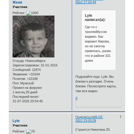
Женя
2022 17:20:44
Участник
Рейтинг:
Lyle
написал(а):
Где-то с
троллейбусом
видимо. Как
вариант Кирова,
но не смогла
привязать, разве
что в районе 321
дома.
Откуда:
Новосибирск
Зарегистрирован
: 31-01-2016
Сообщений:
11874
Уважение:
+10164
Подумайте еще, Lyle. Вы
Позитив:
+10168
близки к разгадке. Очень
Пол:
Мужской
близки. Посмотрите карты,
Провел на форуме:
там все видно.
1 месяц 29 дней
Последний визит:
0
31-07-2026 20:54:45
Поделиться
06-03-
7
Lyle
2022 23:03:29
Участник
Строится Никитина 20.
Рейтинг: