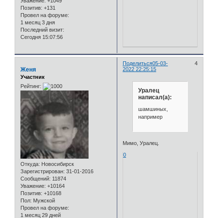
Уважение:
+1049
Позитив:
+131
Провел на форуме:
1 месяц 3 дня
Последний визит:
Сегодня 15:07:56
Поделиться
05-03-
4
Женя
2022 22:25:15
Участник
Рейтинг:
Уралец
написал(а):
шамшиных,
например
Мимо, Уралец.
0
Откуда:
Новосибирск
Зарегистрирован
: 31-01-2016
Сообщений:
11874
Уважение:
+10164
Позитив:
+10168
Пол:
Мужской
Провел на форуме:
1 месяц 29 дней