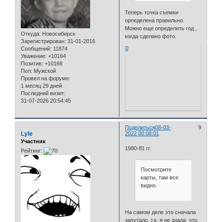
Теперь точка съемки
орпеделена правильно.
Можно еще определить год ,
Откуда:
Новосибирск
когда сделано фото.
Зарегистрирован
: 31-01-2016
0
Сообщений:
11874
Уважение:
+10164
Позитив:
+10168
Пол:
Мужской
Провел на форуме:
1 месяц 29 дней
Последний визит:
31-07-2026 20:54:45
Поделиться
08-03-
9
Lyle
2022 00:08:01
Участник
1980-81 гг.
Рейтинг:
Посмотрите
карты, там все
видно.
На самом деле это сначала
запутало, т.к. я не знала, что