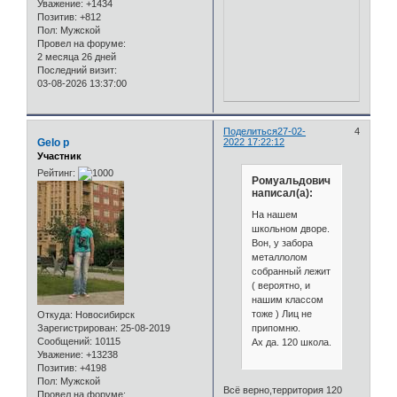
Уважение:
+1434
Позитив:
+812
Пол:
Мужской
Провел на форуме:
2 месяца 26 дней
Последний визит:
03-08-2026 13:37:00
Поделиться
27-02-
4
Gelo p
2022 17:22:12
Участник
Рейтинг:
Ромуальдович
написал(а):
На нашем
школьном дворе.
Вон, у забора
металлолом
собранный лежит
( вероятно, и
нашим классом
тоже ) Лиц не
Откуда:
Новосибирск
припомню.
Зарегистрирован
: 25-08-2019
Сообщений:
10115
Ах да. 120 школа.
Уважение:
+13238
Позитив:
+4198
Пол:
Мужской
Всё верно,территория 120
Провел на форуме: