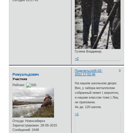
Сегодня 19:27:41
Гуляев Владимир.
+2
Поделиться
26-02-
3
Ромуальдович
2022 17:02:46
Участник
На нашем школьном дворе.
Рейтинг:
Вон, у забора металлолом
собранный лежит ( вероятно,
и нашим классом тоже ) Лиц
не припомню.
Ах да. 120 школа.
+1
Откуда:
Новосибирск
Зарегистрирован
: 28-05-2015
Сообщений:
2448