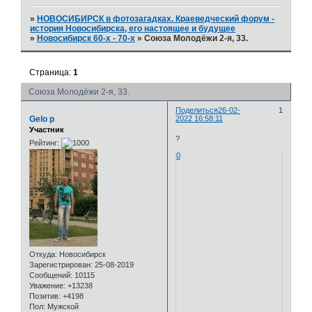
»
НОВОСИБИРСК в фотозагадках. Краеведческий форум -
история Новосибирска, его настоящее и будущее
»
Новосибирск 60-х - 70-х
»
Союза Молодёжи 2-я, 33.
Страница:
1
Союза Молодёжи 2-я, 33.
Поделиться
26-02-
1
Gelo p
2022 16:58:11
Участник
?
Рейтинг:
0
Откуда:
Новосибирск
Зарегистрирован
: 25-08-2019
Сообщений:
10115
Уважение:
+13238
Позитив:
+4198
Пол:
Мужской