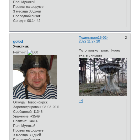
Пол:
Мужской
Провел на форуме:
3 месяца 30 дней
Последний визит:
Сегодня 00:14:42
Поделиться
18-02-
2
golod
2022 11:27:20
Участник
Фото только такое. Нужно
Рейтинг:
ехать снимать
+4
Откуда:
Новосибирск
Зарегистрирован
: 08-03-2011
Сообщений:
11348
Уважение:
+3549
Позитив:
+4414
Пол:
Мужской
Провел на форуме:
3 месяца 30 дней
Последний визит: