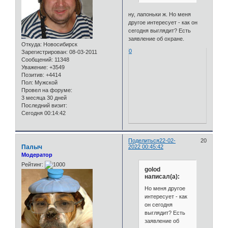
ну, лапоньки ж. Но меня
другое интересует - как он
сегодня выглядит? Есть
заявление об охране.
Откуда:
Новосибирск
0
Зарегистрирован
: 08-03-2011
Сообщений:
11348
Уважение:
+3549
Позитив:
+4414
Пол:
Мужской
Провел на форуме:
3 месяца 30 дней
Последний визит:
Сегодня 00:14:42
Поделиться
22-02-
20
Палыч
2022 00:45:42
Модератор
Рейтинг:
golod
написал(а):
Но меня другое
интересует - как
он сегодня
выглядит? Есть
заявление об