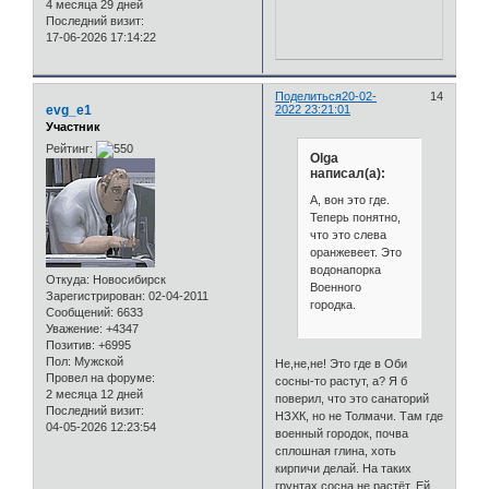
4 месяца 29 дней
Последний визит:
17-06-2026 17:14:22
Поделиться
20-02-
14
evg_e1
2022 23:21:01
Участник
Рейтинг:
Olga
написал(а):
А, вон это где.
Теперь понятно,
что это слева
оранжевеет. Это
водонапорка
Откуда:
Новосибирск
Военного
Зарегистрирован
: 02-04-2011
городка.
Сообщений:
6633
Уважение:
+4347
Позитив:
+6995
Пол:
Мужской
Не,не,не! Это где в Оби
Провел на форуме:
сосны-то растут, а? Я б
2 месяца 12 дней
поверил, что это санаторий
Последний визит:
НЗХК, но не Толмачи. Там где
04-05-2026 12:23:54
военный городок, почва
сплошная глина, хоть
кирпичи делай. На таких
грунтах сосна не растёт. Ей