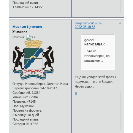
Последний визит:
17-06-2026 17:14:22
Поделиться
19-02-
9
Михаил Цененко
2022 08:19:58
Участник
Рейтинг:
golod
написал(а):
...это не
Новосибирск, но
рядышком...
Ещё не увидев этой фразы -
подумал, что это Бердск.
Откуда:
Новосибирск. Золотая Нива
Черёмушки..
Зарегистрирован
: 24-10-2017
Сообщений:
11384
0
Уважение:
+2904
Позитив:
+7145
Пол:
Мужской
Провел на форуме:
3 месяца 10 дней
Последний визит:
Сегодня 04:47:36