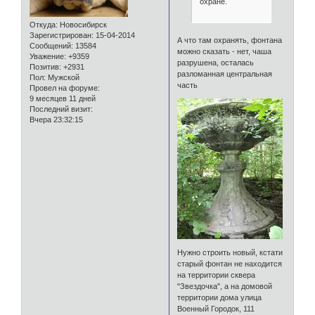
охране.
Откуда:
Новосибирск
Зарегистрирован
: 15-04-2014
А что там охранять, фонтана
Сообщений:
13584
можно сказать - нет, чаша
Уважение:
+9359
разрушена, осталась
Позитив:
+2931
разломанная центральная
Пол:
Мужской
часть
Провел на форуме:
9 месяцев 11 дней
Последний визит:
Вчера 23:32:15
Нужно строить новый, кстати
старый фонтан не находится
на территории сквера
"Звездочка", а на домовой
территории дома улица
Военный Городок, 111