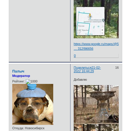
https://www.google.ru/maps/@54.99907
… 312!8i6656
0
Поделиться
21-02-
16
Палыч
2022 16:44:29
Модератор
Добавлю
Рейтинг:
Откуда:
Новосибирск