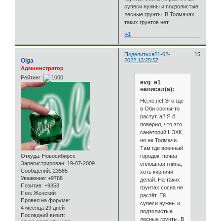
супеси нужны и подзолистые
лесные грунты. В Толмачах
таких грунтов нет.
+1
Поделиться
21-02-
15
Olga
2022 13:25:57
Администратор
Рейтинг:
evg_e1
написал(а):
Не,не,не! Это где
в Оби сосны-то
растут, а? Я б
поверил, что это
санаторий НЗХК,
но не Толмачи.
Там где военный
городок, почва
Откуда:
Новосибирск
Зарегистрирован
: 19-07-2009
сплошная глина,
Сообщений:
23565
хоть кирпичи
Уважение:
+9768
делай. На таких
Позитив:
+9358
грунтах сосна не
Пол:
Женский
растёт. Ей
Провел на форуме:
супеси нужны и
4 месяца 29 дней
подзолистые
Последний визит:
лесные грунты. В