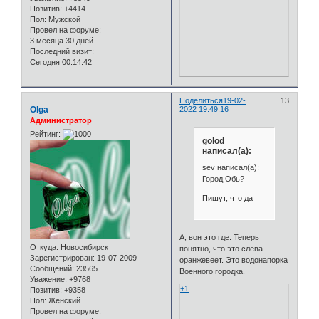
Позитив:
+4414
Пол:
Мужской
Провел на форуме:
3 месяца 30 дней
Последний визит:
Сегодня 00:14:42
Поделиться
19-02-
13
Olga
2022 19:49:16
Администратор
Рейтинг:
golod
написал(а):
sev написал(а):
Город Обь?
Пишут, что да
А, вон это где. Теперь
Откуда:
Новосибирск
понятно, что это слева
Зарегистрирован
: 19-07-2009
оранжевеет. Это водонапорка
Сообщений:
23565
Военного городка.
Уважение:
+9768
+1
Позитив:
+9358
Пол:
Женский
Провел на форуме: