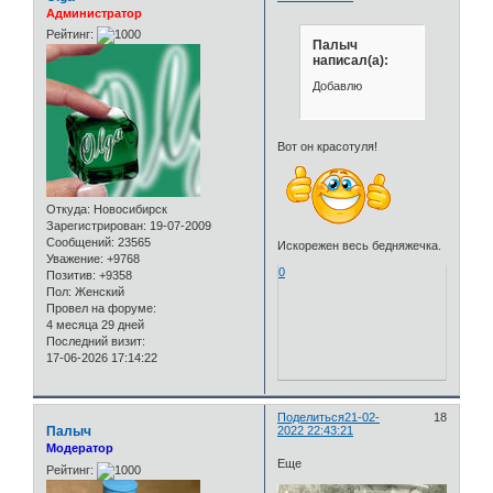
Администратор
Рейтинг:
Палыч
написал(а):
Добавлю
Вот он красотуля!
Откуда:
Новосибирск
Зарегистрирован
: 19-07-2009
Сообщений:
23565
Искорежен весь бедняжечка.
Уважение:
+9768
0
Позитив:
+9358
Пол:
Женский
Провел на форуме:
4 месяца 29 дней
Последний визит:
17-06-2026 17:14:22
Поделиться
21-02-
18
Палыч
2022 22:43:21
Модератор
Еще
Рейтинг: