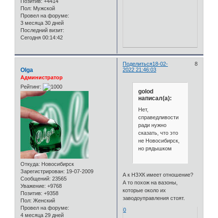
Позитив:
+4414
Пол:
Мужской
Провел на форуме:
3 месяца 30 дней
Последний визит:
Сегодня 00:14:42
Поделиться
18-02-
8
Olga
2022 21:46:03
Администратор
Рейтинг:
golod
написал(а):
Нет,
справедливости
ради нужно
сказать, что это
не Новосибирск,
но рядышком
Откуда:
Новосибирск
Зарегистрирован
: 19-07-2009
А к НЗХК имеет отношение?
Сообщений:
23565
А то похож на вазоны,
Уважение:
+9768
которые около их
Позитив:
+9358
заводоуправления стоят.
Пол:
Женский
Провел на форуме:
0
4 месяца 29 дней