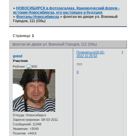
»
НОВОСИБИРСК в фотозагадках. Краеведческий форум -
история Новосибирска, его настоящее и будущее
»
Фонтаны Новосибирска
»
фонтан во дворе ул. Военный
Городок, 111 (Обь)
Страница:
1
фонтан во дворе ул. Военный Городок, 111 (Обь)
Поделиться
18-02-
1
golod
2022 11:25:52
Участник
???
Рейтинг:
0
Откуда:
Новосибирск
Зарегистрирован
: 08-03-2011
Сообщений:
11348
Уважение:
+3549
Позитив:
+4414