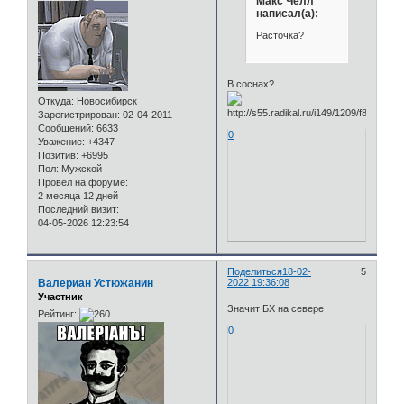
Макс Челл
написал(а):
Расточка?
В соснах?
Откуда:
Новосибирск
Зарегистрирован
: 02-04-2011
Сообщений:
6633
0
Уважение:
+4347
Позитив:
+6995
Пол:
Мужской
Провел на форуме:
2 месяца 12 дней
Последний визит:
04-05-2026 12:23:54
Поделиться
18-02-
5
Валериан Устюжанин
2022 19:36:08
Участник
Значит БХ на севере
Рейтинг:
0