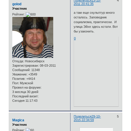
Поделиться
13-10-
4
golod
2011 20:41:35
Участник
а там еще скульптур много
Рейтинг:
осталось. Заповедник
социализма, практически. И
улица Эйхе здесь кстати. Вот
бы узаконить.
0
Откуда:
Новосибирск
Зарегистрирован
: 08-03-2011
Сообщений:
11348
Уважение:
+3549
Позитив:
+4414
Пол:
Мужской
Провел на форуме:
3 месяца 30 дней
Последний визит:
Сегодня 11:17:43
Поделиться
29-10-
5
Magica
2015 22:34:59
Участник
Рейтинг: