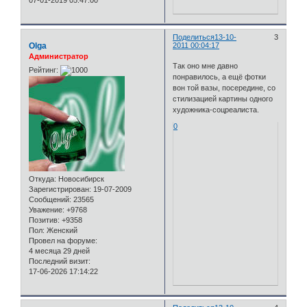
07-01-2019 05:47:00
Поделиться
13-10-
3
Olga
2011 00:04:17
Администратор
Так оно мне давно
Рейтинг:
понравилось, а ещё фотки
вон той вазы, посередине, со
стилизацией картины одного
художника-соцреалиста.
0
Откуда:
Новосибирск
Зарегистрирован
: 19-07-2009
Сообщений:
23565
Уважение:
+9768
Позитив:
+9358
Пол:
Женский
Провел на форуме:
4 месяца 29 дней
Последний визит:
17-06-2026 17:14:22