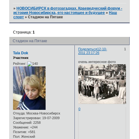
»
НОВОСИБИРСК в фотозагадках. Краеведческий форум -
история Новосибирска, его настоящее и будущее
»
Наш
спорт
»
Стадион на Пятаке
Страница:
1
Стадион на Пятаке
Поделиться
12-10-
1
Tala Dok
2011 23:17:26
Участник
очень интересное фото
Рейтинг:
0
Откуда:
Москва-Новосибирск
Зарегистрирован
: 19-07-2009
Сообщений:
2258
Уважение:
+244
Позитив:
+581
Пол:
Женский