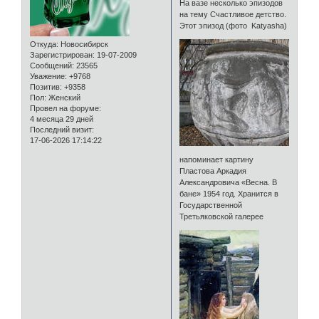
На вазе несколько эпизодов
на тему Счастливое детство.
Этот эпизод (фото Katyasha)
Откуда:
Новосибирск
Зарегистрирован
: 19-07-2009
Сообщений:
23565
Уважение:
+9768
Позитив:
+9358
Пол:
Женский
Провел на форуме:
4 месяца 29 дней
Последний визит:
17-06-2026 17:14:22
напоминает картину
Пластова Аркадия
Александровича «Весна. В
бане» 1954 год. Хранится в
Государственной
Третьяковской галерее