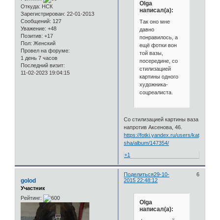
Olga
Откуда:
НСК
написал(а):
Зарегистрирован
: 22-01-2013
Сообщений:
127
Так оно мне
Уважение:
+48
давно
Позитив:
+17
понравилось, а
Пол:
Женский
ещё фотки вон
Провел на форуме:
той вазы,
1 день 7 часов
посередине, со
Последний визит:
стилизацией
11-02-2023 19:04:15
картины одного
художника-
соцреалиста.
Со стилизацией картины ваза
напротив Аксенова, 46.
https://fotki.yandex.ru/users/katya-
sha/album/147354/
+1
Поделиться
29-10-
6
golod
2015 22:48:12
Участник
Рейтинг:
Olga
написал(а):