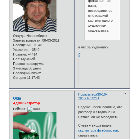
фотки вон той
вазы,
посередине, со
стилизацией
картины одного
художника-
соцреалиста.
Откуда:
Новосибирск
Зарегистрирован
: 08-03-2011
Сообщений:
11348
а что за художник?
Уважение:
+3549
Позитив:
+4414
0
Пол:
Мужской
Провел на форуме:
3 месяца 30 дней
Последний визит:
Сегодня 11:17:43
Поделиться
30-10-
7
Olga
2015 18:32:11
Администратор
Надеюсь всем понятно, что
Рейтинг:
разговор о стадионе на
Пятаке, он же Молодость.
Слева у входа видна
скульптура футболистов
,
справа ваза.