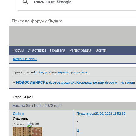
Форум
Участники
Правила
Регистрация
Войти
Активные темы
Привет, Гость!
Войдите
или
зарегистрируйтесь
.
»
НОВОСИБИРСК в фотозагадках. Краеведческий форум - история 
Страница:
1
Ермака 85. (12.05. 1973 год.)
Gelo p
Поделиться
21-01-2022 11:52:30
Участник
?
Рейтинг:
0