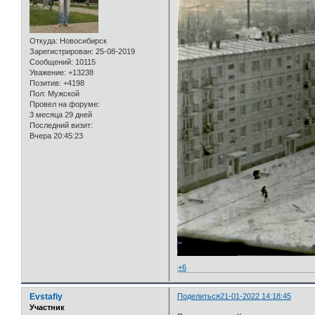
Откуда:
Новосибирск
Зарегистрирован
: 25-08-2019
Сообщений:
10115
Уважение:
+13238
Позитив:
+4198
Пол:
Мужской
Провел на форуме:
3 месяца 29 дней
Последний визит:
Вчера 20:45:23
+6
Evstafiy
Поделиться
21-01-2022 14:18:45
Участник