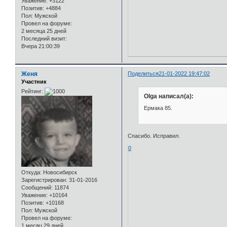
Уважение:
+3122
Позитив:
+4884
Пол:
Мужской
Провел на форуме:
2 месяца 25 дней
Последний визит:
Вчера 21:00:39
Женя
Поделиться
21-01-2022 19:47:02
Участник
Рейтинг:
Olga написал(а):
Ермака 85.
Спасибо. Исправил.
0
Откуда:
Новосибирск
Зарегистрирован
: 31-01-2016
Сообщений:
11874
Уважение:
+10164
Позитив:
+10168
Пол:
Мужской
Провел на форуме:
1 месяц 29 дней