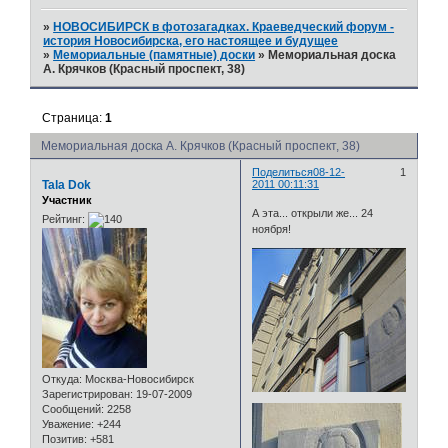
»
НОВОСИБИРСК в фотозагадках. Краеведческий форум -
история Новосибирска, его настоящее и будущее
»
Мемориальные (памятные) доски
»
Мемориальная доска
А. Крячков (Красный проспект, 38)
Страница:
1
Мемориальная доска А. Крячков (Красный проспект, 38)
Поделиться
08-12-
1
Tala Dok
2011 00:11:31
Участник
А эта... открыли же... 24
Рейтинг:
ноября!
Откуда:
Москва-Новосибирск
Зарегистрирован
: 19-07-2009
Сообщений:
2258
Уважение:
+244
Позитив:
+581