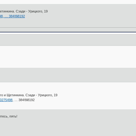
тинкина. Сзади - Урицкого, 19
98, … 384!8i8192
о и Щетинкина. Сзади - Урицкого, 19
.0275498,
… 384!8i8192
тесь, пять!