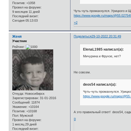
Позитив:
+1058
Провел на форуме:
Чуть-чуть промахнулся. Урицкого и Ще
9 месяцев 11 дней
https://www.google.ru/maps/@55.02754
Последний визит:
Сегодня 05:13:03
+2
Женя
Поделиться
29-10-2022 20:31:49
Участник
Рейтинг:
ElenaL1985 написал(а):
Мичурина и Фрунзе, нет?
Не совсем.
deos54 написал(а):
Чуть-чуть промахнулся. Урицког
Откуда:
Новосибирск
https://www.google.ru/maps/@55
Зарегистрирован
: 31-01-2016
Сообщений:
11874
Уважение:
+10164
Позитив:
+10168
А это правильный ответ! deos54, сади
Пол:
Мужской
0
Провел на форуме:
1 месяц 29 дней
Последний визит: