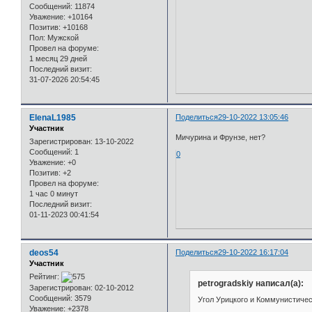
Сообщений:
11874
Уважение:
+10164
Позитив:
+10168
Пол:
Мужской
Провел на форуме:
1 месяц 29 дней
Последний визит:
31-07-2026 20:54:45
ElenaL1985
Поделиться
29-10-2022 13:05:46
Участник
Мичурина и Фрунзе, нет?
Зарегистрирован
: 13-10-2022
Сообщений:
1
0
Уважение:
+0
Позитив:
+2
Провел на форуме:
1 час 0 минут
Последний визит:
01-11-2023 00:41:54
deos54
Поделиться
29-10-2022 16:17:04
Участник
Рейтинг:
petrogradskiy написал(а):
Зарегистрирован
: 02-10-2012
Сообщений:
3579
Угол Урицкого и Коммунистичес
Уважение:
+2378