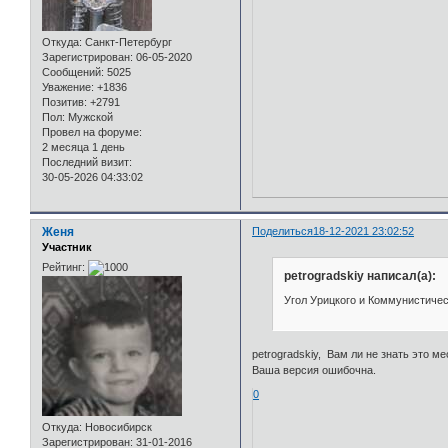
Откуда:
Санкт-Петербург
Зарегистрирован
: 06-05-2020
Сообщений:
5025
Уважение:
+1836
Позитив:
+2791
Пол:
Мужской
Провел на форуме:
2 месяца 1 день
Последний визит:
30-05-2026 04:33:02
Женя
Поделиться
18-12-2021 23:02:52
Участник
Рейтинг:
petrogradskiy написал(а):
Угол Урицкого и Коммунистичес
petrogradskiy, Вам ли не знать это ме
Ваша версия ошибочна.
0
Откуда:
Новосибирск
Зарегистрирован
: 31-01-2016