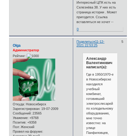
Интересный ЦПК есть на
Селезнёва 38. У них есть
страница истории . Может
пригодится. Ссылка
вставляться не хочет --
0
Поделиться
11-12-
5
Olga
2021 22:53:25
Администратор
Рейтинг:
Александр
Валентинович
написал(а):
Где в 1950/1970-е
в Новосибирске
находился
учебный
комбинат,
готовивший
электрослесарей
Откуда:
Новосибирск
по холодильному
Зарегистрирован
: 19-07-2009
оборудованию,
Сообщений:
23565
Уважение:
+9768
мне точно
Позитив:
+9358
известно: на
Пол:
Женский
улице
Провел на форуме:
Панфиловцев,
4 месяца 29 дней