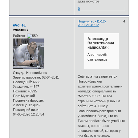
даже юристов.
0
Поделиться
11-12-
4
evg_e1
2021 21:49:12
Участник
Рейтинг:
Александр
Валентинович
написал(а):
А вот насчёт
сантехников
Откуда:
Новосибирск
Сейчас этим занимается
Зарегистрирован
: 02-04-2011
Новосибирский
Сообщений:
6633
архитектурно-строительный
Уважение:
+4347
колледж, специальность
Позитив:
+6995
Пол:
Мужской
"Мастер ЖКХ". Но вот
Провел на форуме:
страницы истории у них на
2 месяца 12 дней
сайте нет. А! Ещё у
Последний визит:
Главновосибирскстроя был
04-05-2026 12:23:54
учкомбинат. Знаю, что на
Тихом посёлке были учебные
классы, но вот всех
специальностей, которые у
них были, я не знаю.