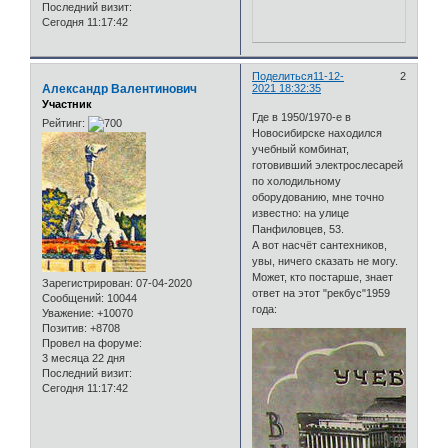
Последний визит:
Сегодня 11:17:42
Поделиться
11-12-
2
Александр Валентинович
2021 18:32:35
Участник
Где в 1950/1970-е в
Рейтинг:
Новосибирске находился
учебный комбинат,
готовивший электрослесарей
по холодильному
оборудованию, мне точно
известно: на улице
Панфиловцев, 53.
А вот насчёт сантехников,
увы, ничего сказать не могу.
Может, кто постарше, знает
Зарегистрирован
: 07-04-2020
ответ на этот "рекбус"1959
Сообщений:
10044
года:
Уважение:
+10070
Позитив:
+8708
Провел на форуме:
3 месяца 22 дня
Последний визит:
Сегодня 11:17:42