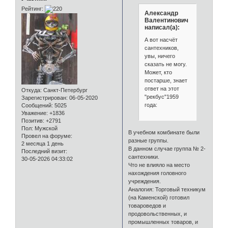
Рейтинг:
Александр
Валентинович
написал(а):
А вот насчёт
сантехников,
увы, ничего
сказать не могу.
Может, кто
постарше, знает
ответ на этот
Откуда:
Санкт-Петербург
"рекбус"1959
Зарегистрирован
: 06-05-2020
года:
Сообщений:
5025
Уважение:
+1836
Позитив:
+2791
Пол:
Мужской
В учебном комбинате были
Провел на форуме:
разные группы.
2 месяца 1 день
В данном случае группа № 2-
Последний визит:
сантехники.
30-05-2026 04:33:02
Что не влияло на место
нахождения головного
учреждения.
Аналогия: Торговый техникум
(на Каменской) готовил
товароведов и
продовольственных, и
промышленных товаров, и