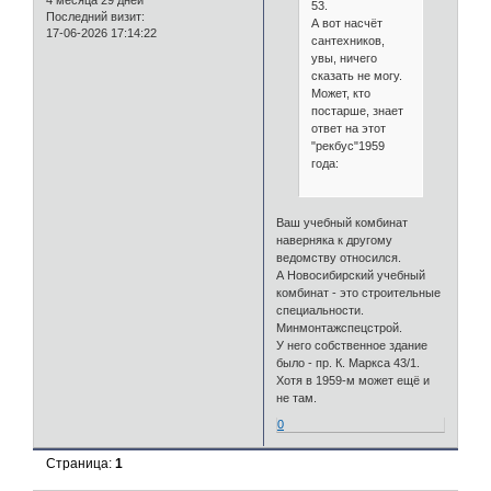
53.
Последний визит:
А вот насчёт
17-06-2026 17:14:22
сантехников,
увы, ничего
сказать не могу.
Может, кто
постарше, знает
ответ на этот
"рекбус"1959
года:
Ваш учебный комбинат
наверняка к другому
ведомству относился.
А Новосибирский учебный
комбинат - это строительные
специальности.
Минмонтажспецстрой.
У него собственное здание
было - пр. К. Маркса 43/1.
Хотя в 1959-м может ещё и
не там.
0
Страница:
1