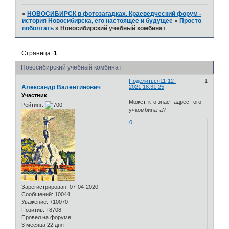
»
НОВОСИБИРСК в фотозагадках. Краеведческий форум -
история Новосибирска, его настоящее и будущее
»
Просто
поболтать
»
Новосибирский учебный комбинат
Страница:
1
Новосибирский учебный комбинат
Поделиться
11-12-
1
Александр Валентинович
2021 18:31:25
Участник
Может, кто знает адрес того
Рейтинг:
учкомбината?
0
Зарегистрирован
: 07-04-2020
Сообщений:
10044
Уважение:
+10070
Позитив:
+8708
Провел на форуме:
3 месяца 22 дня