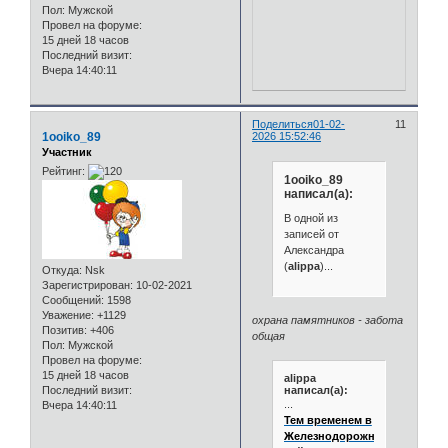
Пол:
Мужской
Провел на форуме:
15 дней 18 часов
Последний визит:
Вчера 14:40:11
Поделиться
01-02-
11
1ooiko_89
2026 15:52:46
Участник
Рейтинг:
1ooiko_89
написал(а):
В одной из
записей от
Александра
(
alippa
)...
Откуда:
Nsk
Зарегистрирован
: 10-02-2021
Сообщений:
1598
Уважение:
+1129
охрана памятников - забота
Позитив:
+406
общая
Пол:
Мужской
Провел на форуме:
15 дней 18 часов
alippa
написал(а):
Последний визит:
...
Вчера 14:40:11
Тем временем в
Железнодорожном