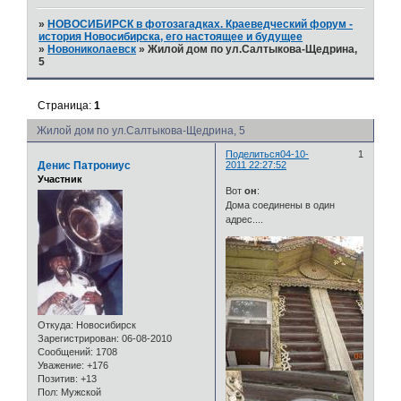
»
НОВОСИБИРСК в фотозагадках. Краеведческий форум -
история Новосибирска, его настоящее и будущее
»
Новониколаевск
»
Жилой дом по ул.Салтыкова-Щедрина,
5
Страница:
1
Жилой дом по ул.Салтыкова-Щедрина, 5
Поделиться
04-10-
1
Денис Патрониус
2011 22:27:52
Участник
Вот
он
:
Дома соединены в один
адрес....
Откуда:
Новосибирск
Зарегистрирован
: 06-08-2010
Сообщений:
1708
Уважение:
+176
Позитив:
+13
Пол:
Мужской