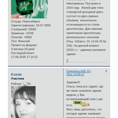
Николаевска. Построен в
1914 году. Жилой дом типа
«городской доходный дом»,
состоит из двух равных
объёмов, значительно
Откуда:
Новосибирск
отличающихся по стилю
Зарегистрирован
: 19-07-2009
архитектуры. Дом признан
Сообщений:
23565
памятником архитектуры
Уважение:
+9768
регионального значения
Позитив:
+9358
Пол:
Женский
(Реш. Облисп. От 14.04.76 №
Провел на форуме:
236). На данный момент
4 месяца 29 дней
(2010 г.) – административное
Последний визит:
здание.
17-06-2026 17:14:22
0
Поделиться
05-10-
3
Ksenia
2011 14:55:17
Участник
Здорово!!!
Рейтинг:
Ольга, пока все гадают, где
же такое знакомое здание
видели, у Вас
исчерпывающий ответ уже
есть
Могу лишь дополнить, что
сегодня здание занимают
правоохранительные органы.