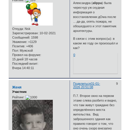
Рейтинг:
Александра (
alippa
) была
чересчур уж скудная
информация о
восстановлении дОма после
... да-да, опять пожара, не
обошедшего и этот памятник
Откуда:
Nsk
архитектуры.
Зарегистрирован
: 10-02-2021
Сообщений:
1598
В связи с этим вопрос(ы): в
Уважение:
+1129
каком же году он произошёл и
Позитив:
+406
как?
Пол:
Мужской
Провел на форуме:
0
15 дней 18 часов
Последний визит:
Вчера 14:40:11
Поделиться
31-01-
9
Женя
2026 20:51:08
Участник
П.7. Второе окно на первом
Рейтинг:
этаже слева разбито и видно,
что там живут граждане без
определённого места
жительства. Вид
заброшенного здания как
правило говорит о том, что
оно очень скоро внезапно