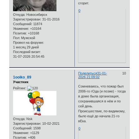
сгорит.
0
Откуда:
Новосибирск
Зарегистрирован
: 31-01-2016
Сообщений:
11874
Уважение:
+10164
Позитив:
+10168
Пол:
Мужской
Провел на форуме:
1 месяц 29 дней
Последний визит:
31-07-2026 20:54:45
Поделиться
31-01-
10
1ooiko_89
2026 21:09:02
Участник
Сомневаюсь, что пожар был
Рейтинг:
2006-го гОда (и позже) - тогда
в доме была организация,
сохранившаяся в нём и по
сей день.
Происшествие, по-видимому,
было ещё до начала 21-го
Откуда:
Nsk
вЕка.
Зарегистрирован
: 10-02-2021
Сообщений:
1598
0
Уважение:
+1129
Позитив:
+406