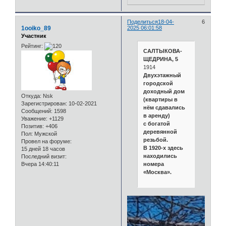
Поделиться
18-04-
6
1ooiko_89
2025 06:01:58
Участник
Рейтинг:
САЛТЫКОВА-
ЩЕДРИНА, 5
1914
Двухэтажный
городской
доходный дом
Откуда:
Nsk
(квартиры в
Зарегистрирован
: 10-02-2021
нём сдавались
Сообщений:
1598
в аренду)
Уважение:
+1129
с богатой
Позитив:
+406
деревянной
Пол:
Мужской
резьбой.
Провел на форуме:
В 1920-х здесь
15 дней 18 часов
находились
Последний визит:
Вчера 14:40:11
номера
«‎Москва».