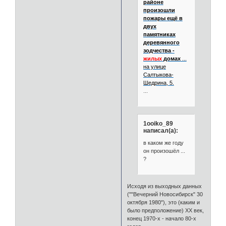
районе
произошли
пожары ещё в
двух
памятниках
деревянного
зодчества -
жилых
домах
...
на улице
Салтыкова-
Шедрина, 5.
...
1ooiko_89
написал(а):
в каком же году
он произошёл ...
?
Исходя из выходных данных
(""Вечерний Новосибирск" 30
октября 1980"), это (каким и
было предположение) XX век,
конец 1970-х - начало 80-х