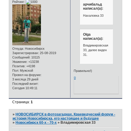
Рейтинг:
арчибальд
написал(а):
Нахаловка 33
Olga
написал(а):
Владимировская
Откуда:
Новосибирск
33, далее виден
Зарегистрирован
: 25-08-2019
31.
Сообщений:
10115
Уважение:
+13238
Позитив:
+4198
Пол:
Мужской
Правильно!)
Провел на форуме:
0
3 месяца 29 дней
Последний визит:
Сегодня 10:49:11
Страница:
1
»
НОВОСИБИРСК в фотозагадках. Краеведческий форум -
история Новосибирска, его настоящее и будущее
»
Новосибирск 60-х - 70-х
»
Владимировская 33