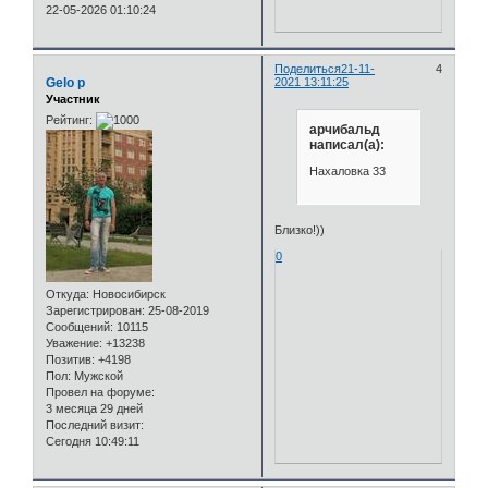
22-05-2026 01:10:24
Поделиться
21-11-
4
Gelo p
2021 13:11:25
Участник
Рейтинг:
арчибальд
написал(а):
Нахаловка 33
Близко!))
0
Откуда:
Новосибирск
Зарегистрирован
: 25-08-2019
Сообщений:
10115
Уважение:
+13238
Позитив:
+4198
Пол:
Мужской
Провел на форуме:
3 месяца 29 дней
Последний визит:
Сегодня 10:49:11