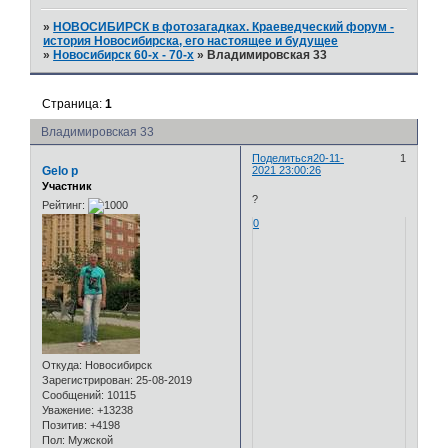
»
НОВОСИБИРСК в фотозагадках. Краеведческий форум -
история Новосибирска, его настоящее и будущее
»
Новосибирск 60-х - 70-х
»
Владимировская 33
Страница:
1
Владимировская 33
Поделиться
20-11-
1
Gelo p
2021 23:00:26
Участник
?
Рейтинг:
0
Откуда:
Новосибирск
Зарегистрирован
: 25-08-2019
Сообщений:
10115
Уважение:
+13238
Позитив:
+4198
Пол:
Мужской