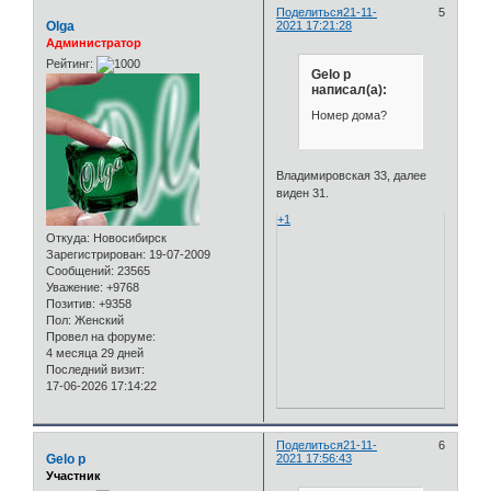
Поделиться
21-11-
5
Olga
2021 17:21:28
Администратор
Рейтинг:
Gelo p
написал(а):
Номер дома?
Владимировская 33, далее
виден 31.
+1
Откуда:
Новосибирск
Зарегистрирован
: 19-07-2009
Сообщений:
23565
Уважение:
+9768
Позитив:
+9358
Пол:
Женский
Провел на форуме:
4 месяца 29 дней
Последний визит:
17-06-2026 17:14:22
Поделиться
21-11-
6
Gelo p
2021 17:56:43
Участник