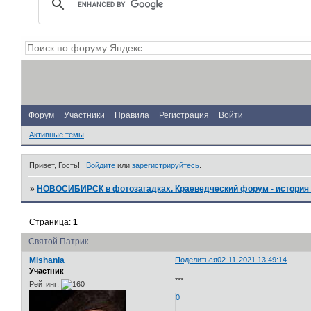
Форум
Участники
Правила
Регистрация
Войти
Активные темы
Привет, Гость!
Войдите
или
зарегистрируйтесь
.
»
НОВОСИБИРСК в фотозагадках. Краеведческий форум - история 
Страница:
1
Святой Патрик.
Mishania
Поделиться
02-11-2021 13:49:14
Участник
***
Рейтинг:
0