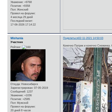
Уважение:
+9768
Позитив:
+9358
Пол:
Женский
Провел на форуме:
4 месяца 29 дней
Последний визит:
17-06-2026 17:14:22
Mishania
Поделиться
02-11-2021 14:50:03
Участник
Конечно Патрик и конечно Снежинка.
Рейтинг:
Откуда:
Новосибирск
Зарегистрирован
: 07-05-2019
Сообщений:
1237
Уважение:
+1036
Позитив:
+2585
Пол:
Мужской
Провел на форуме:
20 дней 8 часов