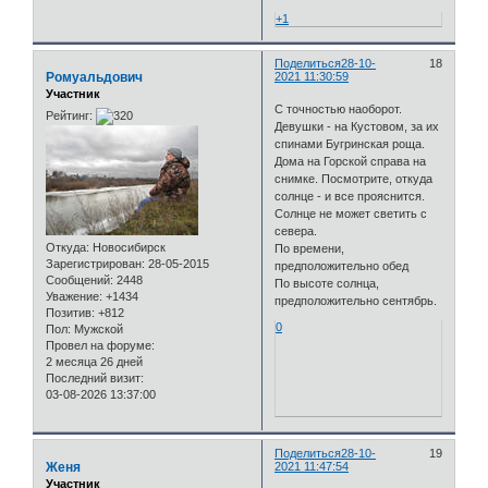
+1
Поделиться
28-10-
18
Ромуальдович
2021 11:30:59
Участник
С точностью наоборот.
Рейтинг:
Девушки - на Кустовом, за их
спинами Бугринская роща.
Дома на Горской справа на
снимке. Посмотрите, откуда
солнце - и все прояснится.
Солнце не может светить с
севера.
Откуда:
Новосибирск
По времени,
Зарегистрирован
: 28-05-2015
предположительно обед
Сообщений:
2448
По высоте солнца,
Уважение:
+1434
предположительно сентябрь.
Позитив:
+812
0
Пол:
Мужской
Провел на форуме:
2 месяца 26 дней
Последний визит:
03-08-2026 13:37:00
Поделиться
28-10-
19
Женя
2021 11:47:54
Участник