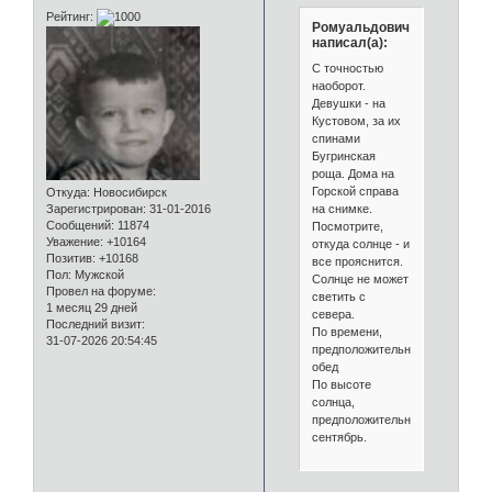
Рейтинг:
Ромуальдович
написал(а):
С точностью
наоборот.
Девушки - на
Кустовом, за их
спинами
Бугринская
роща. Дома на
Горской справа
Откуда:
Новосибирск
на снимке.
Зарегистрирован
: 31-01-2016
Сообщений:
11874
Посмотрите,
Уважение:
+10164
откуда солнце - и
Позитив:
+10168
все прояснится.
Пол:
Мужской
Солнце не может
Провел на форуме:
светить с
1 месяц 29 дней
севера.
Последний визит:
По времени,
31-07-2026 20:54:45
предположительно
обед
По высоте
солнца,
предположительно
сентябрь.