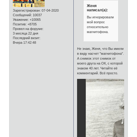
Женя
написал(а):
Зарегистрирован
: 07-04-2020
Сообщений:
10037
Вы игнорировали
Уважение:
+10065
мой вопрос
Позитив:
+8705
относительно
Провел на форуме:
магнитофона.
3 месяца 22 дня
Последний визит:
Вчера 17:42:48
Не знаю, Женя, что Вы имели
в виду насчет "магнитофона".
А снимок этот снимок от
моего друга на ОК, с которой
знаком 40 лет. Читайте её
комментарий. Всё просто.