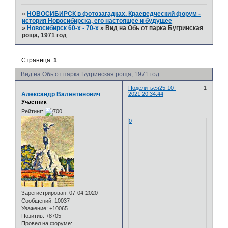
»
НОВОСИБИРСК в фотозагадках. Краеведческий форум -
история Новосибирска, его настоящее и будущее
»
Новосибирск 60-х - 70-х
»
Вид на Обь от парка Бугринская
роща, 1971 год
Страница:
1
Вид на Обь от парка Бугринская роща, 1971 год
Поделиться
25-10-
1
Александр Валентинович
2021 20:34:44
Участник
.
Рейтинг:
0
Зарегистрирован
: 07-04-2020
Сообщений:
10037
Уважение:
+10065
Позитив:
+8705
Провел на форуме: