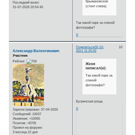
Крыжановской
Последний визит:
(стоит слева).
31-07-2026 20:54:45
Так какой парк за спиной
фотографа?
0
Поделиться
26-10-
10
Александр Валентинович
2021 11:25:02
Участник
Рейтинг:
Женя
написал(а):
Так какой парк за
спиной
фотографа?
Бугринская роща.
0
Зарегистрирован
: 07-04-2020
Сообщений:
10037
Уважение:
+10065
Позитив:
+8705
Провел на форуме:
3 месяца 22 дня