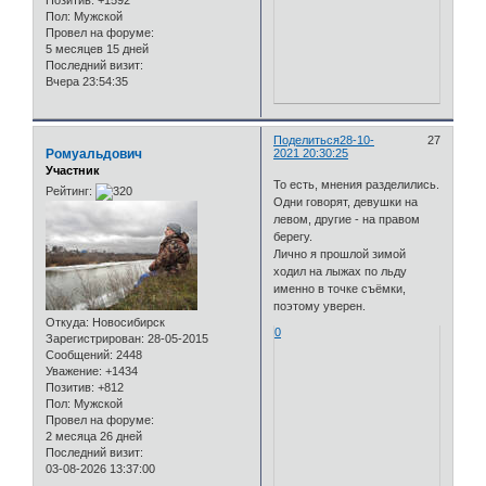
Пол:
Мужской
Провел на форуме:
5 месяцев 15 дней
Последний визит:
Вчера 23:54:35
Поделиться
28-10-
27
Ромуальдович
2021 20:30:25
Участник
То есть, мнения разделились.
Рейтинг:
Одни говорят, девушки на
левом, другие - на правом
берегу.
Лично я прошлой зимой
ходил на лыжах по льду
именно в точке съёмки,
поэтому уверен.
Откуда:
Новосибирск
0
Зарегистрирован
: 28-05-2015
Сообщений:
2448
Уважение:
+1434
Позитив:
+812
Пол:
Мужской
Провел на форуме:
2 месяца 26 дней
Последний визит:
03-08-2026 13:37:00