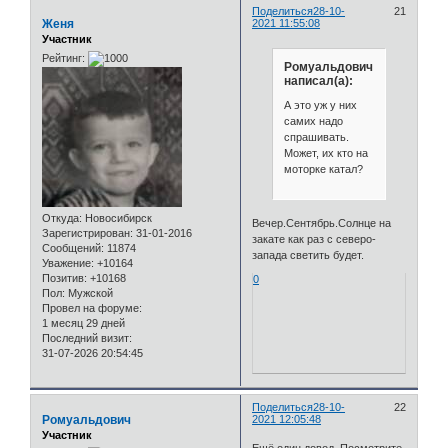
Поделиться
28-10-
21
Женя
2021 11:55:08
Участник
Рейтинг:
Ромуальдович
написал(а):
А это уж у них
самих надо
спрашивать.
Может, их кто на
моторке катал?
Откуда:
Новосибирск
Вечер.Сентябрь.Солнце на
Зарегистрирован
: 31-01-2016
закате как раз с северо-
Сообщений:
11874
запада светить будет.
Уважение:
+10164
Позитив:
+10168
0
Пол:
Мужской
Провел на форуме:
1 месяц 29 дней
Последний визит:
31-07-2026 20:54:45
Поделиться
28-10-
22
Ромуальдович
2021 12:05:48
Участник