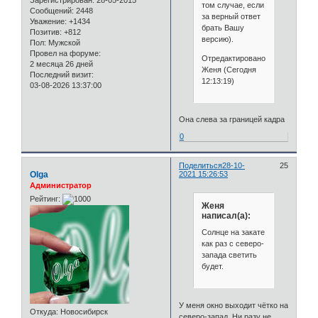
том случае, если
Сообщений:
2448
за верный ответ
Уважение:
+1434
брать Вашу
Позитив:
+812
версию).
Пол:
Мужской
Провел на форуме:
Отредактировано
2 месяца 26 дней
Женя (Сегодня
Последний визит:
12:13:19)
03-08-2026 13:37:00
Она слева за границей кадра
0
Поделиться
28-10-
25
Olga
2021 15:26:53
Администратор
Рейтинг:
Женя
написал(а):
Солнце на закате
как раз с северо-
запада светить
будет.
У меня окно выходит чётко на
Откуда:
Новосибирск
северо-запад. Ни разу не