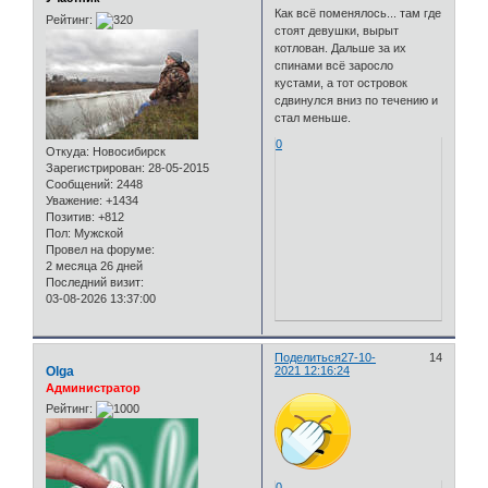
Как всё поменялось... там где
Рейтинг:
стоят девушки, вырыт
котлован. Дальше за их
спинами всё заросло
кустами, а тот островок
сдвинулся вниз по течению и
стал меньше.
0
Откуда:
Новосибирск
Зарегистрирован
: 28-05-2015
Сообщений:
2448
Уважение:
+1434
Позитив:
+812
Пол:
Мужской
Провел на форуме:
2 месяца 26 дней
Последний визит:
03-08-2026 13:37:00
Поделиться
27-10-
14
Olga
2021 12:16:24
Администратор
Рейтинг:
0