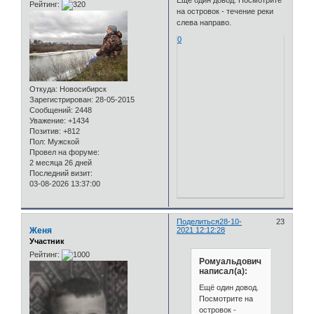
Ещё один довод. Посмотрите
Рейтинг:
на островок - течение реки
слева направо.
0
Откуда:
Новосибирск
Зарегистрирован
: 28-05-2015
Сообщений:
2448
Уважение:
+1434
Позитив:
+812
Пол:
Мужской
Провел на форуме:
2 месяца 26 дней
Последний визит:
03-08-2026 13:37:00
Поделиться
28-10-
23
Женя
2021 12:12:28
Участник
Рейтинг:
Ромуальдович
написал(а):
Ещё один довод.
Посмотрите на
островок -