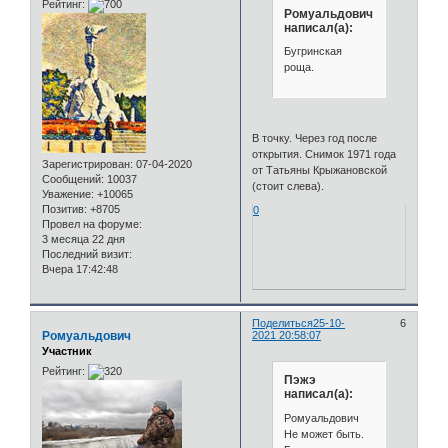
Рейтинг:
Ромуальдович
написал(а):
Бугринская
роща.
В точку. Через год после
открытия. Снимок 1971 года
Зарегистрирован
: 07-04-2020
от Татьяны Крыжановской
Сообщений:
10037
(стоит слева).
Уважение:
+10065
Позитив:
+8705
0
Провел на форуме:
3 месяца 22 дня
Последний визит:
Вчера 17:42:48
Поделиться
25-10-
6
Ромуальдович
2021 20:58:07
Участник
Рейтинг:
Пэжэ
написал(а):
Ромуальдович
Не может быть.