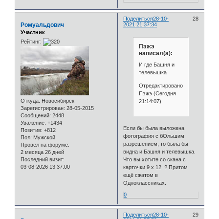
Поделиться
28-10-
28
Ромуальдович
2021 21:37:34
Участник
Рейтинг:
Пэжэ
написал(а):
И где Башня и
телевышка
Отредактировано
Пэжэ (Сегодня
Откуда:
Новосибирск
21:14:07)
Зарегистрирован
: 28-05-2015
Сообщений:
2448
Уважение:
+1434
Если бы была выложена
Позитив:
+812
фотография с бОльшим
Пол:
Мужской
разрешением, то была бы
Провел на форуме:
видна и Башня и телевышка.
2 месяца 26 дней
Что вы хотите со скана с
Последний визит:
03-08-2026 13:37:00
карточки 9 x 12 ? Притом
ещё сжатом в
Одноклассниках.
0
Поделиться
28-10-
29