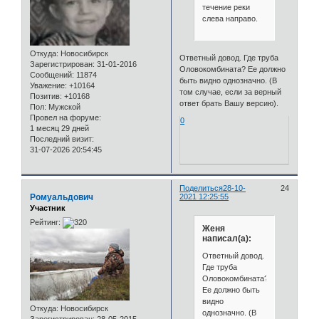
течение реки
слева направо.
Откуда:
Новосибирск
Ответный довод. Где труба
Зарегистрирован
: 31-01-2016
Оловокомбината? Ее должно
Сообщений:
11874
быть видно однозначно. (В
Уважение:
+10164
том случае, если за верный
Позитив:
+10168
ответ брать Вашу версию).
Пол:
Мужской
Провел на форуме:
0
1 месяц 29 дней
Последний визит:
31-07-2026 20:54:45
Поделиться
28-10-
24
Ромуальдович
2021 12:25:55
Участник
Рейтинг:
Женя
написал(а):
Ответный довод.
Где труба
Оловокомбината?
Ее должно быть
видно
Откуда:
Новосибирск
однозначно. (В
Зарегистрирован
: 28-05-2015