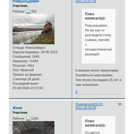
Ромуальдович
2021 21:57:59
Участник
Рейтинг:
Пэжэ
написал(а):
Ромуальдович
Но вы как-то
разглядели точку
съёмки, причём
с
Откуда:
Новосибирск
пятидесятилетней
Зарегистрирован
: 28-05-2015
разницей.
Сообщений:
2448
Уважение:
+1434
Позитив:
+812
Пол:
Мужской
Слишком много ориентиров.
Провел на форуме:
Ошибиться невозможно.
2 месяца 26 дней
Тем более последние 25 лет я
Последний визит:
там появлялся.
03-08-2026 13:37:00
0
Поделиться
29-10-
30
Женя
2021 20:33:29
Участник
Рейтинг:
Пэжэ
написал(а):
Остаётся