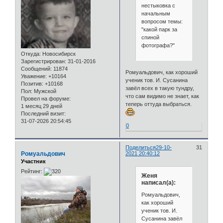
нестыковка с
начальным
вопросом темы:
"какой парк за
спиной
фотографа?"
Откуда:
Новосибирск
Зарегистрирован
: 31-01-2016
Сообщений:
11874
Ромуальдович, как хороший
Уважение:
+10164
ученик тов. И. Сусанина
Позитив:
+10168
завёл всех в такую тундру,
Пол:
Мужской
что сам видимо не знает, как
Провел на форуме:
теперь оттуда выбраться.
1 месяц 29 дней
Последний визит:
31-07-2026 20:54:45
0
Поделиться
29-10-
31
Ромуальдович
2021 20:40:12
Участник
Рейтинг:
Женя
написал(а):
Ромуальдович,
как хороший
ученик тов. И.
Сусанина завёл