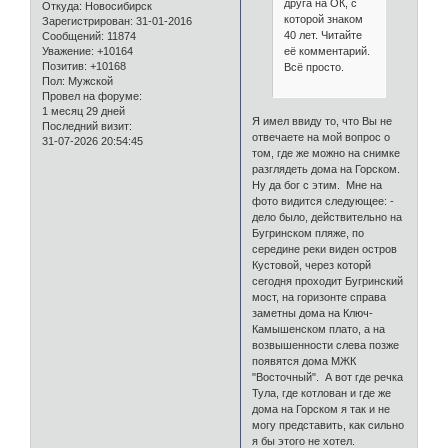
друга на ОК, с
Откуда:
Новосибирск
которой знаком
Зарегистрирован
: 31-01-2016
40 лет. Читайте
Сообщений:
11874
её комментарий.
Уважение:
+10164
Позитив:
+10168
Всё просто.
Пол:
Мужской
Провел на форуме:
1 месяц 29 дней
Я имел ввиду то, что Вы не
Последний визит:
отвечаете на мой вопрос о
31-07-2026 20:54:45
том, где же можно на снимке
разглядеть дома на Горском.
Ну да бог с этим. Мне на
фото видится следующее: -
дело было, действительно на
Бугринском пляже, по
середине реки виден остров
Кустовой, через которй
сегодня проходит Бугринский
мост, на горизонте справа
заметны дома на Ключ-
Камышенском плато, а на
возвышенности слева позже
появятся дома МЖК
"Восточный". А вот где речка
Тула, где котлован и где же
дома на Горском я так и не
могу представить, как сильно
я бы этого не хотел.