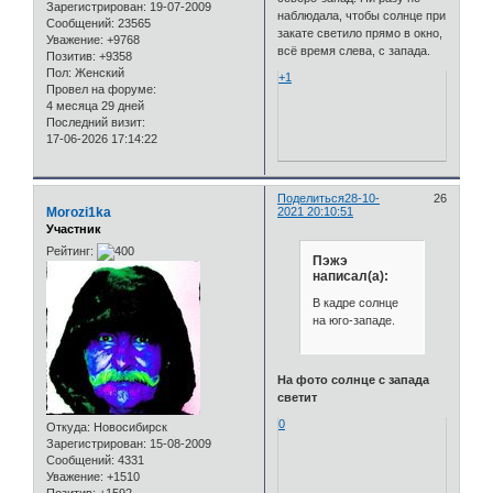
Зарегистрирован
: 19-07-2009
наблюдала, чтобы солнце при
Сообщений:
23565
закате светило прямо в окно,
Уважение:
+9768
всё время слева, с запада.
Позитив:
+9358
Пол:
Женский
+1
Провел на форуме:
4 месяца 29 дней
Последний визит:
17-06-2026 17:14:22
Поделиться
28-10-
26
Morozi1ka
2021 20:10:51
Участник
Рейтинг:
Пэжэ
написал(а):
В кадре солнце
на юго-западе.
На фото солнце с запада
светит
0
Откуда:
Новосибирск
Зарегистрирован
: 15-08-2009
Сообщений:
4331
Уважение:
+1510
Позитив:
+1592