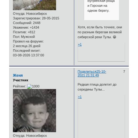
Бугринская роща
и Горская на
одном берегу.
Откуда:
Новосибирск
Зарегистрирован
: 28-05-2015
Сообщений:
2448
Хотя, если быть точнее, они
Уважение:
+1434
Позитив:
+812
по разным берегам великой
Пол:
Мужской
сибирской реки Тулы. 😁
Провел на форуме:
+1
2 месяца 26 дней
Последний визит:
03-08-2026 13:37:00
Поделиться
25-10-
7
Женя
2021 21:31:49
Участник
Редкая птица долетит до
Рейтинг:
середины Тулы...
+1
Откуда:
Новосибирск