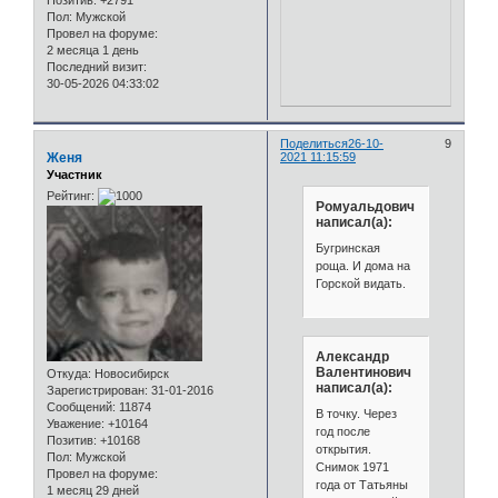
Позитив:
+2791
Пол:
Мужской
Провел на форуме:
2 месяца 1 день
Последний визит:
30-05-2026 04:33:02
Поделиться
26-10-
9
Женя
2021 11:15:59
Участник
Рейтинг:
Ромуальдович
написал(а):
Бугринская
роща. И дома на
Горской видать.
Александр
Валентинович
Откуда:
Новосибирск
написал(а):
Зарегистрирован
: 31-01-2016
Сообщений:
11874
В точку. Через
Уважение:
+10164
год после
Позитив:
+10168
открытия.
Пол:
Мужской
Снимок 1971
Провел на форуме:
года от Татьяны
1 месяц 29 дней