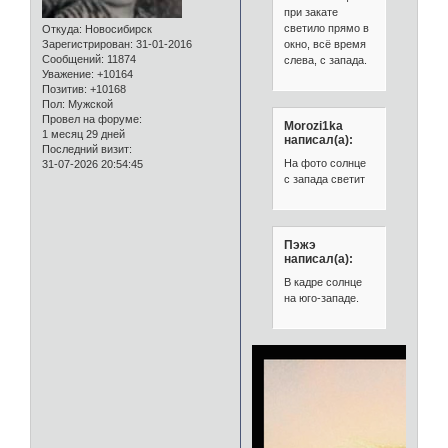
при закате
светило прямо в
Откуда:
Новосибирск
окно, всё время
Зарегистрирован
: 31-01-2016
Сообщений:
11874
слева, с запада.
Уважение:
+10164
Позитив:
+10168
Пол:
Мужской
Провел на форуме:
Morozi1ka
1 месяц 29 дней
написал(а):
Последний визит:
На фото солнце
31-07-2026 20:54:45
с запада светит
Пэжэ
написал(а):
В кадре солнце
на юго-западе.