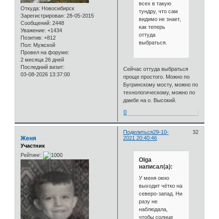
всех в такую
Откуда:
Новосибирск
тундру, что сам
Зарегистрирован
: 28-05-2015
видимо не знает,
Сообщений:
2448
как теперь
Уважение:
+1434
оттуда
Позитив:
+812
выбраться.
Пол:
Мужской
Провел на форуме:
2 месяца 26 дней
Последний визит:
Сейчас оттуда выбраться
03-08-2026 13:37:00
проще простого. Можно по
Бугринскому мосту, можно по
технологическому, можно по
дамбе на о. Высокий.
0
Поделиться
29-10-
32
Женя
2021 20:40:46
Участник
Рейтинг:
Olga
написал(а):
У меня окно
выходит чётко на
северо-запад. Ни
разу не
наблюдала,
чтобы солнце