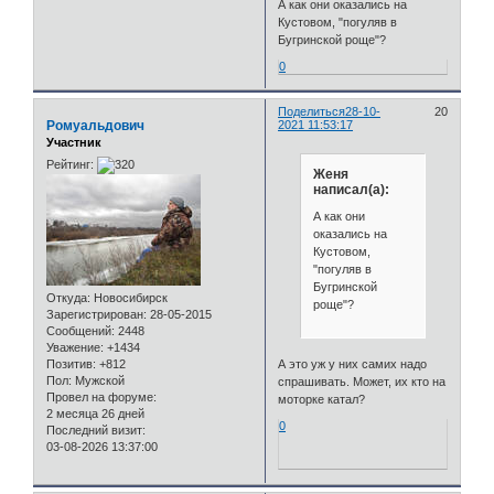
А как они оказались на
Кустовом, "погуляв в
Бугринской роще"?
0
Поделиться
28-10-
20
Ромуальдович
2021 11:53:17
Участник
Рейтинг:
Женя
написал(а):
А как они
оказались на
Кустовом,
"погуляв в
Бугринской
Откуда:
Новосибирск
роще"?
Зарегистрирован
: 28-05-2015
Сообщений:
2448
Уважение:
+1434
Позитив:
+812
А это уж у них самих надо
Пол:
Мужской
спрашивать. Может, их кто на
Провел на форуме:
моторке катал?
2 месяца 26 дней
0
Последний визит:
03-08-2026 13:37:00