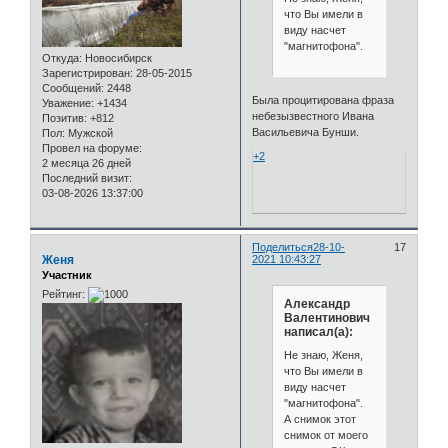
что Вы имели в
виду насчет
"магнитофона".
Откуда:
Новосибирск
Зарегистрирован
: 28-05-2015
Сообщений:
2448
Была процитирована фраза
Уважение:
+1434
небезызвестного Ивана
Позитив:
+812
Васильевича Бунши.
Пол:
Мужской
Провел на форуме:
+2
2 месяца 26 дней
Последний визит:
03-08-2026 13:37:00
Поделиться
28-10-
17
Женя
2021 10:43:27
Участник
Рейтинг:
Александр
Валентинович
написал(а):
Не знаю, Женя,
что Вы имели в
виду насчет
"магнитофона".
А снимок этот
снимок от моего