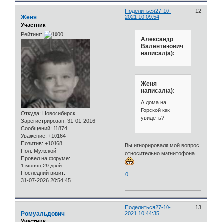
Поделиться
27-10-
12
Женя
2021 10:09:54
Участник
Рейтинг:
Александр
Валентинович
написал(а):
Женя
написал(а):
А дома на
Горской как
Откуда:
Новосибирск
увидеть?
Зарегистрирован
: 31-01-2016
Сообщений:
11874
Уважение:
+10164
Позитив:
+10168
Вы игнорировали мой вопрос
Пол:
Мужской
относительно магнитофона.
Провел на форуме:
1 месяц 29 дней
Последний визит:
0
31-07-2026 20:54:45
Поделиться
27-10-
13
Ромуальдович
2021 10:44:35
Участник