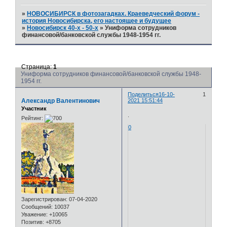
»
НОВОСИБИРСК в фотозагадках. Краеведческий форум -
история Новосибирска, его настоящее и будущее
»
Новосибирск 40-х - 50-х
»
Униформа сотрудников
финансовой/банковской службы 1948-1954 гг.
Страница:
1
Униформа сотрудников финансовой/банковской службы 1948-
1954 гг.
Поделиться
16-10-
1
Александр Валентинович
2021 15:51:44
Участник
.
Рейтинг:
0
Зарегистрирован
: 07-04-2020
Сообщений:
10037
Уважение:
+10065
Позитив:
+8705