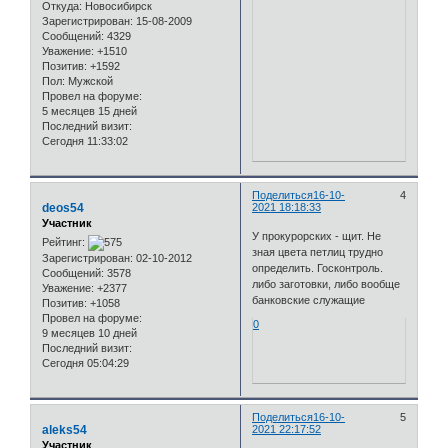
Откуда:
Новосибирск
Зарегистрирован
: 15-08-2009
Сообщений:
4329
Уважение:
+1510
Позитив:
+1592
Пол:
Мужской
Провел на форуме:
5 месяцев 15 дней
Последний визит:
Сегодня 11:33:02
Поделиться
16-10-
4
deos54
2021 18:18:33
Участник
У прокурорских - щит. Не
Рейтинг:
зная цвета петлиц трудно
Зарегистрирован
: 02-10-2012
определить. Госконтроль.
Сообщений:
3578
либо заготовки, либо вообще
Уважение:
+2377
банковские служащие
Позитив:
+1058
Провел на форуме:
0
9 месяцев 10 дней
Последний визит:
Сегодня 05:04:29
Поделиться
16-10-
5
aleks54
2021 22:17:52
Участник