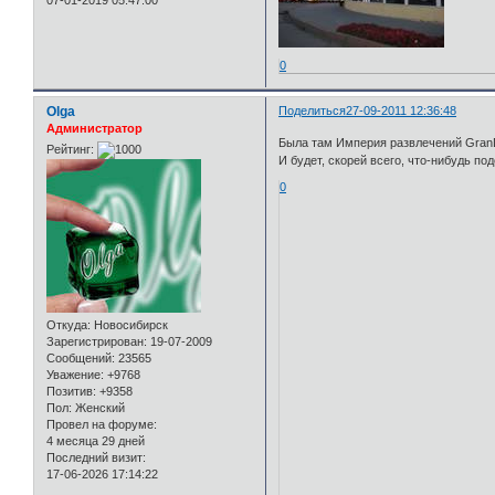
0
Olga
Поделиться
27-09-2011 12:36:48
Администратор
Была там Империя развлечений Gran
Рейтинг:
И будет, скорей всего, что-нибудь по
0
Откуда:
Новосибирск
Зарегистрирован
: 19-07-2009
Сообщений:
23565
Уважение:
+9768
Позитив:
+9358
Пол:
Женский
Провел на форуме:
4 месяца 29 дней
Последний визит:
17-06-2026 17:14:22