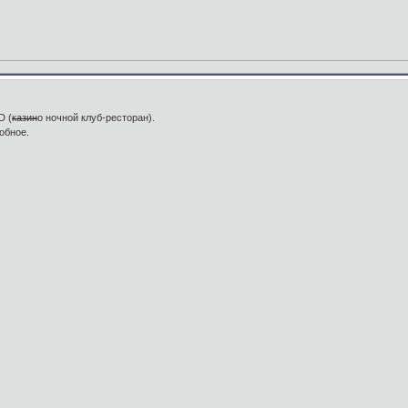
D (
казин
о ночной клуб-ресторан).
добное.