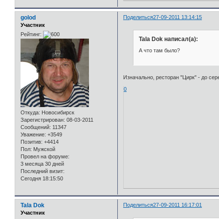
golod
Поделиться
27-09-2011 13:14:15
Участник
Рейтинг:
Tala Dok написал(а):
А что там было?
Изначально, ресторан "Цирк" - до се
0
Откуда:
Новосибирск
Зарегистрирован
: 08-03-2011
Сообщений:
11347
Уважение:
+3549
Позитив:
+4414
Пол:
Мужской
Провел на форуме:
3 месяца 30 дней
Последний визит:
Сегодня 18:15:50
Tala Dok
Поделиться
27-09-2011 16:17:01
Участник