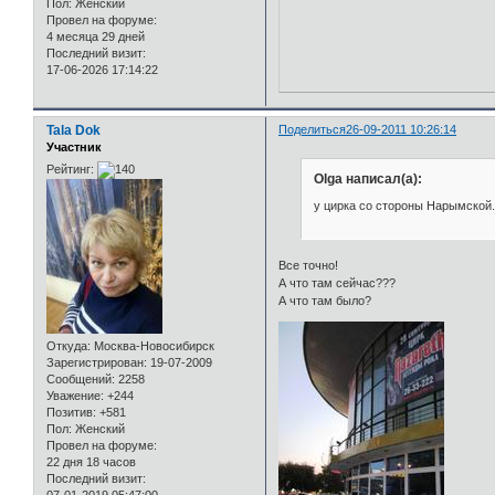
Пол:
Женский
Провел на форуме:
4 месяца 29 дней
Последний визит:
17-06-2026 17:14:22
Tala Dok
Поделиться
26-09-2011 10:26:14
Участник
Рейтинг:
Olga написал(а):
у цирка со стороны Нарымской.
Все точно!
А что там сейчас???
А что там было?
Откуда:
Москва-Новосибирск
Зарегистрирован
: 19-07-2009
Сообщений:
2258
Уважение:
+244
Позитив:
+581
Пол:
Женский
Провел на форуме:
22 дня 18 часов
Последний визит:
07-01-2019 05:47:00