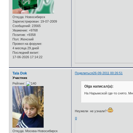
Откуда:
Новосибирск
Зарегистрирован
: 19-07-2009
Сообщений:
23565
Уважение:
+9768
Позитив:
+9358
Пол:
Женский
Провел на форуме:
4 месяца 29 дней
Последний визит:
17-06-2026 17:14:22
Tala Dok
Поделиться
26-09-2011 00:26:51
Участник
Рейтинг:
Olga написал(а):
На Нарымской где-то снято. Мн
Неужели не узнали?
0
Откуда:
Москва-Новосибирск