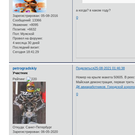
а когда? в каком году?
Зарегистрирован
: 05-08-2016
0
Сообщений:
13366
Уважение:
+8095
Позитив:
+6632
Пол:
Мужской
Провел на форуме:
4 месяца 30 дней
Последний визит:
Сегодня 18:41:29
petrogradskiy
Поделиться
25-08-2021 01:46:38
Участник
Номер на крыле макета 50605. В реес
Рейтинг:
Майская демонстрация, первая треть 
ДК авиаработников. Городской аэропо
0
Откуда:
Санкт-Петербург
Зарегистрирован
: 06-05-2020