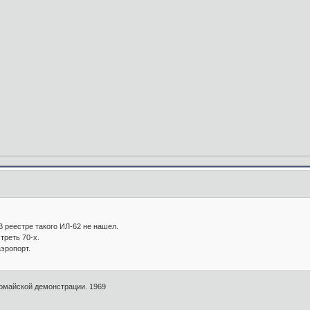
В реестре такого ИЛ-62 не нашел.
треть 70-х.
аэропорт.
вомайской демонстрации. 1969