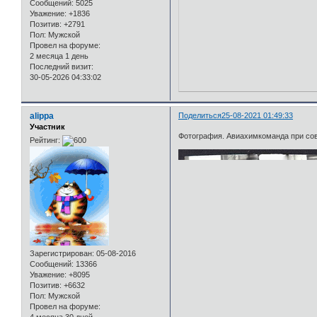
Сообщений:
5025
Уважение:
+1836
Позитив:
+2791
Пол:
Мужской
Провел на форуме:
2 месяца 1 день
Последний визит:
30-05-2026 04:33:02
alippa
Поделиться
25-08-2021 01:49:33
Участник
Фотография. Авиахимкоманда при сов
Рейтинг:
Зарегистрирован
: 05-08-2016
Сообщений:
13366
Уважение:
+8095
Позитив:
+6632
Пол:
Мужской
Провел на форуме:
4 месяца 30 дней