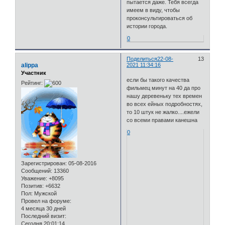
пытается даже. Тебя всегда
имеем в виду, чтобы
проконсультироваться об
истории города.
0
Поделиться
22-08-
13
alippa
2021 11:34:16
Участник
если бы такого качества
Рейтинг:
фильмец минут на 40 да про
нашу деревеньку тех времен
во всех ейных подробностях,
то 10 штук не жалко....ежели
со всеми правами канешна
0
Зарегистрирован
: 05-08-2016
Сообщений:
13360
Уважение:
+8095
Позитив:
+6632
Пол:
Мужской
Провел на форуме:
4 месяца 30 дней
Последний визит:
Сегодня 20:01:14