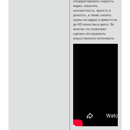
откорректировать скорость
видео, повысить
контрастность, яркость и
резкость, а также снизить
шумы на кадрах и довести их
до HD-качества в цвете. Во
многом это позволяют
сделать инструменты
искусственного интеллекта.