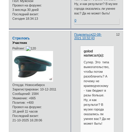
Пол:
Мужской
Ну, и как результат? В музее
Провел на форуме:
города оказались ли умнее
3 месяца 30 дней
вас? Да не может быть!
Последний визит:
Сегодня 18:34:13
0
Поделиться
22-08-
12
Стрелокъ
2021 10:32:43
Участник
Рейтинг:
golod
написал(а):
Супер. Это типа
вымогательство,
чтобы потом
разоблачить? А
почему не
Откуда:
Новосибирск
краеведческому
Зарегистрирован
: 10-12-2011
- там бюджет в
Сообщений:
1584
разы больше.
Уважение:
+665
Ну, и как
Позитив:
+400
результат? В
Провел на форуме:
музее города
16 дней 11 часов
оказались ли
Последний визит:
умнее вас? Да не
21-10-2025 16:28:06
может быть!