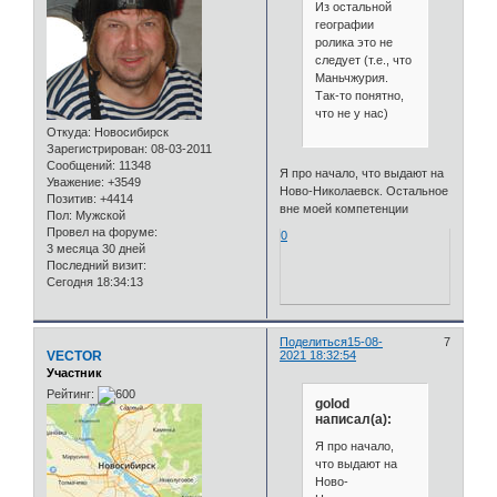
Из остальной
географии
ролика это не
следует (т.е., что
Маньчжурия.
Так-то понятно,
что не у нас)
Откуда:
Новосибирск
Зарегистрирован
: 08-03-2011
Сообщений:
11348
Я про начало, что выдают на
Уважение:
+3549
Ново-Николаевск. Остальное
Позитив:
+4414
вне моей компетенции
Пол:
Мужской
Провел на форуме:
0
3 месяца 30 дней
Последний визит:
Сегодня 18:34:13
Поделиться
15-08-
7
VECTOR
2021 18:32:54
Участник
Рейтинг:
golod
написал(а):
Я про начало,
что выдают на
Ново-