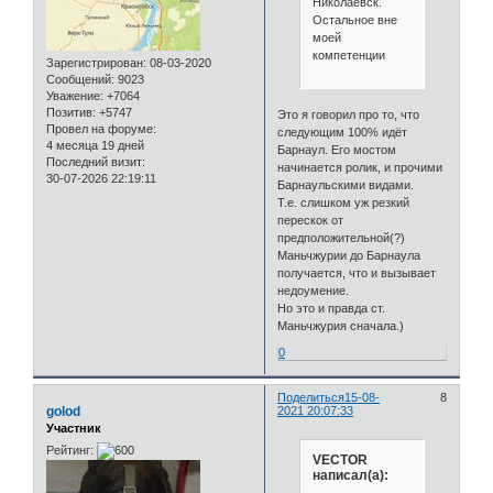
Николаевск.
Остальное вне
моей
компетенции
Зарегистрирован
: 08-03-2020
Сообщений:
9023
Уважение:
+7064
Позитив:
+5747
Это я говорил про то, что
Провел на форуме:
следующим 100% идёт
4 месяца 19 дней
Барнаул. Его мостом
Последний визит:
начинается ролик, и прочими
30-07-2026 22:19:11
Барнаульскими видами.
Т.е. слишком уж резкий
перескок от
предположительной(?)
Маньчжурии до Барнаула
получается, что и вызывает
недоумение.
Но это и правда ст.
Маньчжурия сначала.)
0
Поделиться
15-08-
8
golod
2021 20:07:33
Участник
Рейтинг:
VECTOR
написал(а):