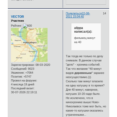
Поделиться
22-08-
14
VECTOR
2021 15:04:40
Участник
Рейтинг:
alippa
написал(а):
фильмец минут
на 40
Так тогда же только по делу
снимали. В данном случае
"дело" - хроника событий.
Зарегистрирован
: 08-03-2020
Сообщений:
9023
Так что желание "40 минут
Уважение:
+7064
видов
деревеньки
" заранее
Позитив:
+5747
неосуществимо.)))
Провел на форуме:
Сколько там минут влазило
4 месяца 19 дней
на одну катушку в то время?
Последний визит:
Для 40 минут, наверное,
30-07-2026 22:19:11
катушек 10-20 надо было.
Не исключено, что в
кинохронике выше Ново-
Николаевск тоже мог быть, но
какие-то катушки оказались
утраченными...