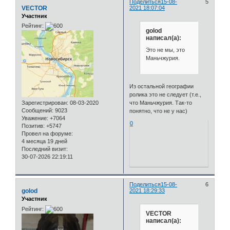
Поделиться
15-08-
5
VECTOR
2021 18:07:04
Участник
Рейтинг:
golod
написал(а):
Это не мы, это
Маньчжурия.
Из остальной географии
ролика это не следует (т.е.,
что Маньчжурия. Так-то
Зарегистрирован
: 08-03-2020
Сообщений:
9023
понятно, что не у нас)
Уважение:
+7064
0
Позитив:
+5747
Провел на форуме:
4 месяца 19 дней
Последний визит:
30-07-2026 22:19:11
Поделиться
15-08-
6
golod
2021 18:29:33
Участник
Рейтинг:
VECTOR
написал(а):