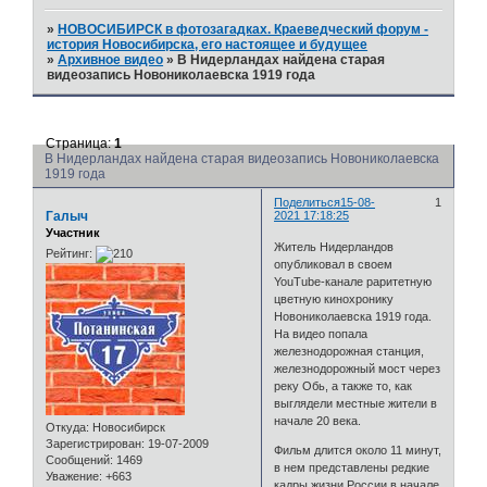
»
НОВОСИБИРСК в фотозагадках. Краеведческий форум -
история Новосибирска, его настоящее и будущее
»
Архивное видео
»
В Нидерландах найдена старая
видеозапись Новониколаевска 1919 года
Страница:
1
В Нидерландах найдена старая видеозапись Новониколаевска
1919 года
Поделиться
15-08-
1
Галыч
2021 17:18:25
Участник
Житель Нидерландов
Рейтинг:
опубликовал в своем
YouTube-канале раритетную
цветную кинохронику
Новониколаевска 1919 года.
На видео попала
железнодорожная станция,
железнодорожный мост через
реку Обь, а также то, как
выглядели местные жители в
начале 20 века.
Откуда:
Новосибирск
Зарегистрирован
: 19-07-2009
Фильм длится около 11 минут,
Сообщений:
1469
в нем представлены редкие
Уважение:
+663
кадры жизни России в начале