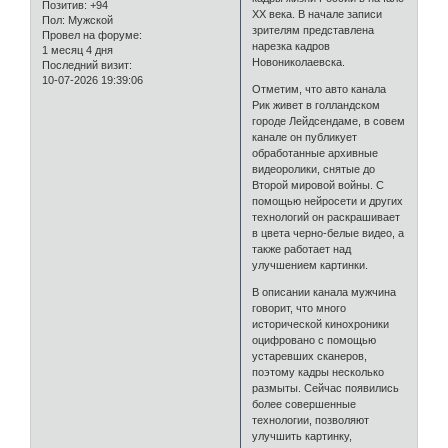
Позитив:
+94
XX века. В начале записи
Пол:
Мужской
зрителям представлена
Провел на форуме:
нарезка кадров
1 месяц 4 дня
Новониколаевска.
Последний визит:
10-07-2026 19:39:06
Отметим, что авто канала
Рик живет в голландском
городе Лейдсендаме, в совем
канале он публикует
обработанные архивные
видеоролики, снятые до
Второй мировой войны. С
помощью нейросети и других
технологий он раскрашивает
в цвета черно-белые видео, а
также работает над
улучшением картинки.
В описании канала мужчина
говорит, что много
исторической кинохроники
оцифровано с помощью
устаревших сканеров,
поэтому кадры несколько
размыты. Сейчас появились
более совершенные
технологии, позволяют
улучшить картинку,