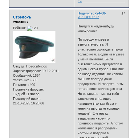
+2
Поделиться
24-08-
17
Стрелокъ
2021 09:05:17
Участник
Найдётся когда-нибудь
Рейтинг:
кинохроника.
По поводу музеев и
вымогательства. Я
участвовал однажды в таком.
Только не я, а один из музеев
у меня вымогал. Была
выставка моих предметов в
Откуда:
Новосибирск
одном неком музее. Они мне
Зарегистрирован
: 10-12-2011
ее назад отдавать не хотели.
Сообщений:
1584
Лишних полгода даже
Уважение:
+665
продержали. И говорят - а ты
Позитив:
+400
оставь свою коллекцию нам.
Провел на форуме:
Не оставишь - мы на тебя
16 дней 11 часов
Последний визит:
заявление в полицию
21-10-2025 16:28:06
напишем (так как была у
меня на выставке копаная
медаль). Еле назад
выцарапал - кое-что
пришлось подарить. А потом
коллекцию я распродал и
частично подарил в
нормальный музей.