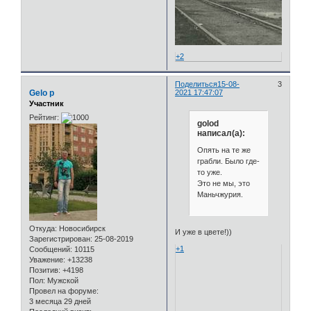
+2
Поделиться
15-08-
3
Gelo p
2021 17:47:07
Участник
Рейтинг:
golod
написал(а):
Опять на те же
грабли. Было где-
то уже.
Это не мы, это
Маньчжурия.
Откуда:
Новосибирск
И уже в цвете!))
Зарегистрирован
: 25-08-2019
+1
Сообщений:
10115
Уважение:
+13238
Позитив:
+4198
Пол:
Мужской
Провел на форуме:
3 месяца 29 дней