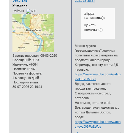
VECTOR
2021 16:30:34
Участник
Рейтинг:
alippa
написал(а):
ну хоть
помечтать))
Можно другие
"революционные" хроники
попытаться рассмотреть на
Зарегистрирован
: 08-03-2020
Сообщений:
9023
предмет нашего города.
Уважение:
+7064
К примеру, вот эту почти 2,5-
Позитив:
+5747
часовую:
Провел на форуме:
https://www.youtube.com/watch?
4 месяца 19 дней
v=jGFxulouS_I
Последний визит:
Вроде, как тоже нашего
30-07-2026 22:19:11
города там тоже нет.
С подмотками смотрел,
естессна.
Не помню, есть ли ещё.
Вот, вроде тоже подматывал,
но там Дальний Восток,
вроде:
https://www.youtube.com/watch?
v=qyzDGPqZWcs