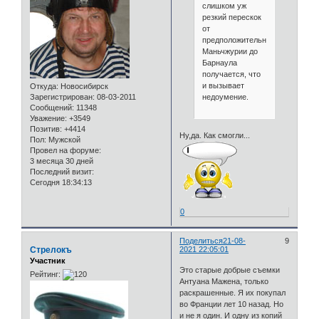
слишком уж
резкий перескок
от
предположительной(?)
Маньчжурии до
Барнаула
получается, что
и вызывает
Откуда:
Новосибирск
недоумение.
Зарегистрирован
: 08-03-2011
Сообщений:
11348
Уважение:
+3549
Позитив:
+4414
Ну,да. Как смогли...
Пол:
Мужской
Провел на форуме:
3 месяца 30 дней
Последний визит:
Сегодня 18:34:13
0
Поделиться
21-08-
9
Стрелокъ
2021 22:05:01
Участник
Это старые добрые съемки
Рейтинг:
Антуана Мажена, только
раскрашенные. Я их покупал
во Франции лет 10 назад. Но
и не я один. И одну из копий