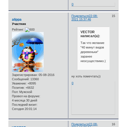
0
Поделиться
22-08-
15
alippa
2021 15:37:46
Участник
Рейтинг:
VECTOR
написал(а):
Так что желание
"40 минут видов
деревеньки"
заранее
неосуществимо.)))
Зарегистрирован
: 05-08-2016
ну хоть помечтать))
Сообщений:
13360
0
Уважение:
+8095
Позитив:
+6632
Пол:
Мужской
Провел на форуме:
4 месяца 30 дней
Последний визит:
Сегодня 20:01:14
Поделиться
22-08-
16