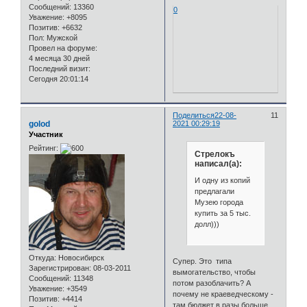
Сообщений:
13360
0
Уважение:
+8095
Позитив:
+6632
Пол:
Мужской
Провел на форуме:
4 месяца 30 дней
Последний визит:
Сегодня 20:01:14
Поделиться
22-08-
11
golod
2021 00:29:19
Участник
Рейтинг:
Стрелокъ
написал(а):
И одну из копий
предлагали
Музею города
купить за 5 тыс.
долл)))
Откуда:
Новосибирск
Супер. Это типа
Зарегистрирован
: 08-03-2011
вымогательство, чтобы
Сообщений:
11348
потом разоблачить? А
Уважение:
+3549
почему не краеведческому -
Позитив:
+4414
там бюджет в разы больше.