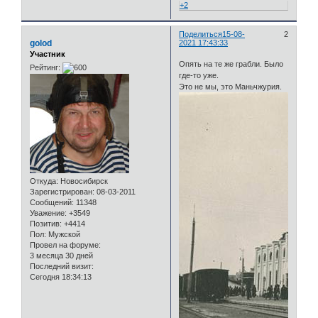
+2
Поделиться
15-08-
2
golod
2021 17:43:33
Участник
Опять на те же грабли. Было
Рейтинг:
где-то уже.
Это не мы, это Маньчжурия.
Откуда:
Новосибирск
Зарегистрирован
: 08-03-2011
Сообщений:
11348
Уважение:
+3549
Позитив:
+4414
Пол:
Мужской
Провел на форуме:
3 месяца 30 дней
Последний визит:
Сегодня 18:34:13