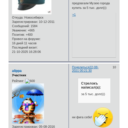
предлагали Музею города
купить за 5 тыс. долл)))
+1
Откуда:
Новосибирск
Зарегистрирован
: 10-12-2011
Сообщений:
1584
Уважение:
+665
Позитив:
+400
Провел на форуме:
16 дней 11 часов
Последний визит:
21-10-2025 16:28:06
Поделиться
22-08-
10
alippa
2021 00:21:30
Участник
Рейтинг:
Стрелокъ
написал(а):
за 5 тыс. долл)))
ни фига себе!
Зарегистрирован
: 05-08-2016