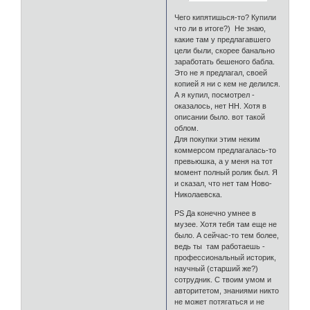
Чего кипятишься-то? Купили
что ли в итоге?) Не знаю,
какие там у предлагавшего
цели были, скорее банально
заработать бешеного бабла.
Это не я предлагал, своей
копией я ни с кем не делился.
А я купил, посмотрел -
оказалось, нет НН. Хотя в
описании было. вот такой
облом.
Для покупки этим неким
коммерсом предлагалась-то
превьюшка, а у меня на тот
момент полный ролик был. Я
и сказал, что нет там Ново-
Николаевска.
PS Да конечно умнее в
музее. Хотя тебя там еще не
было. А сейчас-то тем более,
ведь ты там работаешь -
профессиональный историк,
научный (старший же?)
сотрудник. С твоим умом и
авторитетом, знаниями никто
не может потягаться и не