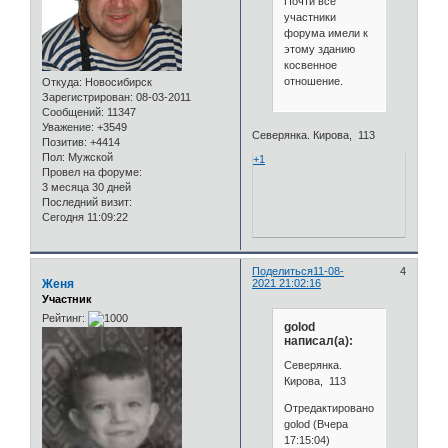
Почти все
участники
форума имели к
этому зданию
косвенное
отношение.
Откуда:
Новосибирск
Зарегистрирован
: 08-03-2011
Сообщений:
11347
Уважение:
+3549
Северянка. Кирова, 113
Позитив:
+4414
Пол:
Мужской
+1
Провел на форуме:
3 месяца 30 дней
Последний визит:
Сегодня 11:09:22
Поделиться
11-08-
4
Женя
2021 21:02:16
Участник
Рейтинг:
golod
написал(а):
Северянка.
Кирова, 113
Отредактировано
golod (Вчера
17:15:04)