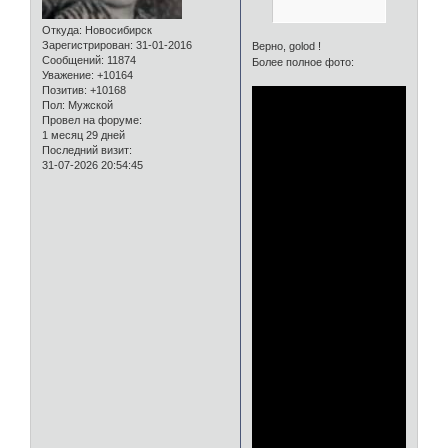
Откуда:
Новосибирск
Зарегистрирован
: 31-01-2016
Верно, golod !
Сообщений:
11874
Более полное фото:
Уважение:
+10164
Позитив:
+10168
Пол:
Мужской
Провел на форуме:
1 месяц 29 дней
Последний визит:
31-07-2026 20:54:45