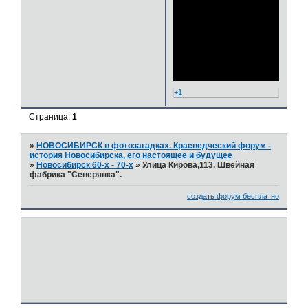
+1
Страница:
1
»
НОВОСИБИРСК в фотозагадках. Краеведческий форум -
история Новосибирска, его настоящее и будущее
»
Новосибирск 60-х - 70-х
»
Улица Кирова,113. Швейная
фабрика "Северянка".
создать форум бесплатно