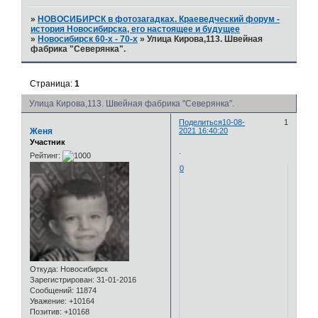
»
НОВОСИБИРСК в фотозагадках. Краеведческий форум -
история Новосибирска, его настоящее и будущее
»
Новосибирск 60-х - 70-х
»
Улица Кирова,113. Швейная
фабрика "Северянка".
Страница:
1
Улица Кирова,113. Швейная фабрика "Северянка".
Поделиться
10-08-
1
Женя
2021 16:40:20
Участник
.
Рейтинг:
0
Откуда:
Новосибирск
Зарегистрирован
: 31-01-2016
Сообщений:
11874
Уважение:
+10164
Позитив:
+10168