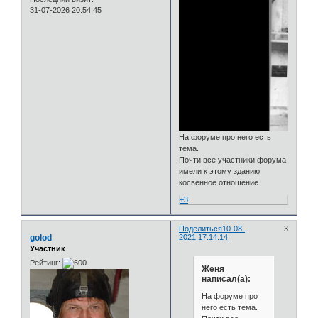
31-07-2026 20:54:45
На форуме про него есть
тема.
Почти все участники форума
имели к этому зданию
косвенное отношение.
+3
Поделиться
10-08-
3
golod
2021 17:14:14
Участник
Рейтинг:
Женя
написал(а):
На форуме про
него есть тема.