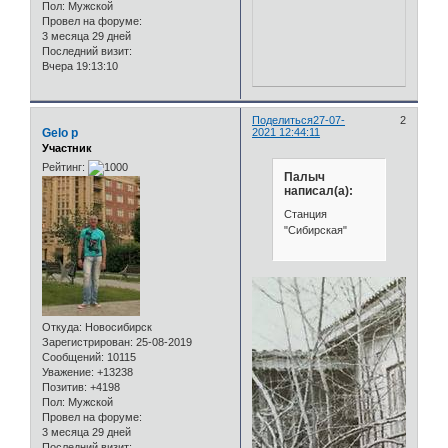
Пол:
Мужской
Провел на форуме:
3 месяца 29 дней
Последний визит:
Вчера 19:13:10
Поделиться
27-07-
2
Gelo p
2021 12:44:11
Участник
Рейтинг:
Палыч
написал(а):
Станция
"Сибирская"
Откуда:
Новосибирск
Зарегистрирован
: 25-08-2019
Сообщений:
10115
Уважение:
+13238
Позитив:
+4198
Пол:
Мужской
Провел на форуме:
3 месяца 29 дней
Последний визит: