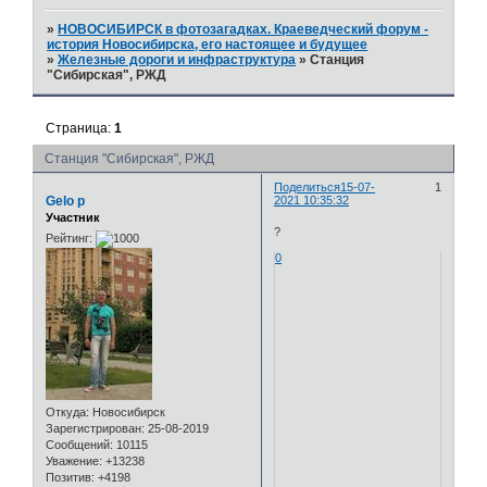
»
НОВОСИБИРСК в фотозагадках. Краеведческий форум -
история Новосибирска, его настоящее и будущее
»
Железные дороги и инфраструктура
»
Станция
"Сибирская", РЖД
Страница:
1
Станция "Сибирская", РЖД
Поделиться
15-07-
1
Gelo p
2021 10:35:32
Участник
?
Рейтинг:
0
Откуда:
Новосибирск
Зарегистрирован
: 25-08-2019
Сообщений:
10115
Уважение:
+13238
Позитив:
+4198